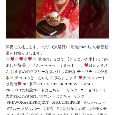
深夜に失礼します。26/6/30(火曜日)「明治/meiji」の最新動
画をお知らせします。
明治のチョコで 【チョコかき氷】はじめ
ました
／ 「ん〜〜〜っ！うまっ！」 ＼
月足天音さ
ん おすすめのラブリーな見た目も素敵な チェリチョコかき
氷
チョコっと、おいしく涼みましょ
チョコレート
は明治
meiji♡FRUITS ZIPPER ▼NEW OKASHI
PROJECTの特設サイトはこちら！
リンク
▼チョコレート
大作戦X(Twitter)アカウントはこちら
リンク
NEWOKASHIPROJECT
FRUITSZIPPER
ふるっぱー
フルーツジッパー
明治
明治おかし大使
手作りチ
ョコ
バレンタイン
チョコっといい日になぁれ
チョ