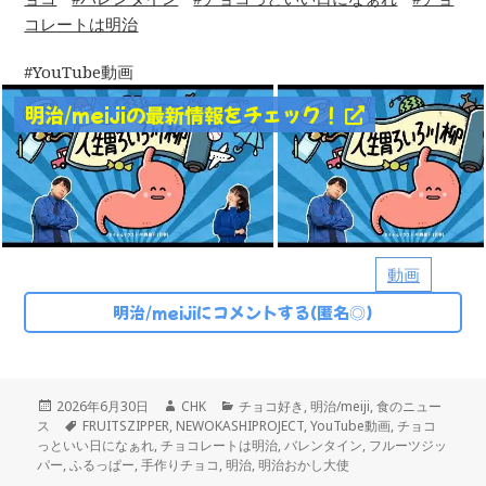
コレートは明治
YouTube動画
明治/meijiの最新情報をチェック！
動画
明治/meijiにコメントする(匿名◎)
投
作
カ
2026年6月30日
CHK
チョコ好き
,
明治/meiji
,
食のニュー
稿
タ
成
テ
ス
FRUITSZIPPER
,
NEWOKASHIPROJECT
,
YouTube動画
,
チョコ
日:
グ
者
ゴ
っといい日になぁれ
,
チョコレートは明治
,
バレンタイン
,
フルーツジッ
リ
パー
,
ふるっぱー
,
手作りチョコ
,
明治
,
明治おかし大使
ー