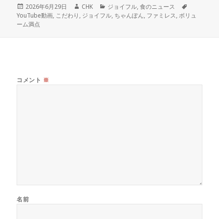
投
作
カ
タ
2026年6月29日
CHK
ジョイフル
,
食のニュース
稿
成
テ
グ
YouTube動画
,
こだわり
,
ジョイフル
,
ちゃんぽん
,
ファミレス
,
ボリュ
日:
者
ゴ
ーム満点
リ
ー
コメント
※
名前