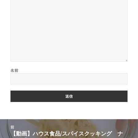
名前
投
前
稿
【動画】ハウス食品/スパイスクッキング ナ
前
ナ