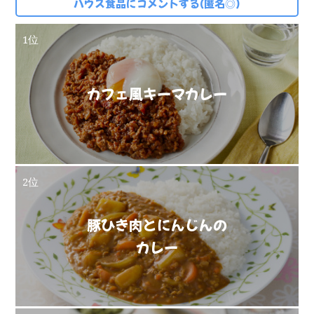
ハウス食品にコメントする(匿名◎)
1位
カフェ風キーマカレー
2位
豚ひき肉とにんじんの
カレー