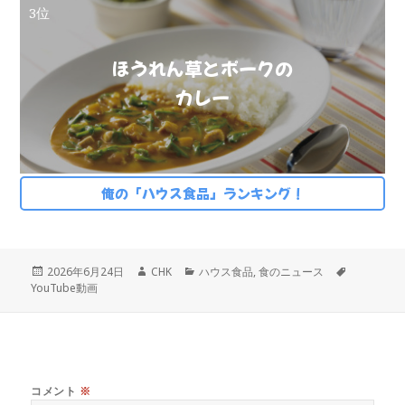
3位
ほうれん草とポークの
カレー
俺の「ハウス食品」ランキング！
投
作
カ
タ
2026年6月24日
CHK
ハウス食品
,
食のニュース
稿
成
テ
グ
YouTube動画
日:
者
ゴ
リ
ー
コメント
※