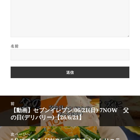
名前
投
前
稿
【動画】セブンイレブン/06/21(日) 7NOW 父
前
ナ
の日(デリバリー)【26/6/21】
の
ビ
投
ゲ
稿:
次ページへ
ー