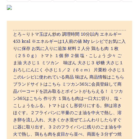
とろ～りトマ玉ぽん炒め 調理時間 10分以内 エネルギー
453 kcal ※エネルギーは1人前の値 My レシピでお気に入
りに保存 お気に入りに追加 材料 2 人分 鶏もも肉 １枚
（２５０ｇ） トマト １個 卵 ２個 塩・こしょう 少々 ご
ま油 大さじ１ ミツカン 味ぽん 大さじ３ 砂糖 大さじ１
おろしにんにく 小さじ１／２（６ｃｍ） 片栗粉 小さじ１
このレシピに使われている商品 味ぽん 商品情報はこちら
ブランドサイトはこちら ミツカン365に会員登録して商
品バーコードを読み取るとポイントがもらえる！ ミツカ
ン365はこちら 作り方 １鶏もも肉は一口大に切り、塩・
こしょうをふる。トマトはくし形切りにする。卵は溶き
ほぐす。２フライパンに半量のごま油を中火で熱し、溶
き卵を流し入れ、大きくかき混ぜてふんわりしたらすぐ
に器に取り出す。３２のフライパンに残りのごま油を中
火で熱し、鶏もも肉を皮目から並べ、両面を３分ずつ焼