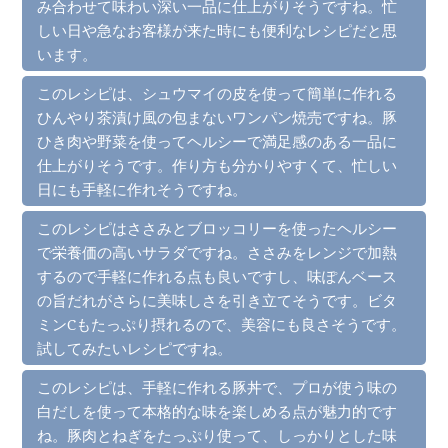
み合わせて味わい深い一品に仕上がりそうですね。忙
しい日や急なお客様が来た時にも便利なレシピだと思
います。
このレシピは、シュウマイの皮を使って簡単に作れる
ひんやり茶漬け風の包まないワンパン焼売ですね。豚
ひき肉や野菜を使ってヘルシーで満足感のある一品に
仕上がりそうです。作り方も分かりやすくて、忙しい
日にも手軽に作れそうですね。
このレシピはささみとブロッコリーを使ったヘルシー
で栄養価の高いサラダですね。ささみをレンジで加熱
するので手軽に作れる点も良いですし、味ぽんベース
の旨だれがさらに美味しさを引き立てそうです。ビタ
ミンCもたっぷり摂れるので、美容にも良さそうです。
試してみたいレシピですね。
このレシピは、手軽に作れる豚丼で、プロが使う味の
白だしを使って本格的な味を楽しめる点が魅力的です
ね。豚肉とねぎをたっぷり使って、しっかりとした味