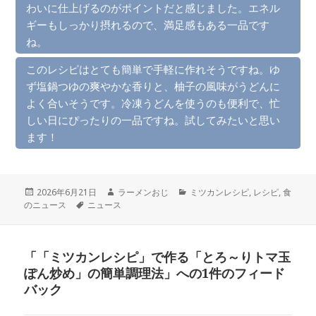
わいに仕上げるのがポイントだと感じました。エネル
ギーもしっかり摂れるので、満足感もある一品です
ね。
このレシピはとても簡単で手軽に作れそうですね。ゆ
ず塩鍋つゆの爽やかな香りと、柚子の風味がうどんに
よく合いそうです。冷凍うどんを使うのも便利で、忙
しい日にぴったりの一品ですね。試してみたいと思い
ます！
投
作
カ
2026年6月21日
ラーメンおじ
ミツカンレシピ
,
レシピ
,
食
稿
タ
成
テ
のニュース
ニュース
日:
グ
者
ゴ
リ
ー
「「ミツカンレシピ」で作る「とろ～りトマ玉
ぽん炒め」の簡単調理法」への1件のフィード
バック