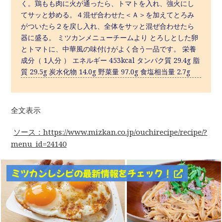
く。鶏もも肉に火が通ったら、トマトを入れ、強火にし
てサッと炒める。４混ぜ合わせた＜Ａ＞を加えてとろみ
がついたら２を戻し入れ、全体をサッと混ぜ合わせたら
器に盛る。 ミツカンメニューチームより とろしとした卵
とトマトに、中華風の味付けがよく合う一品です。 栄養
成分（ 1人分 ） エネルギー 453kcal タンパク質 29.4g 脂
質 29.5g 炭水化物 14.0g 野菜量 97.0g 食塩相当量 2.7g
全文表示
ソース：https://www.mizkan.co.jp/ouchirecipe/recipe/?
menu_id=24140
ミツカンレシピの最新情報をチェック！