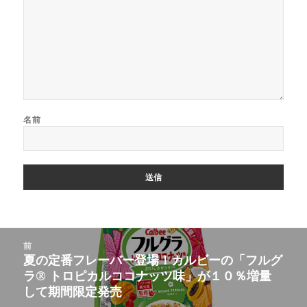
名前
投
前
稿
夏の定番フレーバー登場！カルビーの「フルグ
前
ナ
ラ® トロピカルココナッツ味」が１０％増量
の
ビ
して期間限定発売
投
ゲ