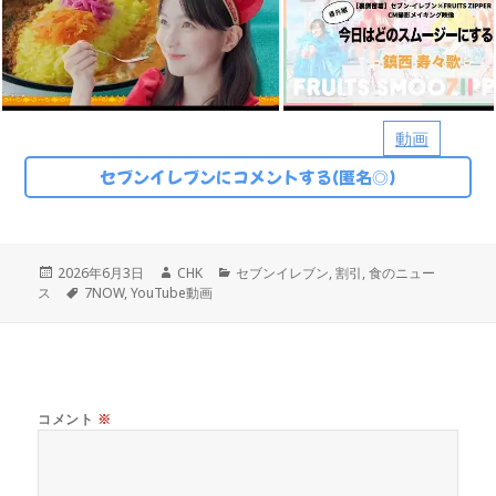
動画
セブンイレブンにコメントする(匿名◎)
投
作
カ
2026年6月3日
CHK
セブンイレブン
,
割引
,
食のニュー
稿
タ
成
テ
ス
7NOW
,
YouTube動画
日:
グ
者
ゴ
リ
ー
コメント
※