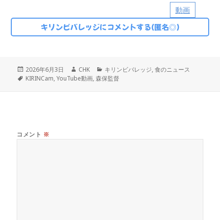
動画
キリンビバレッジにコメントする(匿名◎)
投
作
カ
2026年6月3日
CHK
キリンビバレッジ
,
食のニュース
稿
タ
成
テ
KIRINCam
,
YouTube動画
,
森保監督
日:
グ
者
ゴ
リ
ー
コメント
※