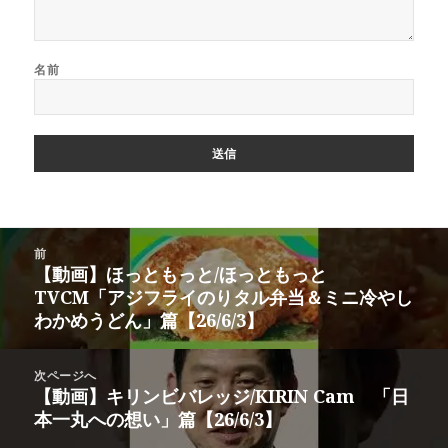
名前
投
前
稿
【動画】ほっともっと/ほっともっと
前
ナ
TVCM「アジフライのりタル弁当＆ミニ冷やし
の
ビ
わかめうどん」篇【26/6/3】
投
ゲ
稿:
ー
次ページへ
シ
【動画】キリンビバレッジ/KIRIN Cam 「日
次
ョ
本一丸への想い」篇【26/6/3】
の
ン
投