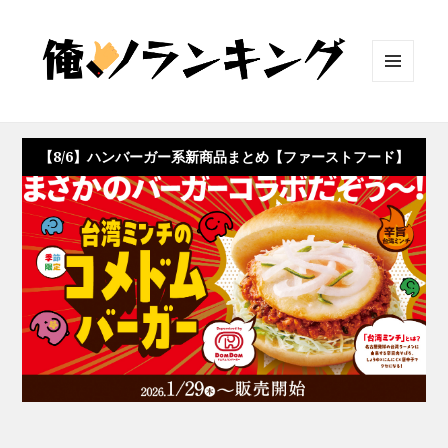
メニュ
ーとウ
ィジェ
ット
【8/6】ハンバーガー系新商品まとめ【ファーストフード】