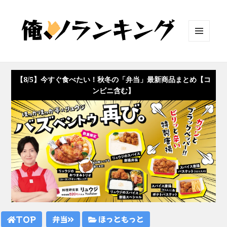
メニュ
ーとウ
ィジェ
ット
【8/5】今すぐ食べたい！秋冬の「弁当」最新商品まとめ【コ
ンビニ含む】
TOP
弁当
ほっともっと