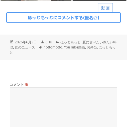
動画
ほっともっとにコメントする(匿名◎)
投
作
カ
2026年6月3日
CHK
ほっともっと
,
夏に食べたい冷たい料
稿
タ
成
テ
理
,
食のニュース
hottomotto
,
YouTube動画
,
お弁当
,
ほっともっ
日:
グ
者
ゴ
と
リ
ー
コメント
※