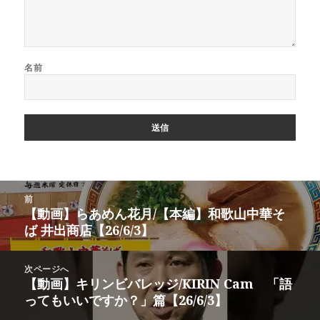
名前
投
前
稿
【動画】らあめん花月/【本編】和歌山中華そ
前
ナ
ば 井出商店【26/6/3】
の
ビ
投
ゲ
稿:
次ページへ
ー
【動画】キリンビバレッジ/KIRIN Cam 「語
次
シ
ってもいいですか？」篇【26/6/3】
の
ョ
投