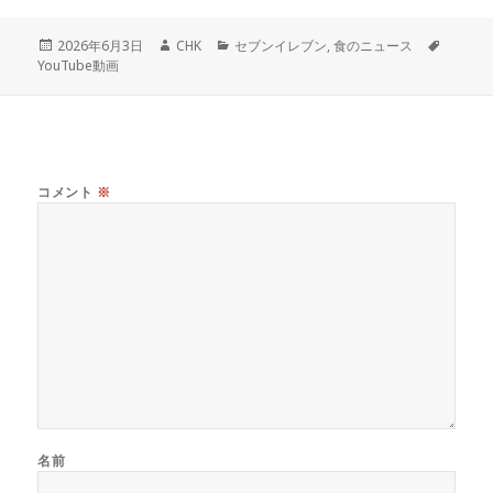
投
作
カ
タ
2026年6月3日
CHK
セブンイレブン
,
食のニュース
稿
成
テ
グ
YouTube動画
日:
者
ゴ
リ
ー
コメント
※
名前