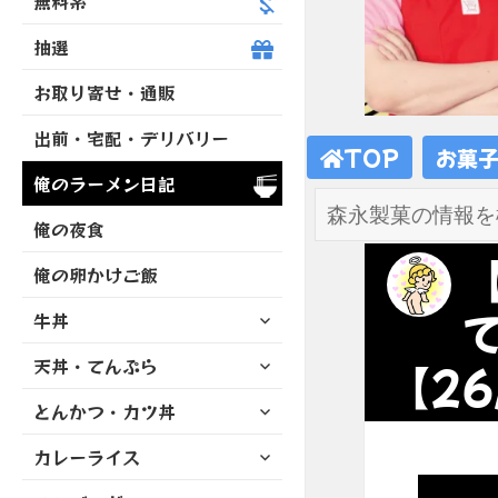
無料系
抽選
お取り寄せ・通販
出前・宅配・デリバリー
TOP
お菓
俺のラーメン日記
俺の夜食
俺の卵かけご飯
サ
牛丼
ブ
サ
天丼・てんぷら
メ
【26
ブ
ニ
サ
とんかつ・カツ丼
メ
ュ
ブ
ニ
ー
サ
カレーライス
メ
ュ
を
ブ
ニ
ー
展
サ