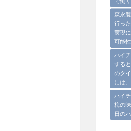
で働く
森永製
行った
実現に
可能性
ハイチ
すると
のクイ
には、
ハイチ
梅の味
日のハ