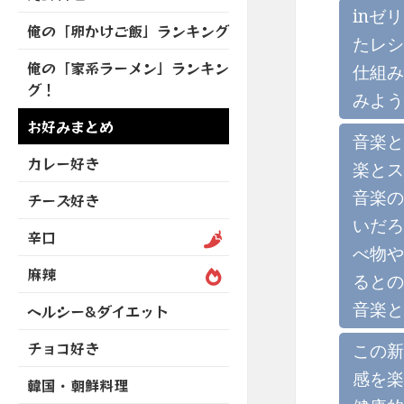
を
開
ブ
ニ
inゼ
ー
展
俺の「卵かけご飯」ランキング
メ
ュ
を
たレシ
開
ニ
ー
展
俺の「家系ラーメン」ランキン
仕組み
ュ
を
開
グ！
ー
展
みよう
を
開
お好みまとめ
展
音楽と
開
カレー好き
楽とス
音楽の
チーズ好き
いだろ
辛口
べ物や
麻辣
るとの
音楽と
ヘルシー&ダイエット
チョコ好き
この新
感を楽
韓国・朝鮮料理