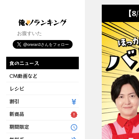
【8
お腹すいた
食のニュース
CM動画など
レシピ
割引
新商品
期間限定