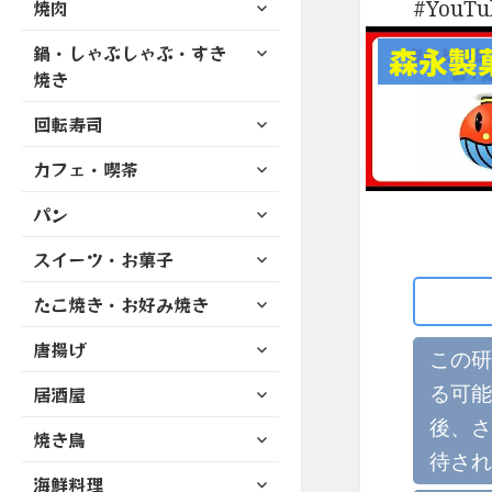
サ
焼肉
メ
YouT
ュ
を
開
ブ
ニ
ー
展
サ
鍋・しゃぶしゃぶ・すき
メ
森永製
ュ
を
開
ブ
ニ
焼き
ー
展
メ
ュ
を
開
サ
ニ
回転寿司
ー
展
ブ
ュ
を
開
サ
カフェ・喫茶
メ
ー
展
ブ
ニ
を
開
サ
パン
メ
ュ
展
ブ
ニ
ー
開
サ
スイーツ・お菓子
メ
ュ
を
ブ
ニ
ー
展
サ
たこ焼き・お好み焼き
メ
ュ
を
開
ブ
ニ
ー
展
サ
唐揚げ
メ
ュ
この研
を
開
ブ
ニ
ー
展
サ
る可能
居酒屋
メ
ュ
を
開
ブ
ニ
ー
後、さ
展
サ
焼き鳥
メ
ュ
を
開
ブ
待され
ニ
ー
展
サ
海鮮料理
メ
ュ