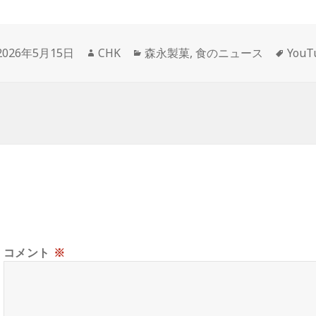
投
作
カ
タ
2026年5月15日
CHK
森永製菓
,
食のニュース
You
稿
成
テ
グ
日:
者
ゴ
リ
ー
コメント
※