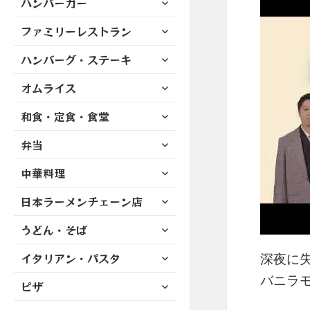
ハンバーガー
メ
ュ
を
開
ブ
ニ
ー
展
サ
ファミリーレストラン
メ
ュ
を
開
ブ
ニ
ー
展
サ
ハンバーグ・ステーキ
メ
ュ
を
開
ブ
ニ
ー
展
サ
オムライス
メ
ュ
を
開
ブ
ニ
ー
展
サ
和食・定食・食堂
メ
ュ
を
開
ブ
ニ
ー
展
サ
弁当
メ
ュ
を
開
ブ
ニ
ー
展
サ
中華料理
メ
ュ
を
開
ブ
ニ
ー
展
サ
日本ラーメンチェーン店
メ
ュ
を
開
ブ
ニ
ー
展
サ
うどん・そば
メ
ュ
を
開
ブ
ニ
ー
展
サ
イタリアン・パスタ
メ
深夜に失
ュ
を
開
ブ
ニ
ー
バニラモ
展
サ
ピザ
メ
ュ
を
開
ブ
ニ
ー
展