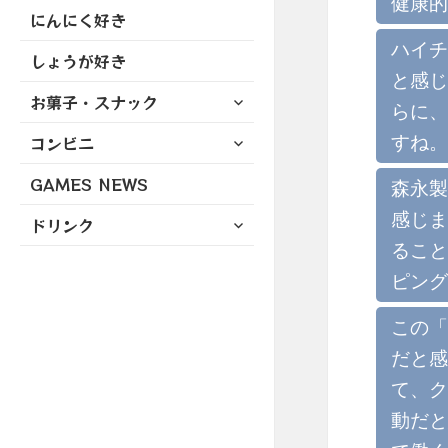
健康的
にんにく好き
ハイチ
しょうが好き
と感じ
サ
お菓子・スナック
らに、
ブ
サ
すね。
コンビニ
メ
ブ
ニ
GAMES NEWS
メ
森永製
ュ
ニ
ー
感じま
サ
ドリンク
ュ
を
ブ
ること
ー
展
メ
を
ピング
開
ニ
展
ュ
開
この「
ー
だと感
を
展
て、ク
開
動だと