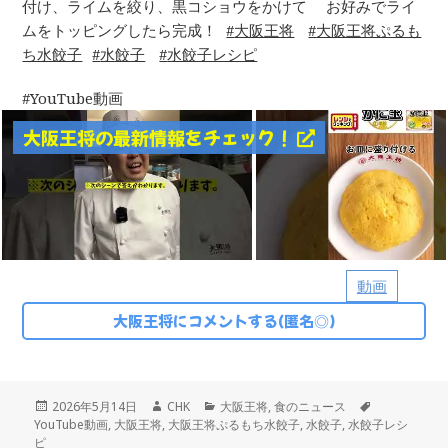
付け、ライムを絞り、黒コショウをかけて お好みでライ
ムをトッピングしたら完成！
大阪王将
大阪王将ぷるも
ち水餃子
水餃子
水餃子レシピ
YouTube動画
大阪王将の最新情報をチェック！
動画
大阪王将にコメントする(匿名◎)
投
作
カ
タ
2026年5月14日
CHK
大阪王将
,
食のニュース
稿
成
テ
グ
YouTube動画
,
大阪王将
,
大阪王将ぷるもち水餃子
,
水餃子
,
水餃子レシ
日:
者
ゴ
ピ