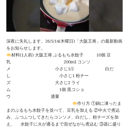
深夜に失礼します。26/5/14(木曜日)「大阪王将」の最新動画
をお知らせします。
材料(1人前) 大阪王将 ぷるもち水餃子 10個 豆
乳 200ml コンソ
メ 小さじ1/2 白だ
し 小さじ1 粉チー
ズ 大さじ2 ライ
ム 1個 黒コショ
ウ 適量
作り方 ①鍋に凍ったま
まのぷるもち水餃子を並べて、豆乳を加える ②中火で煮込
み、ふつふつしてきたらコンソメ、白だし、粉チーズを加
え、 水餃子に火が通るまで混ぜながら煮込む ③器に盛り