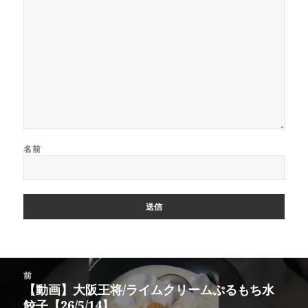
名前
投
前
稿
【動画】大阪王将/ライムクリームぷるもち水
前
ナ
餃子【26/5/14】
の