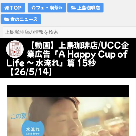
TOP
カフェ・喫茶
上島珈琲店
食のニュース
【動画】上島珈琲店/UCC企
業広告『A Happy Cup of
Life ~ 水淹れ』篇 15秒
【26/5/14】