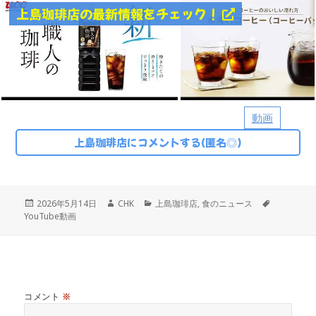
上島珈琲店の最新情報をチェック！
動画
上島珈琲店にコメントする(匿名◎)
投
作
カ
タ
2026年5月14日
CHK
上島珈琲店
,
食のニュース
稿
成
テ
グ
YouTube動画
日:
者
ゴ
リ
ー
コメント
※