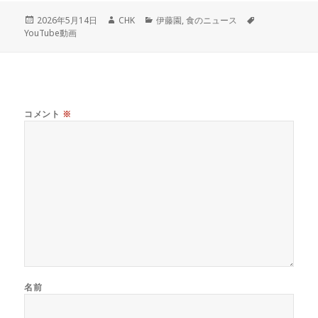
投
作
カ
タ
2026年5月14日
CHK
伊藤園
,
食のニュース
稿
成
テ
グ
YouTube動画
日:
者
ゴ
リ
ー
コメント
※
名前