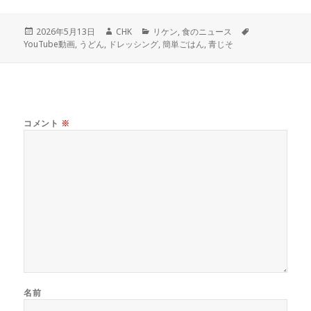
投
作
カ
タ
2026年5月13日
CHK
リケン
,
食のニュース
稿
成
テ
グ
YouTube動画
,
うどん
,
ドレッシング
,
簡単ごはん
,
青じそ
日:
者
ゴ
リ
ー
コメント
※
名前