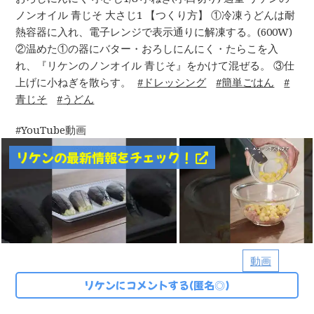
ノンオイル 青じそ 大さじ1 【つくり方】 ①冷凍うどんは耐
熱容器に入れ、電子レンジで表示通りに解凍する。(600W)
②温めた①の器にバター・おろしにんにく・たらこを入
れ、『リケンのノンオイル 青じそ』をかけて混ぜる。 ③仕
上げに小ねぎを散らす。
ドレッシング
簡単ごはん
青じそ
うどん
YouTube動画
リケンの最新情報をチェック！
動画
リケンにコメントする(匿名◎)