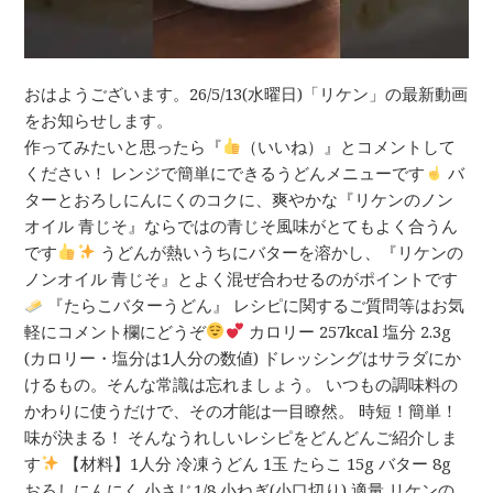
おはようございます。26/5/13(水曜日)「リケン」の最新動画
をお知らせします。
作ってみたいと思ったら『
（いいね）』とコメントして
ください！ レンジで簡単にできるうどんメニューです
バ
ターとおろしにんにくのコクに、爽やかな『リケンのノン
オイル 青じそ』ならではの青じそ風味がとてもよく合うん
です
うどんが熱いうちにバターを溶かし、『リケンの
ノンオイル 青じそ』とよく混ぜ合わせるのがポイントです
『たらこバターうどん』 レシピに関するご質問等はお気
軽にコメント欄にどうぞ
カロリー 257kcal 塩分 2.3g
(カロリー・塩分は1人分の数値) ドレッシングはサラダにか
けるもの。そんな常識は忘れましょう。 いつもの調味料の
かわりに使うだけで、その才能は一目瞭然。 時短！簡単！
味が決まる！ そんなうれしいレシピをどんどんご紹介しま
す
【材料】1人分 冷凍うどん 1玉 たらこ 15g バター 8g
おろしにんにく 小さじ1/8 小ねぎ(小口切り) 適量 リケンの