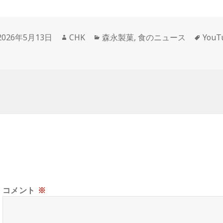
投
作
カ
タ
2026年5月13日
CHK
森永製菓
,
食のニュース
You
稿
成
テ
グ
日:
者
ゴ
リ
ー
コメント
※