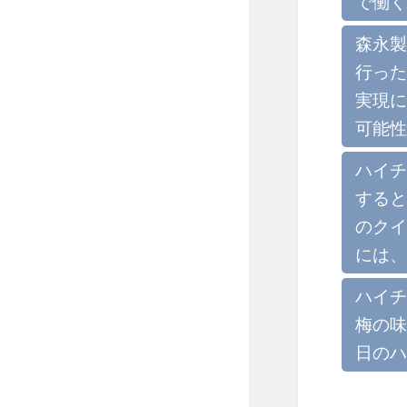
で働く
森永製
行った
実現に
可能性
ハイチ
すると
のクイ
には、
ハイチ
梅の味
日のハ