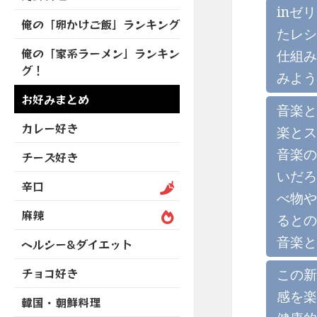
を
開
ブ
ニ
inゼ
ー
展
俺の「卵かけご飯」ランキング
メ
ュ
を
たレシ
開
ニ
ー
展
俺の「家系ラーメン」ランキン
仕組み
ュ
を
開
グ！
ー
展
みよう
を
開
お好みまとめ
展
音楽と
開
カレー好き
楽とス
音楽の
チーズ好き
いだろ
辛口
べ物や
麻辣
るとの
音楽と
ヘルシー&ダイエット
チョコ好き
この新
感を楽
韓国・朝鮮料理