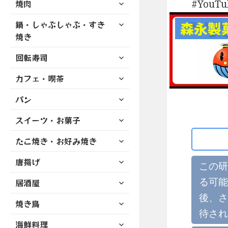
サ
YouT
焼肉
メ
ュ
を
開
ブ
ニ
ー
展
サ
森永製
鍋・しゃぶしゃぶ・すき
メ
ュ
を
開
ブ
ニ
焼き
ー
展
メ
ュ
を
開
サ
ニ
回転寿司
ー
展
ブ
ュ
を
開
サ
カフェ・喫茶
メ
ー
展
ブ
ニ
を
開
サ
パン
メ
ュ
展
ブ
ニ
ー
開
サ
スイーツ・お菓子
メ
ュ
を
ブ
ニ
ー
展
サ
たこ焼き・お好み焼き
メ
ュ
を
開
ブ
ニ
ー
展
サ
唐揚げ
メ
ュ
この研
を
開
ブ
ニ
ー
展
サ
る可能
居酒屋
メ
ュ
を
開
ブ
ニ
ー
後、さ
展
サ
焼き鳥
メ
ュ
を
開
ブ
待され
ニ
ー
展
サ
海鮮料理
メ
ュ