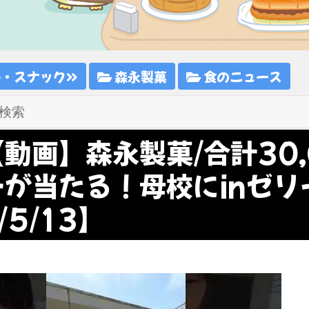
子・スナック
森永製菓
食のニュース
【動画】森永製菓/合計30,
ーが当たる！母校にinゼリー
/5/13】