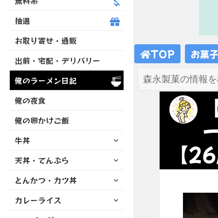
無料系
抽選
お取り寄せ・通販
TOP
お菓
出前・宅配・デリバリー
俺のラーメン日記
俺の夜食
俺の卵かけご飯
サ
牛丼
【26
ブ
サ
天丼・てんぷら
メ
ブ
ニ
サ
とんかつ・カツ丼
メ
ュ
ブ
ニ
ー
サ
カレーライス
メ
ュ
を
ブ
ニ
ー
展
サ