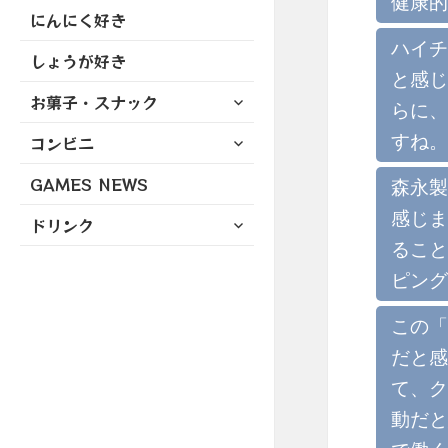
健康的
にんにく好き
ハイチ
しょうが好き
と感じ
サ
お菓子・スナック
らに、
ブ
サ
すね。
コンビニ
メ
ブ
ニ
GAMES NEWS
メ
森永製
ュ
ニ
ー
感じま
サ
ドリンク
ュ
を
ブ
ること
ー
展
メ
を
ピング
開
ニ
展
ュ
開
この「
ー
だと感
を
展
て、ク
開
動だと