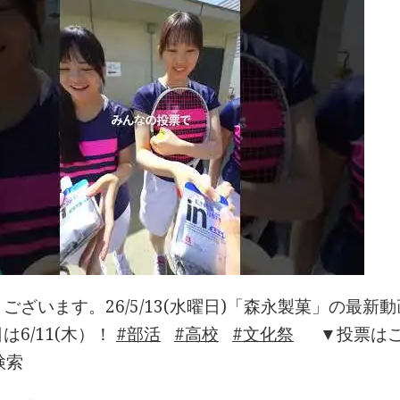
ございます。26/5/13(水曜日)「森永製菓」の最
は6/11(木）！
部活
高校
文化祭
▼投票はこ
検索