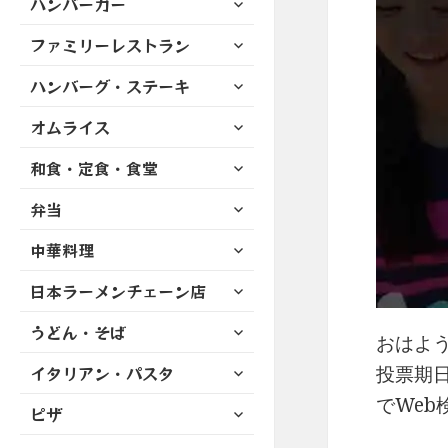
ハンバーガー
メ
ュ
を
開
ブ
ニ
ー
展
サ
ファミリーレストラン
メ
ュ
を
開
ブ
ニ
ー
展
サ
ハンバーグ・ステーキ
メ
ュ
を
開
ブ
ニ
ー
展
サ
オムライス
メ
ュ
を
開
ブ
ニ
ー
展
サ
和食・定食・食堂
メ
ュ
を
開
ブ
ニ
ー
展
サ
弁当
メ
ュ
を
開
ブ
ニ
ー
展
サ
中華料理
メ
ュ
を
開
ブ
ニ
ー
展
サ
日本ラーメンチェーン店
メ
ュ
を
開
ブ
ニ
ー
展
サ
うどん・そば
メ
ュ
おはよう
を
開
ブ
ニ
ー
展
サ
投票期日
イタリアン・パスタ
メ
ュ
を
開
ブ
ニ
ー
でWeb
展
サ
ピザ
メ
ュ
を
開
ブ
ニ
ー
展