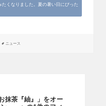
みたくなりました。夏の暑い日にぴった
タ
ニュース
グ
お抹茶『紬』」をオー