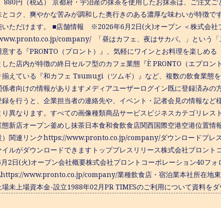
］ 880円（税込） 京都府・宇治産の抹茶を使用したお抹茶は、ご注文
味とコク、爽やかな苦みが調和した奥行きのある濃厚な味わいが特徴です
いただけます。 ■店舗情報 ※2026年6月2日(火)オープン ＜株式会
s://www.pronto.co.jp/company/ 「昼はカフェ、夜はサカ
意する『PRONTO（プロント）』、気軽にワインとお料理を楽しめる 『
とした店内が特徴の終日セルフ型のカフェ業態『È PRONTO（エプロ
り揃えている『和カフェ Tsumugi（ツムギ）』など、複数の飲食業態
関係者向けの情報がありますメディアユーザーログイン既に登録済みの
登録を行うと、企業担当者の連絡先や、イベント・記者会見の情報など
より異なります。すべての画像種類商品サービスビジネスカテゴリレス
業態新店オープン釜めし抹茶日本食和食飲食店関西国際空港空港位置情
）関連リンクhttps://www.pronto.co.jp/company/ダウ
ァイルがダウンロードできますトッププレスリリース株式会社プロント
年6月2日(火)オープン会社概要株式会社プロントコーポレーション40フ
Lhttps://www.pronto.co.jp/company/業種飲食店・宿泊業本
場未上場資本金-設立1988年02月PR TIMESのご利用について資料を