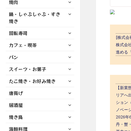
サ
焼肉
メ
ュ
を
開
ブ
ニ
ー
展
サ
鍋・しゃぶしゃぶ・すき
メ
ュ
を
開
ブ
ニ
焼き
ー
展
メ
ュ
を
開
サ
ニ
回転寿司
ー
展
[株式
ブ
ュ
を
開
サ
カフェ・喫茶
メ
株式会
ー
展
ブ
ニ
進める
を
開
サ
パン
メ
ュ
展
ブ
ニ
ー
開
サ
スイーツ・お菓子
メ
ュ
を
ブ
ニ
ー
展
サ
たこ焼き・お好み焼き
メ
ュ
を
開
ブ
ニ
【新業
ー
展
サ
唐揚げ
メ
ュ
リアへ出
を
開
ブ
ニ
ー
展
ション
サ
居酒屋
メ
ュ
を
開
ブ
ノベー
ニ
ー
展
サ
焼き鳥
メ
2026
ュ
を
開
ブ
ニ
丹・蟹
ー
展
サ
海鮮料理
メ
ュ