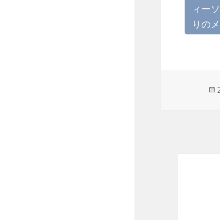
ィーソ
りのメ