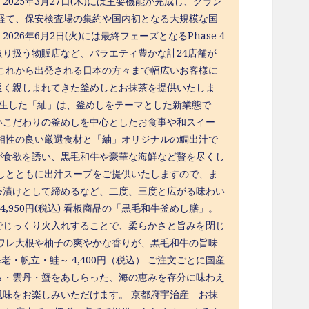
25年3月27日(木)には主要機能が完成し、グラン
を経て、保安検査場の集約や国内初となる大規模な国
6年6月2日(火)には最終フェーズとなるPhase 4
り扱う物販店など、バラエティ豊かな計24店舗が
これから出発される日本の方々まで幅広いお客様に
長く親しまれてきた釜めしとお抹茶を提供いたしま
ら派生した「紬」は、釜めしをテーマとした新業態で
いこだわりの釜めしを中心としたお食事や和スイー
相性の良い厳選食材と「紬」オリジナルの鯛出汁で
が食欲を誘い、黒毛和牛や豪華な海鮮など贅を尽くし
しとともに出汁スープをご提供いたしますので、ま
茶漬けとして締めるなど、二度、三度と広がる味わい
,950円(税込) 看板商品の「黒毛和牛釜めし膳」。
でじっくり火入れすることで、柔らかさと旨みを閉じ
ワレ大根や柚子の爽やかな香りが、黒毛和牛の旨味
・帆立・鮭～ 4,400円（税込） ご注文ごとに国産
ら・雲丹・蟹をあしらった、海の恵みを存分に味わえ
味をお楽しみいただけます。 京都府宇治産 お抹