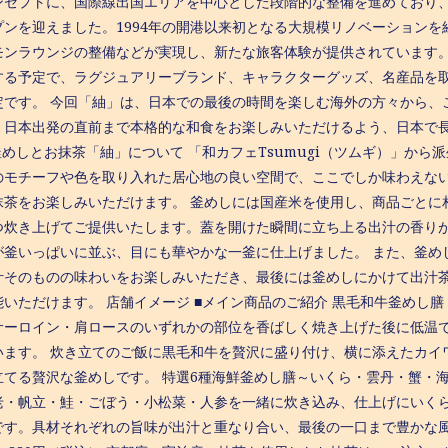
ンセプトに、国際線出国エリアを中心とした段階的な整備を進めており、20
プンを迎えました。1994年の開港以来初となる大規模リノベーション
ンラウンジの整備などが実現し、新たな旅客体験が提供されています。202
する予定で、ラグジュアリーブランド、キャラクターグッズ、名産品を取
定です。 今回「紬」は、日本での最後の時間を楽しむ海外の方々から、
、日本出発の直前まで本格的な和食をお楽しみいただけるよう、日本で
釜めしとお抹茶「紬」について 「和カフェTsumugi（ツムギ）」か
のモチーフや色を取り入れた居心地の良い空間で、ここでしか味わえな
抹茶をお楽しみいただけます。 釜めしには国産米を使用し、商品ごとに
つ炊き上げてご提供いたします。蓋を開けた瞬間に立ち上る出汁の香り
が釜いっぱいに並ぶ、目にも華やかな一釜に仕上げました。 また、釜め
汁そのものの味わいをお楽しみいただき、最後には釜めしにかけて出汁
いただけます。 店舗イメージ ■メイン商品のご紹介 黒毛和牛釜めし膳 4
サーロイン・肩ロースのいずれかの部位を香ばしく焼き上げた後に低温
います。 炊き立てのご飯に黒毛和牛を贅沢に盛り付け、横に添えたカイ
てる贅沢な釜めしです。 特選6種海鮮釜めし膳～いくら・雲丹・蟹・海老
老・帆立・鮭・ごぼう・小松菜・人参を一緒に炊き込み、仕上げにいく
です。具材それぞれの旨味が出汁と重なり合い、最後の一口まで豊かな風