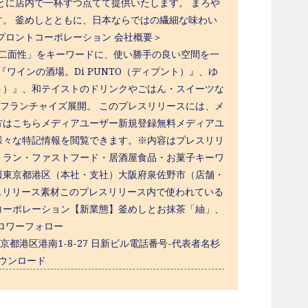
ごとに店内で一杯ずつ点てて提供いたします。 まろや
。 釜めしとともに、日本ならではの繊細な味わい
社プロントコーポレーション 会社概要＞
バ。」という「二面性」をキーワードに、使い勝手の良い空間を一
ワインの酒場。Di PUNTO（ディプント）』、ゆ
ント）』、和テイストのドリンクやごはん・スイーツな
をフランチャイズ展開。 このプレスリリースには、メ
方はこちらメディアユーザー新規登録無料メディアユ
様々な特記情報を閲覧できます。※内容はプレスリリ
トラン・ファストフード・居酒屋食品・お菓子キーワ
報東京都港区（本社・支社）大阪府泉佐野市（店舗・
ンロードプレスリリース素材このプレスリリース内で使われている
コーポレーション【新業態】釜めしとお抹茶「紬」、
ォロワーフォロー
社所在地東京都港区港南1-8-27 日新ビル電話番号-代表者名杉
ダウンロード