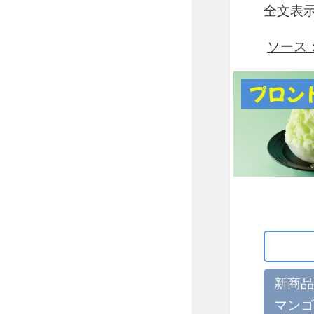
全文表
ソース：ht
プロン
新商品
マンゴ