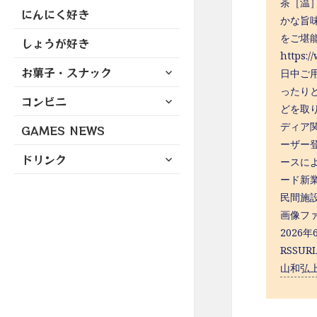
茶［温
にんにく好き
かな旨
をご堪能
しょうが好き
http
サ
お菓子・スナック
日中ご用
ブ
ったり
サ
コンビニ
メ
どを取
ブ
ニ
ディア
GAMES NEWS
メ
ュ
ーザー
ニ
ー
サ
ドリンク
ュ
ースに
を
ブ
ー
ード新
展
メ
を
開
民間施設
ニ
展
画像フ
ュ
開
2026
ー
RSSUR
を
展
山和弘上
開