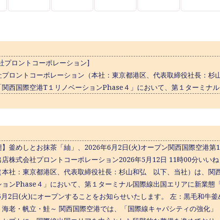
会社プロントコーポレーション]
社プロントコーポレーション（本社：東京都港区、代表取締役社長：杉
「関西国際空港T１リノベーションPhase４」において、第１ターミナ
態】釜めしとお抹茶「紬」、2026年6月2日(火)オープン関西国際空港
店株式会社プロントコーポレーション2026年5月12日 11時00分い
（本社：東京都港区、代表取締役社長：杉山和弘 以下、当社）は、関
ションPhase４」において、第１ターミナル国際線出国エリアに新業
年6月2日(火)にオープンすることをお知らせいたします。 左：黒毛和牛
・海老・帆立・鮭～ 関西国際空港では、「国際線キャパシティの強化」