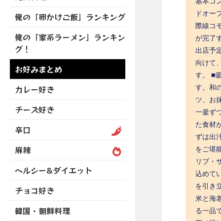
を
基本コ
開
ブ
ニ
ー
展
ドオー
俺の「卵かけご飯」ランキング
メ
ュ
を
開
際線コモ
ニ
ー
展
俺の「家系ラーメン」ランキン
が完了
ュ
を
開
グ！
ー
出店予
展
を
向けて
開
お好みまとめ
展
す。 ■
開
す。和
カレー好き
ツ、お
チーズ好き
一釜ず
た食材
辛口
ずは出
麻辣
をご堪能
リブ・
ヘルシー&ダイエット
込めて
を引き立
チョコ好き
米と海
韓国・朝鮮料理
る一品