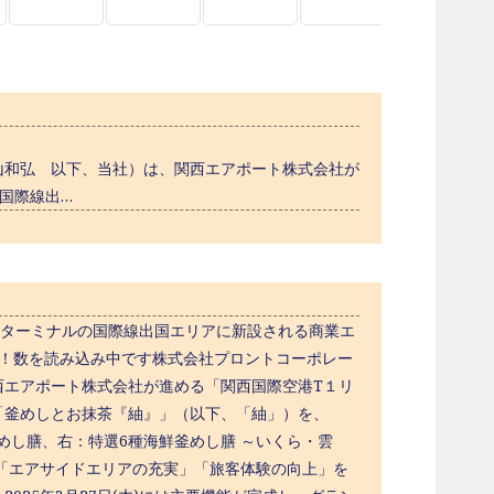
山和弘 以下、当社）は、関西エアポート株式会社が
ル国際線出…
第1ターミナルの国際線出国エリアに新設される商業エ
いね！数を読み込み中です株式会社プロントコーポレー
西エアポート株式会社が進める「関西国際空港T１リ
態「釜めしとお抹茶『紬』」（以下、「紬」）を、
釜めし膳、右：特選6種海鮮釜めし膳 ～いくら・雲
「エアサイドエリアの充実」「旅客体験の向上」を