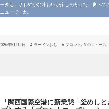
ーダも、さわやかな味わいが楽しめそうで、食べて
ニューですね。
投
作
カ
2026年5月12日
ラーメンおじ
プロント
,
食のニュース
稿
成
テ
日:
者
ゴ
リ
ー
「関西国際空港に新業態「釜めしと