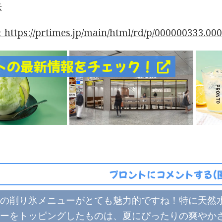
示
tps://prtimes.jp/main/html/rd/p/000000333.00
トの最新情報をチェック！
プロントにコメントする(
の削り氷メニューがとても魅力的ですね！特に天然
ーをトッピングしたものは、夏にぴったりの爽やか