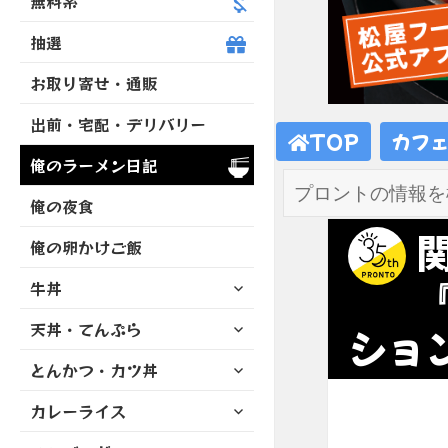
無料系
抽選
お取り寄せ・通販
出前・宅配・デリバリー
TOP
カフ
俺のラーメン日記
俺の夜食
俺の卵かけご飯
サ
牛丼
ブ
サ
天丼・てんぷら
メ
ショ
ブ
ニ
サ
とんかつ・カツ丼
メ
ュ
ブ
ニ
ー
サ
カレーライス
メ
ュ
を
ブ
ニ
ー
展
サ