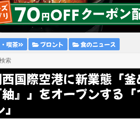
ェ・喫茶
プロント
食のニュース
関西国際空港に新業態「釜
『紬』」をオープンする「
ン」