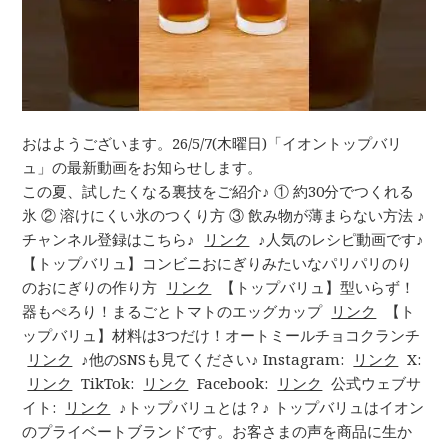
おはようございます。26/5/7(木曜日)「イオントップバリ
ュ」の最新動画をお知らせします。
この夏、試したくなる裏技をご紹介♪ ① 約30分でつくれる
氷 ② 溶けにくい氷のつくり方 ③ 飲み物が薄まらない方法 ♪
チャンネル登録はこちら♪
リンク
♪人気のレシピ動画です♪
【トップバリュ】コンビニおにぎりみたいなパリパリのり
のおにぎりの作り方
リンク
【トップバリュ】型いらず！
器もぺろり！まるごとトマトのエッグカップ
リンク
【ト
ップバリュ】材料は3つだけ！オートミールチョコクランチ
リンク
♪他のSNSも見てください♪ Instagram:
リンク
X:
リンク
TikTok:
リンク
Facebook:
リンク
公式ウェブサ
イト:
リンク
♪トップバリュとは？♪ トップバリュはイオン
のプライベートブランドです。お客さまの声を商品に生か