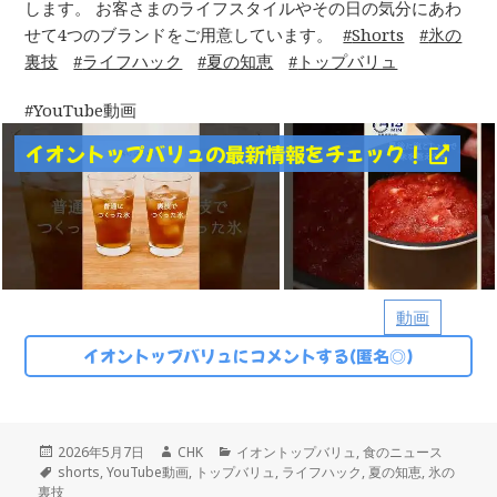
します。 お客さまのライフスタイルやその日の気分にあわ
せて4つのブランドをご用意しています。
Shorts
氷の
裏技
ライフハック
夏の知恵
トップバリュ
YouTube動画
イオントップバリュの最新情報をチェック！
動画
イオントップバリュにコメントする(匿名◎)
投
作
カ
2026年5月7日
CHK
イオントップバリュ
,
食のニュース
稿
タ
成
テ
shorts
,
YouTube動画
,
トップバリュ
,
ライフハック
,
夏の知恵
,
氷の
日:
グ
者
ゴ
裏技