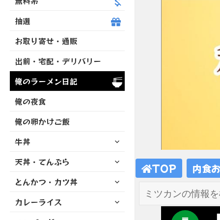
無料系
抽選
お取り寄せ・通販
出前・宅配・デリバリー
俺のラーメン日記
俺の夜食
俺の卵かけご飯
サ
牛丼
ブ
サ
天丼・てんぷら
メ
TOP
内食
ブ
ニ
サ
とんかつ・カツ丼
メ
ュ
ブ
ニ
ー
サ
カレーライス
メ
ュ
を
ブ
ニ
ー
展
サ