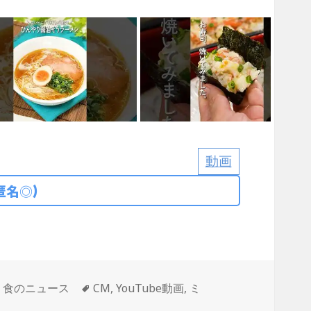
動画
匿名◎)
タ
,
食のニュース
CM
,
YouTube動画
,
ミ
グ