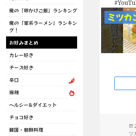
を
YouT
開
ブ
ニ
ー
展
俺の「卵かけご飯」ランキング
メ
ュ
を
ミツカ
開
ニ
ー
展
俺の「家系ラーメン」ランキン
ュ
を
開
グ！
ー
展
を
開
お好みまとめ
展
開
カレー好き
チーズ好き
辛口
麻辣
ヘルシー&ダイエット
チョコ好き
韓国・朝鮮料理
ツ