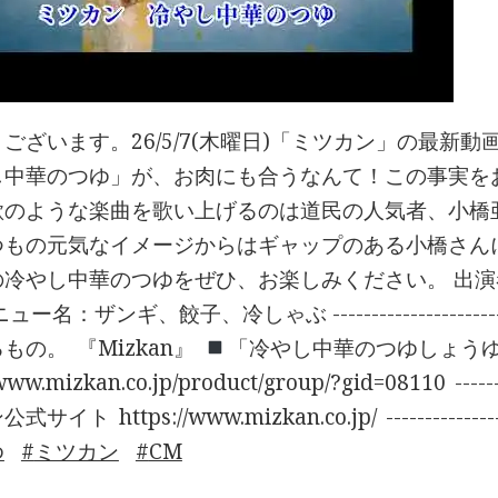
ございます。26/5/7(木曜日)「ミツカン」の最新
し中華のつゆ」が、お肉にも合うなんて！この事実を
歌のような楽曲を歌い上げるのは道民の人気者、小橋
つもの元気なイメージからはギャップのある小橋さん
の冷やし中華のつゆをぜひ、お楽しみください。 出演
ー名：ザンギ、餃子、冷しゃぶ ---------------------------
の。​ 『Mizkan』​
「冷やし中華のつゆしょう
www.mizkan.co.jp/product/group/?gid=08110 ------------
ト​ https://www.mizkan.co.jp/​ ---------------------
ゆ
ミツカン
CM