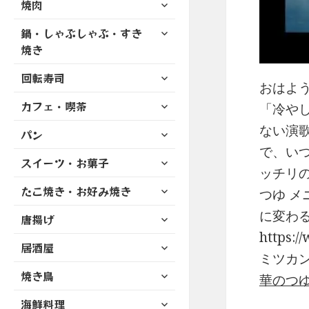
サ
焼肉
メ
ュ
を
開
ブ
ニ
ー
展
サ
鍋・しゃぶしゃぶ・すき
メ
ュ
を
開
ブ
ニ
焼き
ー
展
メ
ュ
を
開
サ
ニ
回転寿司
ー
展
おはよう
ブ
ュ
を
開
サ
カフェ・喫茶
メ
「冷や
ー
展
ブ
ニ
を
開
ない演
サ
パン
メ
ュ
展
ブ
ニ
で、い
ー
開
サ
スイーツ・お菓子
メ
ュ
を
ッチリ
ブ
ニ
ー
展
サ
たこ焼き・お好み焼き
メ
つゆ メニュ
ュ
を
開
ブ
ニ
ー
展
に変わるも
サ
唐揚げ
メ
ュ
を
開
ブ
ニ
https://
ー
展
サ
居酒屋
メ
ュ
を
ミツカン公式サイ
開
ブ
ニ
ー
展
サ
焼き鳥
メ
華のつ
ュ
を
開
ブ
ニ
ー
展
サ
海鮮料理
メ
ュ