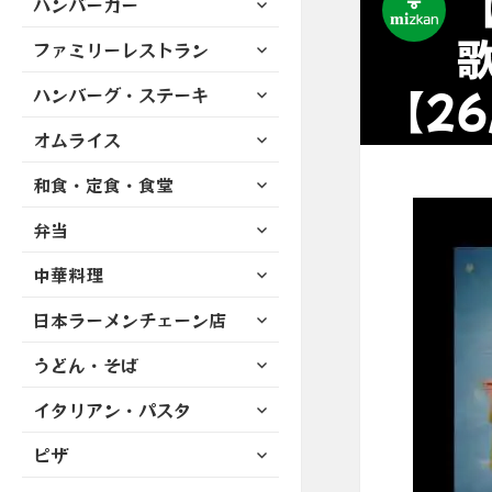
ハンバーガー
メ
ュ
を
開
ブ
ニ
ー
展
サ
ファミリーレストラン
メ
ュ
を
開
ブ
ニ
ー
展
サ
【26
ハンバーグ・ステーキ
メ
ュ
を
開
ブ
ニ
ー
展
サ
オムライス
メ
ュ
を
開
ブ
ニ
ー
展
サ
和食・定食・食堂
メ
ュ
を
開
ブ
ニ
ー
展
サ
弁当
メ
ュ
を
開
ブ
ニ
ー
展
サ
中華料理
メ
ュ
を
開
ブ
ニ
ー
展
サ
日本ラーメンチェーン店
メ
ュ
を
開
ブ
ニ
ー
展
サ
うどん・そば
メ
ュ
を
開
ブ
ニ
ー
展
サ
イタリアン・パスタ
メ
ュ
を
開
ブ
ニ
ー
展
サ
ピザ
メ
ュ
を
開
ブ
ニ
ー
展