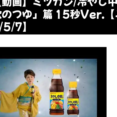
【動画】ミツカン/冷やし
歌のつゆ」篇 15秒Ver.
/5/7】