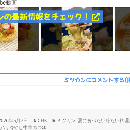
ube動画
ンの最新情報をチェック！
ミツカンにコメントする(
投
作
カ
2026年5月7日
CHK
ミツカン
,
夏に食べたい冷たい料理
稿
成
テ
カン
,
冷やし中華のつゆ