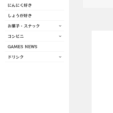
にんにく好き
しょうが好き
サ
お菓子・スナック
ブ
サ
コンビニ
メ
ブ
ニ
GAMES NEWS
メ
ュ
ニ
ー
サ
ドリンク
ュ
を
ブ
ー
展
メ
を
開
ニ
展
ュ
開
ー
を
展
開