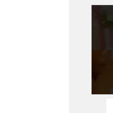
投
稿
ナ
ビ
ゲ
ー
シ
ョ
ン