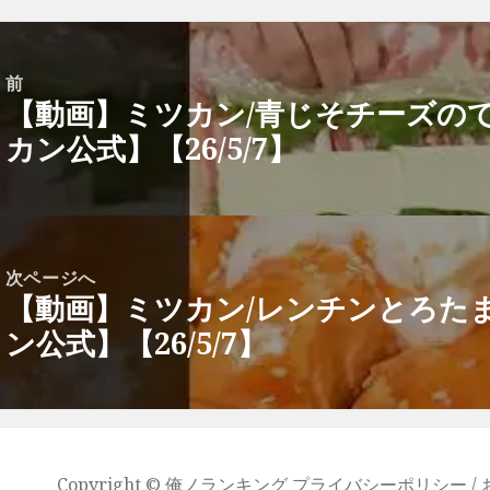
前
【動画】ミツカン/青じそチーズの
前
カン公式】【26/5/7】
の
投
稿:
次ページへ
【動画】ミツカン/レンチンとろた
次
ン公式】【26/5/7】
の
投
稿:
Copyright ©
俺ノランキング
プライバシーポリシー /