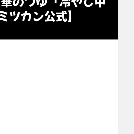
中華のつゆ「冷やし中
【ミツカン公式】