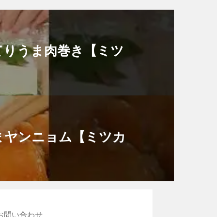
てりうま肉巻き【ミツ
まヤンニョム【ミツカ
 お問い合わせ