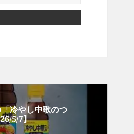
ゆ「冷やし中歌のつ
6/5/7】