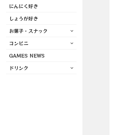
にんにく好き
しょうが好き
サ
お菓子・スナック
ブ
サ
コンビニ
メ
ブ
ニ
GAMES NEWS
メ
ュ
ニ
ー
サ
ドリンク
ュ
を
ブ
ー
展
メ
を
開
ニ
展
ュ
開
ー
を
展
開