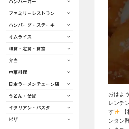
ハンバーガー
メ
ュ
を
開
ブ
ニ
ー
展
サ
ファミリーレストラン
メ
ュ
を
開
ブ
ニ
ー
展
サ
ハンバーグ・ステーキ
メ
ュ
を
開
ブ
ニ
ー
展
サ
オムライス
メ
ュ
を
開
ブ
ニ
ー
展
サ
和食・定食・食堂
メ
ュ
を
開
ブ
ニ
ー
展
サ
弁当
メ
ュ
を
開
ブ
ニ
ー
展
サ
中華料理
メ
ュ
を
開
ブ
ニ
ー
展
サ
日本ラーメンチェーン店
メ
ュ
を
開
ブ
ニ
ー
展
おはよう
サ
うどん・そば
メ
ュ
を
開
ブ
ニ
レンチ
ー
展
サ
イタリアン・パスタ
メ
ュ
を
す
【
開
ブ
ニ
ー
展
サ
ピザ
メ
ンタン
ュ
を
開
ブ
ニ
ー
展