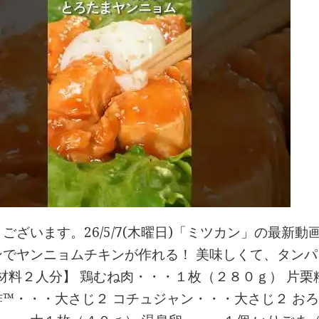
ございます。26/5/7(木曜日)「ミツカン」の最新
ンでヤンニョムチキンが作れる！ 美味しくて、タン
材料２人分】 鶏むね肉・・・１枚（２８０ｇ） 片栗
酢™・・・大さじ２ コチュジャン・・・大さじ２ お