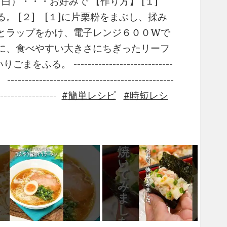
白）・・・お好みで 【作り方】 [１]
 [２] [１]に片栗粉をまぶし、揉み
りとラップをかけ、電子レンジ６００Wで
器に、食べやすい大きさにちぎったリーフ
--------------------------
-------------------------------------
-----------------
簡単レシピ
時短レシ