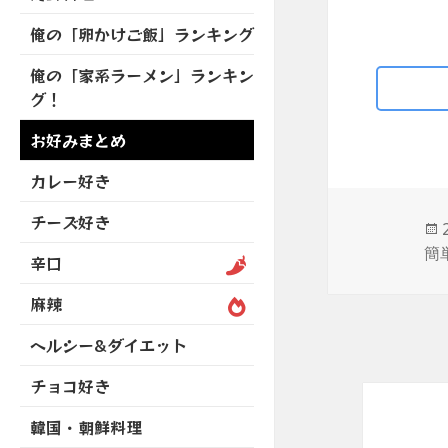
を
開
ブ
ニ
ー
展
俺の「卵かけご飯」ランキング
メ
ュ
を
開
ニ
ー
展
俺の「家系ラーメン」ランキン
ュ
を
開
グ！
ー
展
を
開
お好みまとめ
展
開
カレー好き
チーズ好き
簡
辛口
麻辣
ヘルシー&ダイエット
チョコ好き
韓国・朝鮮料理