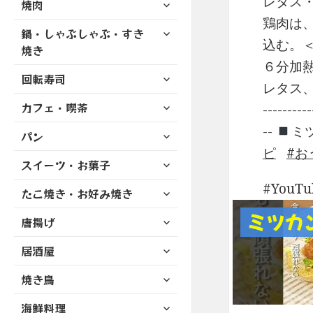
レタス・
サ
焼肉
メ
ュ
を
開
ブ
ニ
鶏肉は、
ー
展
サ
鍋・しゃぶしゃぶ・すき
メ
ュ
を
開
込む。
ブ
ニ
焼き
ー
展
メ
ュ
６分加
を
開
サ
ニ
回転寿司
ー
展
レタス、[
ブ
ュ
を
開
サ
カフェ・喫茶
メ
-------
ー
展
ブ
ニ
を
開
--
ミ
サ
パン
メ
ュ
展
ブ
ニ
ピ
お
ー
開
サ
スイーツ・お菓子
メ
ュ
を
ブ
ニ
ー
展
YouT
サ
たこ焼き・お好み焼き
メ
ュ
を
開
ブ
ニ
ー
展
ミツカ
サ
唐揚げ
メ
ュ
を
開
ブ
ニ
ー
展
サ
居酒屋
メ
ュ
を
開
ブ
ニ
ー
展
サ
焼き鳥
メ
ュ
を
開
ブ
ニ
ー
展
サ
海鮮料理
メ
ュ