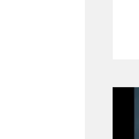
投
稿
ナ
ビ
ゲ