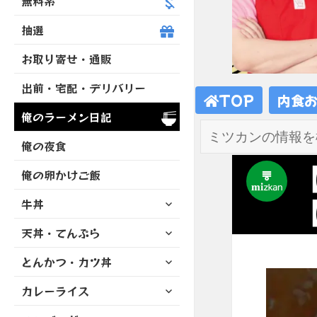
無料系
抽選
お取り寄せ・通販
出前・宅配・デリバリー
TOP
内食
俺のラーメン日記
俺の夜食
俺の卵かけご飯
サ
牛丼
ブ
サ
天丼・てんぷら
メ
ブ
ニ
サ
とんかつ・カツ丼
メ
ュ
ブ
ニ
ー
サ
カレーライス
メ
ュ
を
ブ
ニ
ー
展
サ