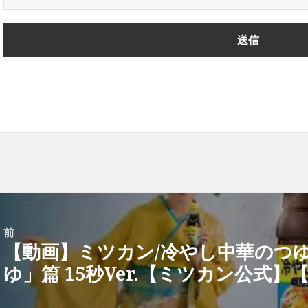
前
【動画】ミツカン/冷やし中華のつ
前
ゆ」篇 15秒Ver.【ミツカン公式】【2
の
投