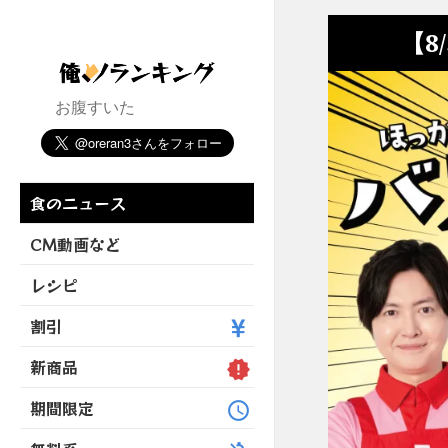
【8
お腹すいた
食のニュース
CM動画など
レシピ
割引
新商品
期間限定