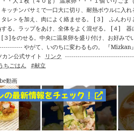
・・大１枚（４０ｇ） 温泉卵・・・１個 いりごま（
キッチンバサミで一口大に切り、耐熱ボウルに入れる。
＜タレ＞を加え、肉によく絡ませる。 [３] ふんわ
熱する。ラップをあけ、全体をよく混ぜる。 [４] 
３]をのせる。中央に温泉卵を盛り付け、お好みでいりごまをふる。 --
-------------- やがて、いのちに変わるもの。 『Mizkan』 ----------
ツカン公式サイト
リンク
--------------------------------
うちごはん
献立
ube動画
ンの最新情報をチェック！