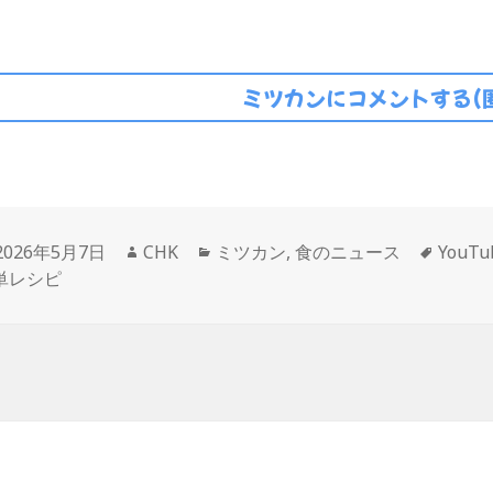
ミツカンにコメントする(
投
作
カ
タ
2026年5月7日
CHK
ミツカン
,
食のニュース
YouT
稿
成
テ
グ
単レシピ
日:
者
ゴ
リ
ー