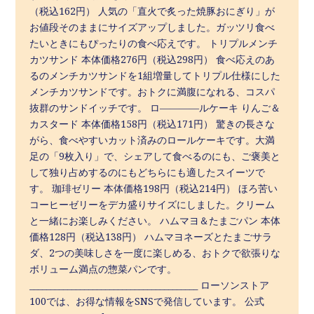
（税込162円） 人気の「直火で炙った焼豚おにぎり」が
お値段そのままにサイズアップしました。ガッツリ食べ
たいときにもぴったりの食べ応えです。 トリプルメンチ
カツサンド 本体価格276円（税込298円） 食べ応えのあ
るのメンチカツサンドを1組増量してトリプル仕様にした
メンチカツサンドです。おトクに満腹になれる、コスパ
抜群のサンドイッチです。 ロ――――ルケーキ りんご＆
カスタード 本体価格158円（税込171円） 驚きの長さな
がら、食べやすいカット済みのロールケーキです。大満
足の「9枚入り」で、シェアして食べるのにも、ご褒美と
して独り占めするのにもどちらにも適したスイーツで
す。 珈琲ゼリー 本体価格198円（税込214円） ほろ苦い
コーヒーゼリーをデカ盛りサイズにしました。クリーム
と一緒にお楽しみください。 ハムマヨ＆たまごパン 本体
価格128円（税込138円） ハムマヨネーズとたまごサラ
ダ、2つの美味しさを一度に楽しめる、おトクで欲張りな
ボリューム満点の惣菜パンです。
________________________________________ ローソンストア
100では、お得な情報をSNSで発信しています。 公式