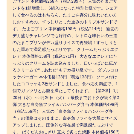
ごサンド 本体価格268円（税込289円） 人気のたまごサ
ンドを1組増量し、3組入になった特別仕様です。シェア
して食べるのはもちろん、たまごを存分に味わいたい方
におすすめの、ずっしりとした重みのトリプルサンドで
す。 たまごプリン 本体価格198円（税込214円） 過去の
デカ盛りチャレンジでも好評の、レトロな味わいの王道
のたまごプリンがデカ盛りサイズで再登場！ずっしりと
した重みで満足感たっぷりです。 クリームたっぷりエク
レア 本体価格158円（税込171円） 大きなエクレアにた
っぷりのクリームを詰め込みました。口いっぱいに広が
るクリームで“しあわせ”もデカ盛り級です。 ダブルコロ
ッケバーガー 本体価格128円（税込138円） ソース付け
したコロッケを2枚サンドしました。食べ応え満点で、1
個でガッツリとお腹を満たしてくれます。 【第2弾】5月
20日（水）～5月26日（火）：最後までおトクが続く第2
弾 大きな白身魚フライ＆ハンバーグ弁当 本体価格498円
（税込538円） 人気の「白身魚フライ＆ハンバーグ弁
当」の価格はそのままに、白身魚フライを大胆にサイズ
アップしました。圧倒的な存在感で満足感たっぷりで
す。 ばくだんおにぎり 直火で炙った焼豚 本体価格150円