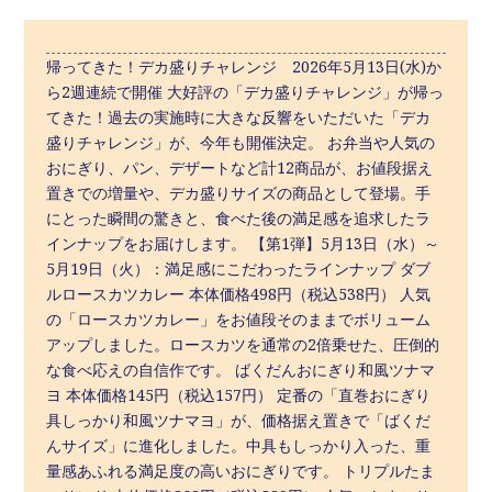
帰ってきた！デカ盛りチャレンジ 2026年5月13日(水)か
ら2週連続で開催 大好評の「デカ盛りチャレンジ」が帰っ
てきた！過去の実施時に大きな反響をいただいた「デカ
盛りチャレンジ」が、今年も開催決定。 お弁当や人気の
おにぎり、パン、デザートなど計12商品が、お値段据え
置きでの増量や、デカ盛りサイズの商品として登場。手
にとった瞬間の驚きと、食べた後の満足感を追求したラ
インナップをお届けします。 【第1弾】5月13日（水）～
5月19日（火）：満足感にこだわったラインナップ ダブ
ルロースカツカレー 本体価格498円（税込538円） 人気
の「ロースカツカレー」をお値段そのままでボリューム
アップしました。ロースカツを通常の2倍乗せた、圧倒的
な食べ応えの自信作です。 ばくだんおにぎり和風ツナマ
ヨ 本体価格145円（税込157円） 定番の「直巻おにぎり
具しっかり和風ツナマヨ」が、価格据え置きで「ばくだ
んサイズ」に進化しました。中具もしっかり入った、重
量感あふれる満足度の高いおにぎりです。 トリプルたま