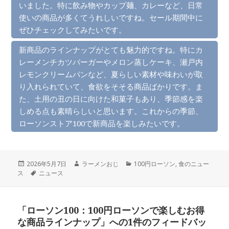
いました。特に飲み物やカップ麺、カレーなど、日常
使いの商品が多くてうれしいですね。セール期間中に
ぜひチェックしてみたいです。
新商品のラインナップがとても魅力的ですね。特にカ
レーメンチカツバーガーやメロン蒸しケーキ、瀬戸内
レモンクリームパンなど、夏らしい素材や味わいが取
り入れられていて、食欲をそそる商品ばかりです。ま
た、土用の丑の日に向けた和菓子もあり、季節感を楽
しめる点も素晴らしいと思います。これからの季節、
ローソンストア100で新商品を楽しみたいです。
投
作
カ
2026年5月7日
ラーメンおじ
100円ローソン
,
食のニュー
稿
タ
成
テ
ス
ニュース
日:
グ
者
ゴ
リ
ー
「ローソン100：100円ローソンで楽しむお得
な商品ラインナップ」への1件のフィードバッ