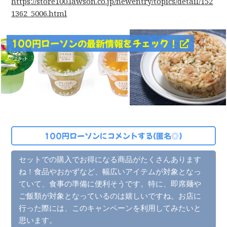
https://store100.lawson.co.jp/newentry/topics/detail/152
1362_5006.html
100円ローソンの最新情報をチェック！
100円ローソンにコメントする(匿名◎)
セットでの購入でお得になる商品がたくさんあります
ね！食品やおかずなど、幅広いアイテムが対象となっ
ていて、食事の準備に便利そうです。特に、即席麺や
ご飯類が対象となっているのは嬉しいですね。お店に
行った際には、このキャンペーンを利用してみたいと
思います。