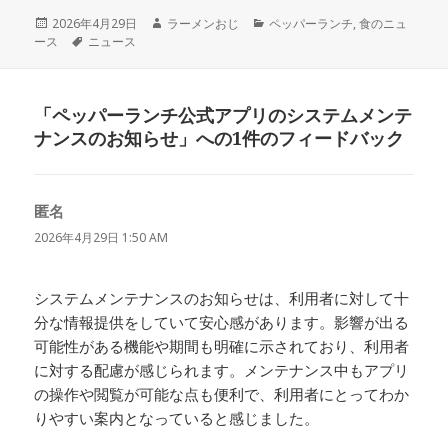
投
作
カ
2026年4月29日
ラーメンおじ
ペッパーランチ
,
食のニュ
稿
タ
成
テ
ース
ニュース
日:
グ
者
ゴ
リ
ー
「ペッパーランチ公式アプリのシステムメンテ
ナンスのお知らせ」への1件のフィードバック
匿名
よ
り:
2026年4月29日 1:50 AM
システムメンテナンスのお知らせは、利用者に対して十
分な情報提供をしていて安心感があります。影響が出る
可能性がある機能や期間も明確に示されており、利用者
に対する配慮が感じられます。メンテナンス中もアプリ
の操作や閲覧が可能な点も便利で、利用者にとってわか
りやすい案内となっていると感じました。