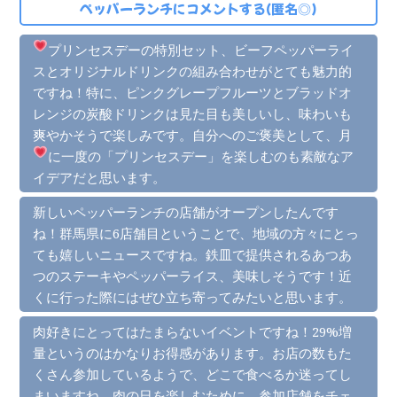
ペッパーランチにコメントする(匿名◎)
プリンセス
デーの特別セット、ビーフペッパーライ
スとオリジナルドリンクの組み合わせがとても魅力的
ですね！特に、ピンクグレープフルーツとブラッドオ
レンジの炭酸ドリンクは見た目も美しいし、味わいも
爽やかそうで楽しみです。自分へのご褒美として、月
に一度の「プリンセス
デー」を楽しむのも素敵なア
イデアだと思います。
新しいペッパーランチの店舗がオープンしたんです
ね！群馬県に6店舗目ということで、地域の方々にとっ
ても嬉しいニュースですね。鉄皿で提供されるあつあ
つのステーキやペッパーライス、美味しそうです！近
くに行った際にはぜひ立ち寄ってみたいと思います。
肉好きにとってはたまらないイベントですね！29%増
量というのはかなりお得感があります。お店の数もた
くさん参加しているようで、どこで食べるか迷ってし
まいますね。肉の日を楽しむために、参加店舗をチェ