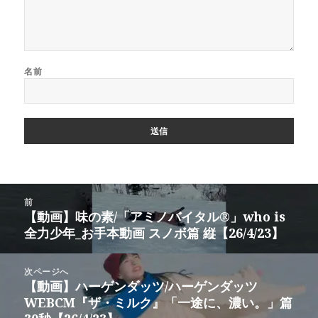
名前
投
前
稿
【動画】味の素/「アミノバイタル®」who is
前
ナ
全力少年_お手本動画 スノボ篇 縦【26/4/23】
の
ビ
投
ゲ
稿:
次ページへ
ー
【動画】ハーゲンダッツ/ハーゲンダッツ
次
シ
WEBCM『ザ・ミルク』「一途に、濃い。」篇
の
ョ