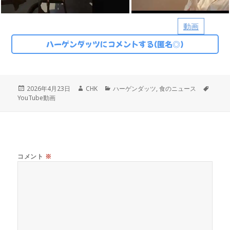
動画
ハーゲンダッツにコメントする(匿名◎)
投
作
カ
タ
2026年4月23日
CHK
ハーゲンダッツ
,
食のニュース
稿
成
テ
グ
YouTube動画
日:
者
ゴ
リ
ー
コメント
※