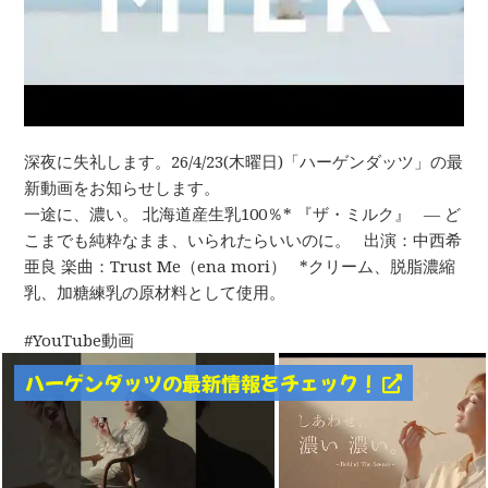
深夜に失礼します。26/4/23(木曜日)「ハーゲンダッツ」の最
新動画をお知らせします。
一途に、濃い。 北海道産生乳100％* 『ザ・ミルク』 ― ど
こまでも純粋なまま、いられたらいいのに。 出演：中西希
亜良 楽曲：Trust Me（ena mori） *クリーム、脱脂濃縮
乳、加糖練乳の原材料として使用。
YouTube動画
ハーゲンダッツの最新情報をチェック！