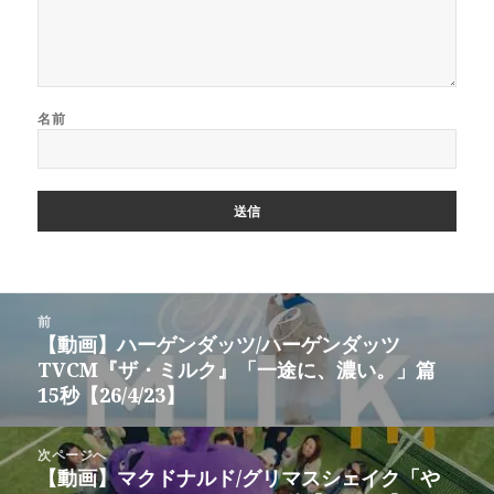
名前
投
前
稿
【動画】ハーゲンダッツ/ハーゲンダッツ
前
ナ
TVCM『ザ・ミルク』「一途に、濃い。」篇
の
ビ
15秒【26/4/23】
投
ゲ
稿:
ー
次ページへ
シ
【動画】マクドナルド/グリマスシェイク「や
次
ョ