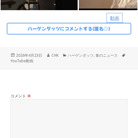
動画
ハーゲンダッツにコメントする(匿名◎)
投
作
カ
タ
2026年4月23日
CHK
ハーゲンダッツ
,
食のニュース
稿
成
テ
グ
YouTube動画
日:
者
ゴ
リ
ー
コメント
※