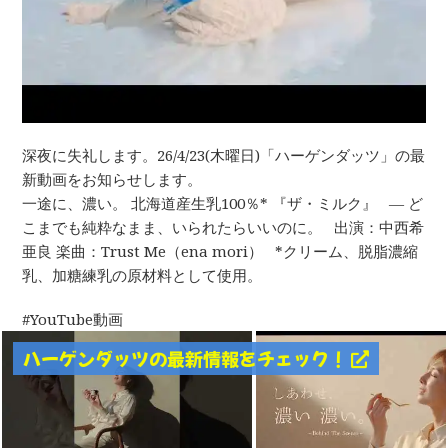
深夜に失礼します。26/4/23(木曜日)「ハーゲンダッツ」の最
新動画をお知らせします。
一途に、濃い。 北海道産生乳100％* 『ザ・ミルク』 ― ど
こまでも純粋なまま、いられたらいいのに。 出演：中西希
亜良 楽曲：Trust Me（ena mori） *クリーム、脱脂濃縮
乳、加糖練乳の原材料として使用。
YouTube動画
ハーゲンダッツの最新情報をチェック！