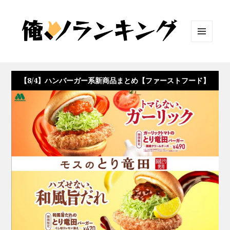
メニュ
ーとウ
ィジェ
ット
【8/4】ハンバーガー系新商品まとめ【ファーストフード】