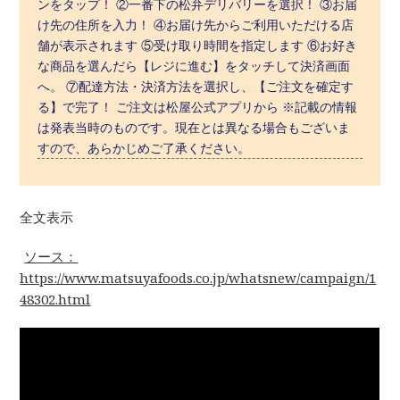
ンをタップ！ ②一番下の松弁デリバリーを選択！ ③お届
け先の住所を入力！ ④お届け先からご利用いただける店
舗が表示されます ⑤受け取り時間を指定します ⑥お好き
な商品を選んだら【レジに進む】をタッチして決済画面
へ。 ⑦配達方法・決済方法を選択し、【ご注文を確定す
る】で完了！ ご注文は松屋公式アプリから ※記載の情報
は発表当時のものです。現在とは異なる場合もございま
すので、あらかじめご了承ください。
全文表示
ソース：
https://www.matsuyafoods.co.jp/whatsnew/campaign/1
48302.html