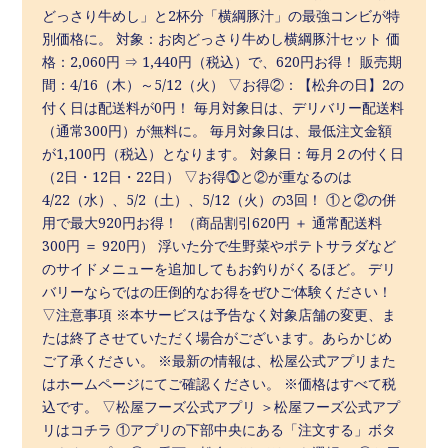
どっさり牛めし」と2杯分「横綱豚汁」の最強コンビが特
別価格に。 対象：お肉どっさり牛めし横綱豚汁セット 価
格：2,060円 ⇒ 1,440円（税込）で、620円お得！ 販売期
間：4/16（木）～5/12（火） ▽お得②：【松弁の日】2の
付く日は配送料が0円！ 毎月対象日は、デリバリー配送料
（通常300円）が無料に。 毎月対象日は、最低注文金額
が1,100円（税込）となります。 対象日：毎月２の付く日
（2日・12日・22日） ▽お得⓵と②が重なるのは
4/22（水）、5/2（土）、5/12（火）の3回！ ①と②の併
用で最大920円お得！ （商品割引620円 ＋ 通常配送料
300円 ＝ 920円） 浮いた分で生野菜やポテトサラダなど
のサイドメニューを追加してもお釣りがくるほど。 デリ
バリーならではの圧倒的なお得をぜひご体験ください！
▽注意事項 ※本サービスは予告なく対象店舗の変更、ま
たは終了させていただく場合がございます。あらかじめ
ご了承ください。 ※最新の情報は、松屋公式アプリまた
はホームページにてご確認ください。 ※価格はすべて税
込です。 ▽松屋フーズ公式アプリ ＞松屋フーズ公式アプ
リはコチラ ①アプリの下部中央にある「注文する」ボタ