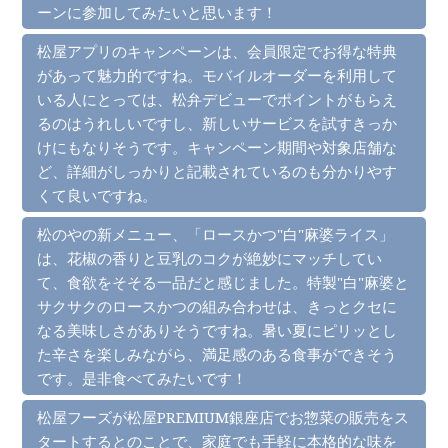
ーンに参加してみたいと思います！
松屋アプリのキャンペーンは、会員限定でお得な特典
があって魅力的ですね。モバイルオーダーを利用して
いる人にとっては、松弁デビューでポイントがもらえ
るのはうれしいですし、新しいサービスを試すきっか
けにもなりそうです。キャンペーン期間や対象店舗な
ど、詳細がしっかりと記載されているのも分かりやす
くて良いですね。
松のやの新メニュー、「ロースかつ"白"麻婆ライス」
は、花椒の香りと豆乳のコクが絶妙にマッチしてい
て、食欲をそそる一品だと感じました。特製"白"麻婆と
サクサクのロースかつの組み合わせは、きっとクセに
なる美味しさがありそうですね。暑い夏にピリッとし
た辛さを楽しみながら、満足感のある食事ができそう
です。是非食べてみたいです！
松屋フーズが松屋PREMIUM銀座店でお惣菜の販売をス
タートするとのことで、家庭でも手軽に本格的な味を