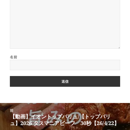
名前
投
前
稿
【動画】イオントップバリュ/【トップバリ
前
ナ
ュ】2026 タスマニアビーフ 30秒【26/4/22】
の
ビ