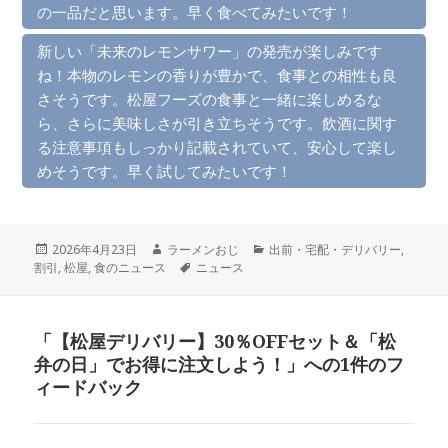
の一品だと思います。早く食べてみたいです！
新しい「未来のレモンサワー」の発売が楽しみです
ね！本物のレモンの香りが豊かで、食事との相性も良
さそうです。松屋フーズの食事と一緒に楽しめるな
ら、さらに美味しさが引き立ちそうです。飲酒に関す
る注意事項もしっかり記載されていて、安心して楽し
めそうです。早く試してみたいです！
投
作
カ
2026年4月23日
ラーメンおじ
出前・宅配・デリバリー
,
稿
成
タ
テ
割引
,
松屋
,
食のニュース
ニュース
日:
者
グ
ゴ
リ
ー
「【松屋デリバリー】30％OFFセット＆「松
弁の日」でお得に注文しよう！」への1件のフ
ィードバック