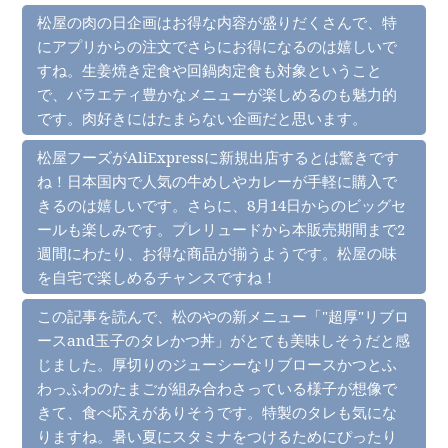
松屋の肉の日企画はお得な内容が盛りだくさんで、特
にアプリからの注文でさらにお得になるのは嬉しいで
すね。生姜焼き定食や回鍋肉定食も対象ということ
で、バラエティ豊かなメニューが楽しめるのも魅力的
です。肉好きにはたまらない企画だと思います。
松屋フーズがAliExpressに新規出店するとは驚きです
ね！日本国内で人気の牛めしやカレーが手軽に購入で
きるのは嬉しいです。さらに、8月14日からのビッグセ
ールも楽しみです。プレリュードから本販売期間まで2
週間にわたり、お得な商品が揃うようです。松屋の味
を自宅で楽しめるチャンスですね！
この記事を読んで、松のやの新メニュー「"超厚"リブロ
ースand玉子のタレかつ丼」がとても美味しそうだと感
じました。厚切りのジューシーなリブロースかつとふ
わっふわのたまごが組み合わさっている様子が想像で
きて、食べ応えがありそうです。特製のタレも気にな
りますね。暑い夏にスタミナをつけるためにぴったり