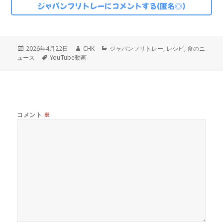
ジャパンフリトレーにコメントする(匿名◎)
投
作
カ
2026年4月22日
CHK
ジャパンフリトレー
,
レシピ
,
食のニ
稿
タ
成
テ
ュース
YouTube動画
日:
グ
者
ゴ
リ
ー
コメント
※