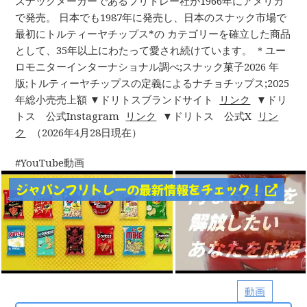
スナックメーカーであるフリトレー社が1966年にアメリカ
で発売。​ 日本でも1987年に発売し、日本のスナック市場で
最初にトルティーヤチップス*の​ カテゴリーを確立した商品
として、35年以上にわたって愛され続けています。​ ＊ユー
ロモニターインターナショナル調べ;スナック菓子2026 年
版;トルティーヤチップスの定義による​ナチョチップス;2025
年総小売売上額 ▼ドリトスブランドサイト
リンク
▼ドリ
トス 公式Instagram
リンク
▼ドリトス 公式X
リン
ク
（2026年4月28日現在）
YouTube動画
ジャパンフリトレーの最新情報をチェック！
動画