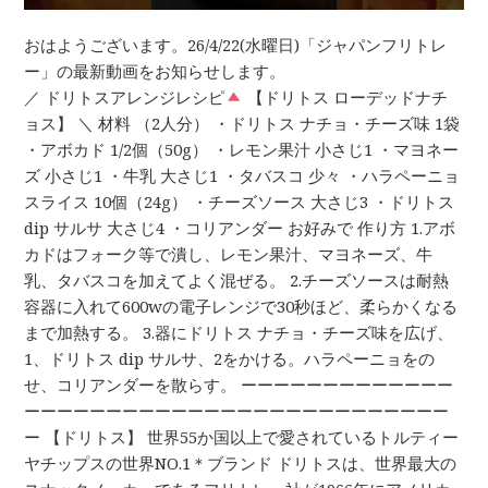
おはようございます。26/4/22(水曜日)「ジャパンフリトレ
ー」の最新動画をお知らせします。
／ ドリトスアレンジレシピ
【ドリトス ローデッドナチ
ョス】 ＼ 材料 （2人分） ・ドリトス ナチョ・チーズ味 1袋
・アボカド 1/2個（50g） ・レモン果汁 小さじ1 ・マヨネー
ズ 小さじ1 ・牛乳 大さじ1 ・タバスコ 少々 ・ハラペーニョ
スライス 10個（24g） ・チーズソース 大さじ3 ・ドリトス
dip サルサ 大さじ4 ・コリアンダー お好みで 作り方 1.アボ
カドはフォーク等で潰し、レモン果汁、マヨネーズ、牛
乳、タバスコを加えてよく混ぜる。 2.チーズソースは耐熱
容器に入れて600wの電子レンジで30秒ほど、柔らかくなる
まで加熱する。 3.器にドリトス ナチョ・チーズ味を広げ、
1、ドリトス dip サルサ、2をかける。ハラペーニョをの
せ、コリアンダーを散らす。 ーーーーーーーーーーーーー
ーーーーーーーーーーーーーーーーーーーーーーーーーー
ー 【ドリトス】 世界55か国以上で愛されているトルティー
ヤチップスの世界NO.1＊ブランド​ ドリトスは、世界最大の