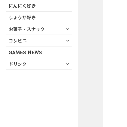
にんにく好き
しょうが好き
サ
お菓子・スナック
ブ
サ
コンビニ
メ
ブ
ニ
GAMES NEWS
メ
ュ
ニ
ー
サ
ドリンク
ュ
を
ブ
ー
展
メ
を
開
ニ
展
ュ
開
ー
を
展
開