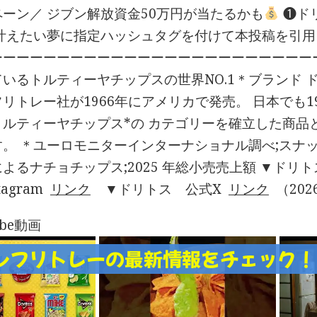
ーン／ ジブン解放資金50万円が当たるかも
❶ドリ
❷叶えたい夢に指定ハッシュタグを付けて本投稿を引
ーーーーーーーーーーーーーーーーーーーーーーーーー
いるトルティーヤチップスの世界NO.1＊ブランド​
リトレー社が1966年にアメリカで発売。​ 日本でも
ルティーヤチップス*の​ カテゴリーを確立した商品
。​ ＊ユーロモニターインターナショナル調べ;スナッ
よる​ナチョチップス;2025 年総小売売上額 ▼ド
tagram
リンク
▼ドリトス 公式X
リンク
（202
ube動画
ンフリトレーの最新情報をチェック