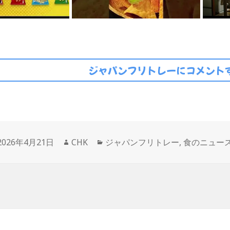
ジャパンフリトレーにコメントす
投
作
カ
2026年4月21日
CHK
ジャパンフリトレー
,
食のニュー
稿
成
テ
日:
者
ゴ
リ
ー