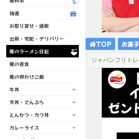
無料系
抽選
お取り寄せ・通販
出前・宅配・デリバリー
TOP
お菓
俺のラーメン日記
俺の夜食
俺の卵かけご飯
サ
牛丼
ブ
サ
天丼・てんぷら
メ
ゼント
ブ
ニ
サ
とんかつ・カツ丼
メ
ュ
ブ
ニ
ー
サ
カレーライス
メ
ュ
を
ブ
ニ
ー
展
サ