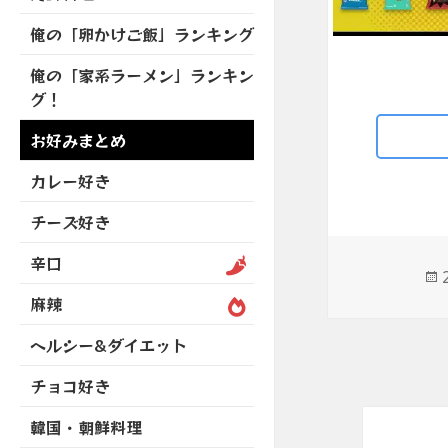
を
開
ブ
ニ
ー
展
俺の「卵かけご飯」ランキング
メ
ュ
を
開
ニ
ー
展
俺の「家系ラーメン」ランキン
ュ
を
開
グ！
ー
展
を
開
お好みまとめ
展
開
カレー好き
チーズ好き
辛口
麻辣
ヘルシー&ダイエット
チョコ好き
韓国・朝鮮料理