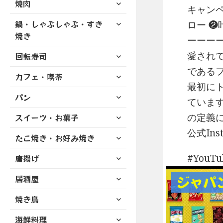
サ
焼肉
メ
ュ
を
キャンペ
開
ブ
ニ
ー
展
サ
鍋・しゃぶしゃぶ・すき
メ
ロー 
ュ
を
開
ブ
ニ
焼き
ー
ーーー
展
メ
ュ
を
開
サ
愛されて
ニ
回転寿司
ー
展
ブ
ュ
を
であるフ
開
サ
カフェ・喫茶
メ
ー
展
ブ
最初にト
ニ
を
開
サ
パン
メ
ュ
展
ています
ブ
ニ
ー
開
サ
の定義に
スイーツ・お菓子
メ
ュ
を
ブ
ニ
ー
公式Ins
展
サ
たこ焼き・お好み焼き
メ
ュ
を
開
ブ
ニ
ー
展
サ
YouT
唐揚げ
メ
ュ
を
開
ブ
ニ
ー
展
サ
ジャパ
居酒屋
メ
ュ
を
開
ブ
ニ
ー
展
サ
焼き鳥
メ
ュ
を
開
ブ
ニ
ー
展
サ
海鮮料理
メ
ュ