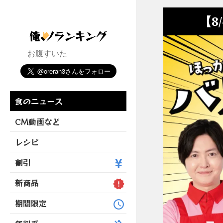
【8
お腹すいた
食のニュース
CM動画など
レシピ
割引
新商品
期間限定