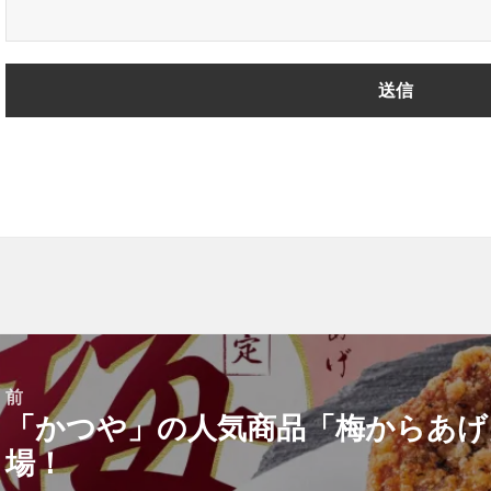
前
「かつや」の人気商品「梅からあげ
前
場！
の