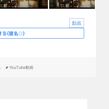
動画
る(匿名◎)
タ
ス
YouTube動画
グ