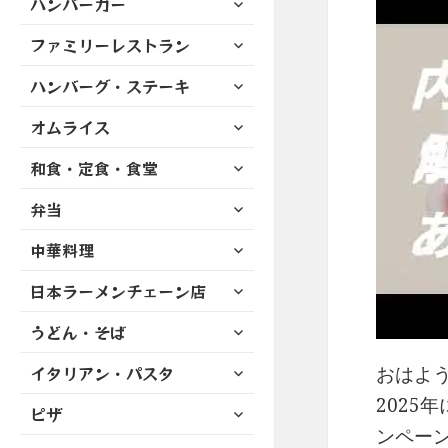
ハンバーガー
メ
ュ
を
開
ブ
ニ
ー
展
サ
ファミリーレストラン
メ
ュ
を
開
ブ
ニ
ー
展
サ
ハンバーグ・ステーキ
メ
ュ
を
開
ブ
ニ
ー
展
サ
オムライス
メ
ュ
を
開
ブ
ニ
ー
展
サ
和食・定食・食堂
メ
ュ
を
開
ブ
ニ
ー
展
サ
弁当
メ
ュ
を
開
ブ
ニ
ー
展
サ
中華料理
メ
ュ
を
開
ブ
ニ
ー
展
サ
日本ラーメンチェーン店
メ
ュ
を
開
ブ
ニ
ー
展
サ
うどん・そば
メ
ュ
を
開
ブ
ニ
ー
展
サ
イタリアン・パスタ
メ
おはよう
ュ
を
開
ブ
ニ
ー
2025
展
サ
ピザ
メ
ュ
を
開
ブ
ンペー
ニ
ー
展