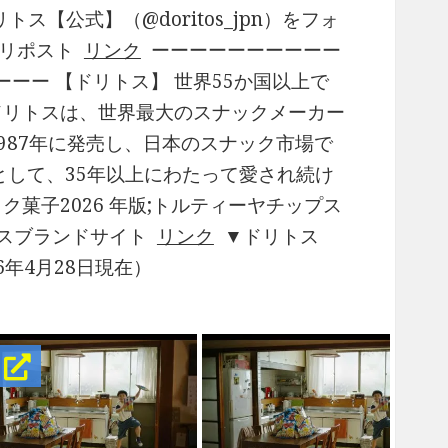
トス【公式】（@doritos_jpn）をフォ
用リポスト
リンク
ーーーーーーーーーー
ーー 【ドリトス】 世界55か国以上で
 ドリトスは、世界最大のスナックメーカー
1987年に発売し、日本のスナック市場で
として、35年以上にわたって愛され続け
ク菓子2026 年版;トルティーヤチップス
リトスブランドサイト
リンク
▼ドリトス
6年4月28日現在）
！