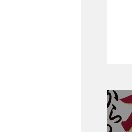
投
稿
ナ
ビ
ゲ