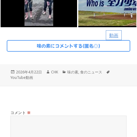
動画
味の素にコメントする(匿名◎)
投
作
カ
タ
2026年4月22日
CHK
味の素
,
食のニュース
稿
成
テ
グ
YouTube動画
日:
者
ゴ
リ
ー
コメント
※