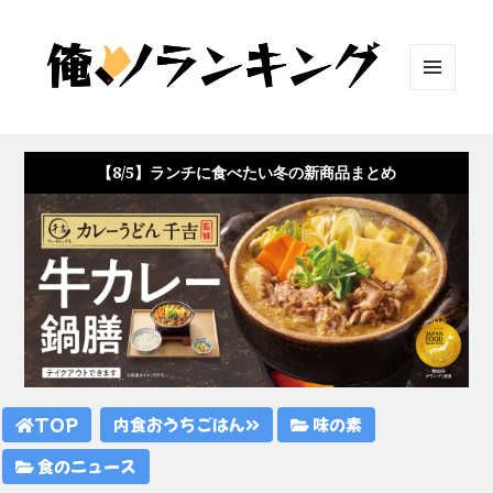
メニュ
ーとウ
ィジェ
ット
【8/5】ランチに食べたい冬の新商品まとめ
TOP
内食おうちごはん
味の素
食のニュース