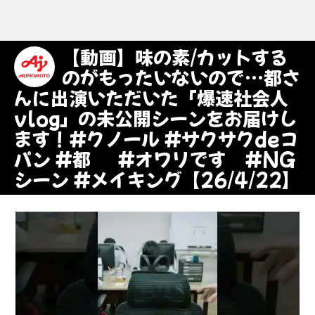
【動画】味の素/カットする
のがもったいないので…都さ
んに出演いただいた「爆速社会人
vlog」の未公開シーンをお届けし
ます！#クノール #サクサクdeコ
パン #都 #オワリです #NG
シーン #メイキング【26/4/22】