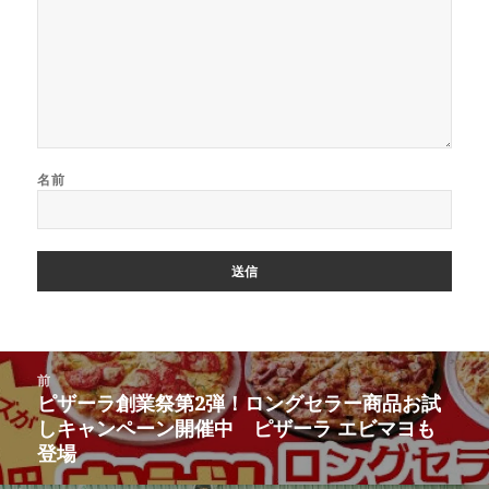
名前
投
前
稿
ピザーラ創業祭第2弾！ロングセラー商品お試
前
ナ
しキャンペーン開催中 ピザーラ エビマヨも
の
ビ
登場
投
ゲ
稿: