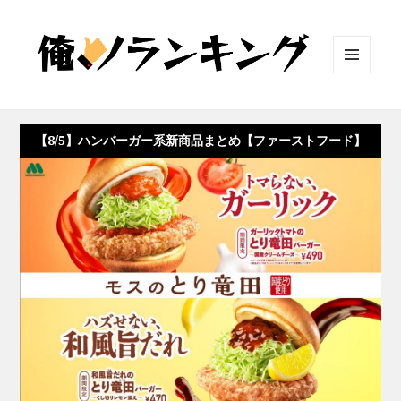
メニュ
ーとウ
ィジェ
ット
【8/5】ハンバーガー系新商品まとめ【ファーストフード】