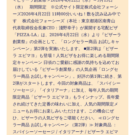
（水） 期間限定 ※公式サイト限定株式会社フォーシ
ーズ2026年4月22日 11時00分いいね！数を読み込み中で
す 株式会社フォーシーズ（本社：東京都港区南青山
代表取締役会長兼CEO：淺野幸子）が展開する宅配ピザ
「PIZZA-LA」は、2026年4月22日（水）より『ピザーラ
創業祭』の企画として、「ロングセラー商品 お試しキャ
ンペーン」第2弾を実施いたします。 ■第2弾は「ピザー
ラ エビマヨ」も登場！人気ピザをお得に楽しめる期間限
定キャンペーン 日頃のご愛顧に感謝の気持ちを込めてお
届けしている『ピザーラ創業祭』の人気企画「ロングセ
ラー商品 お試しキャンペーン」。好評の第1弾に続き、第
2弾がスタートします。今回の対象商品は、「スパイシー
ソーセージ」「イタリアーナ」に加え、毎年人気の期間
限定商品「ピザーラ エビマヨ」もラインナップ。長年愛
され続けてきた定番の味わいに加え、人気の期間限定メ
ニューもお得にお楽しみいただけます。この機会にぜ
ひ、ピザーラの人気ピザをご堪能ください。 ≪ロングセ
ラー商品 お試しキャンペーン （第2弾）≫ 対象商品 ：
スパイシーソーセージ / イタリアーナ / ピザーラ エビマ