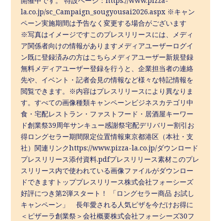
開催中です。 特設ページ：https://www.pizza-
la.co.jp/sc_Campaign_sougyousai2026.aspx ※キャン
ペーン実施期間は予告なく変更する場合がございます
※写真はイメージですこのプレスリリースには、メディ
ア関係者向けの情報がありますメディアユーザーログイ
ン既に登録済みの方はこちらメディアユーザー新規登録
無料メディアユーザー登録を行うと、企業担当者の連絡
先や、イベント・記者会見の情報など様々な特記情報を
閲覧できます。※内容はプレスリリースにより異なりま
す。すべての画像種類キャンペーンビジネスカテゴリ中
食・宅配レストラン・ファストフード・居酒屋キーワー
ド創業祭39周年サンキュー感謝祭宅配デリバリー割引お
得ロングセラー期間限定位置情報東京都港区（本社・支
社）関連リンクhttps://www.pizza-la.co.jp/ダウンロード
プレスリリース添付資料.pdfプレスリリース素材このプレ
スリリース内で使われている画像ファイルがダウンロー
ドできますトッププレスリリース株式会社フォーシーズ
好評につき第2弾スタート！ 「ロングセラー商品 お試し
キャンペーン」 長年愛される人気ピザを今だけお得に
＜ピザーラ創業祭＞会社概要株式会社フォーシーズ30フ