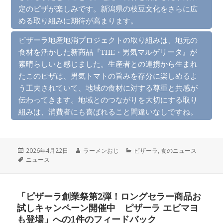
定のピザが楽しみです。新潟県の枝豆文化をさらに広
める取り組みに期待が高まります。
ピザーラ地産地消プロジェクトの取り組みは、地元の
食材を活かした新商品『THE・男気マルゲリータ』が
素晴らしいと感じました。生産者との連携から生まれ
たこのピザは、男気トマトの旨みを存分に楽しめるよ
う工夫されていて、地域の食材に対する尊重と共感が
伝わってきます。地域とのつながりを大切にする取り
組みは、消費者にも喜ばれること間違いなしですね。
投
作
カ
2026年4月22日
ラーメンおじ
ピザーラ
,
食のニュース
稿
タ
成
テ
ニュース
日:
グ
者
ゴ
リ
ー
「ピザーラ創業祭第2弾！ロングセラー商品お
試しキャンペーン開催中 ピザーラ エビマヨ
も登場」への1件のフィードバック