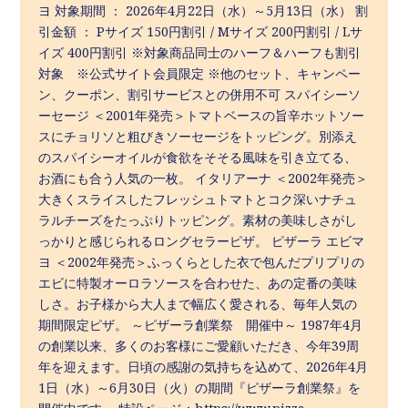
ヨ 対象期間 ： 2026年4月22日（水）～5月13日（水） 割
引金額 ： Pサイズ 150円割引 / Mサイズ 200円割引 / Lサ
イズ 400円割引 ※対象商品同士のハーフ＆ハーフも割引
対象 ※公式サイト会員限定 ※他のセット、キャンペー
ン、クーポン、割引サービスとの併用不可 スパイシーソ
ーセージ ＜2001年発売＞トマトベースの旨辛ホットソー
スにチョリソと粗びきソーセージをトッピング。別添え
のスパイシーオイルが食欲をそそる風味を引き立てる、
お酒にも合う人気の一枚。 イタリアーナ ＜2002年発売＞
大きくスライスしたフレッシュトマトとコク深いナチュ
ラルチーズをたっぷりトッピング。素材の美味しさがし
っかりと感じられるロングセラーピザ。 ピザーラ エビマ
ヨ ＜2002年発売＞ふっくらとした衣で包んだプリプリの
エビに特製オーロラソースを合わせた、あの定番の美味
しさ。お子様から大人まで幅広く愛される、毎年人気の
期間限定ピザ。 ～ピザーラ創業祭 開催中～ 1987年4月
の創業以来、多くのお客様にご愛顧いただき、今年39周
年を迎えます。日頃の感謝の気持ちを込めて、2026年4月
1日（水）～6月30日（火）の期間『ピザーラ創業祭』を