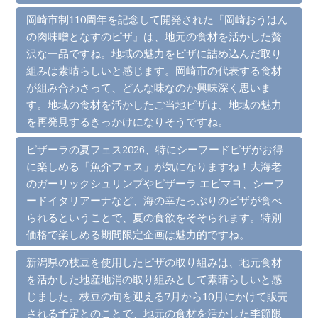
岡崎市制110周年を記念して開発された『岡崎おうはん
の肉味噌となすのピザ』は、地元の食材を活かした贅
沢な一品ですね。地域の魅力をピザに詰め込んだ取り
組みは素晴らしいと感じます。岡崎市の代表する食材
が組み合わさって、どんな味なのか興味深く思いま
す。地域の食材を活かしたご当地ピザは、地域の魅力
を再発見するきっかけになりそうですね。
ピザーラの夏フェス2026、特にシーフードピザがお得
に楽しめる「魚介フェス」が気になりますね！大海老
のガーリックシュリンプやピザーラ エビマヨ、シーフ
ードイタリアーナなど、海の幸たっぷりのピザが食べ
られるということで、夏の食欲をそそられます。特別
価格で楽しめる期間限定企画は魅力的ですね。
新潟県の枝豆を使用したピザの取り組みは、地元食材
を活かした地産地消の取り組みとして素晴らしいと感
じました。枝豆の旬を迎える7月から10月にかけて販売
される予定とのことで、地元の食材を活かした季節限