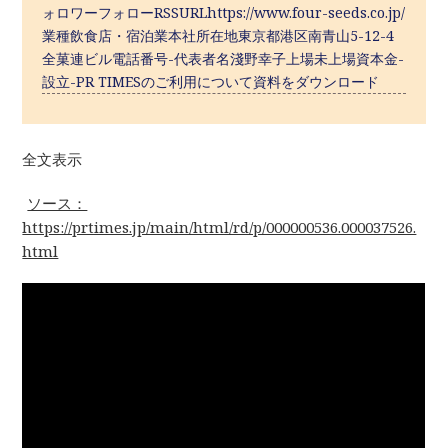
ォロワーフォローRSSURLhttps://www.four-seeds.co.jp/
業種飲食店・宿泊業本社所在地東京都港区南青山5-12-4
全菓連ビル電話番号-代表者名淺野幸子上場未上場資本金-
設立-PR TIMESのご利用について資料をダウンロード
全文表示
ソース：
https://prtimes.jp/main/html/rd/p/000000536.000037526.
html