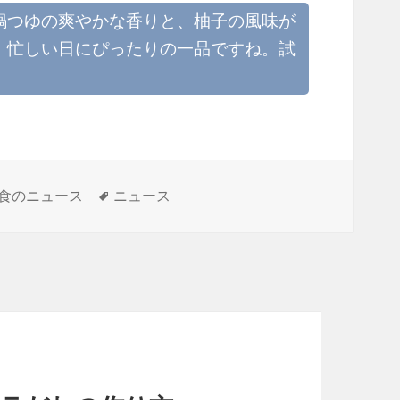
鍋つゆの爽やかな香りと、柚子の風味が
、忙しい日にぴったりの一品ですね。試
タ
食のニュース
ニュース
グ