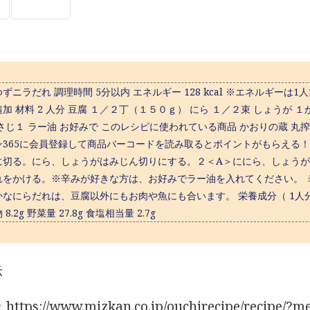
ずニラだれ 調理時間 5分以内 エネルギー 128 kcal ※エネルギーは
加 材料 2 人分 豆腐 １／２丁（１５０ｇ） にら １／２束 しょうが 
さじ１ ラー油 お好みで このレシピに使われている商品 かおりの蔵 丸
365に会員登録して商品バーコードを読み取るとポイントがもらえる！ 
に切る。にら、しょうがはみじん切りにする。２＜A＞ににら、しょう
れをかける。※辛みが好きな方は、お好みでラー油を入れてください。 
なにらだれは、豆腐以外にもお肉や魚にも合います。 栄養成分（ 1人分 ） エネル
8.2g 野菜量 27.8g 食塩相当量 2.7g
示
tps://www.mizkan.co.jp/ouchirecipe/recipe/?m