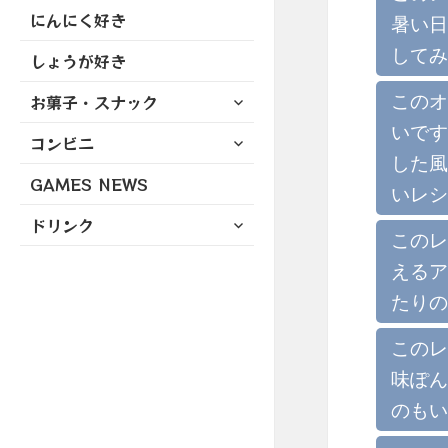
にんにく好き
暑い日
してみ
しょうが好き
サ
このオ
お菓子・スナック
ブ
いです
サ
コンビニ
メ
ブ
した風
ニ
GAMES NEWS
メ
ュ
いレシ
ニ
ー
サ
ドリンク
ュ
を
このレ
ブ
ー
展
メ
えるア
を
開
ニ
展
たりの
ュ
開
ー
このレ
を
味ぽん
展
開
のもい