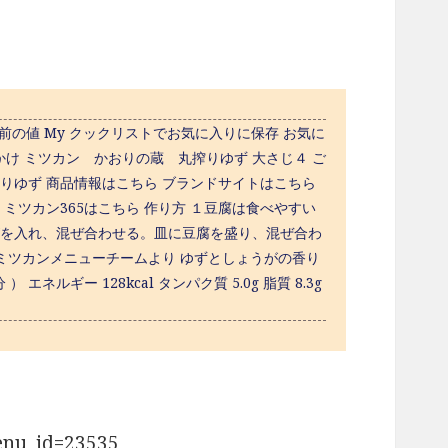
1人前の値 My クックリストでお気に入りに保存 お気に
１かけ ミツカン かおりの蔵 丸搾りゆず 大さじ４ ご
搾りゆず 商品情報はこちら ブランドサイトはこちら
ミツカン365はこちら 作り方 １豆腐は食べやすい
がを入れ、混ぜ合わせる。皿に豆腐を盛り、混ぜ合わ
ミツカンメニューチームより ゆずとしょうがの香り
ギー 128kcal タンパク質 5.0g 脂質 8.3g
enu_id=23535