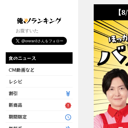
【8
お腹すいた
食のニュース
CM動画など
レシピ
割引
新商品
期間限定