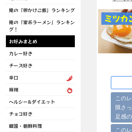
を
開
ブ
ニ
ー
展
俺の「卵かけご飯」ランキング
メ
ュ
を
開
ミツカ
ニ
ー
展
俺の「家系ラーメン」ランキン
ュ
を
開
グ！
ー
展
を
開
お好みまとめ
展
開
カレー好き
チーズ好き
辛口
麻辣
このレ
ヘルシー&ダイエット
限さっ
チョコ好き
足感の
韓国・朝鮮料理
このレ