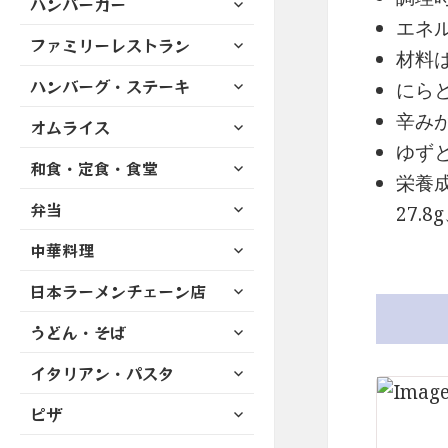
ハンバーガー
メ
ュ
を
開
ブ
ニ
エネル
ー
展
サ
ファミリーレストラン
メ
ュ
を
材料
開
ブ
ニ
ー
展
サ
ハンバーグ・ステーキ
メ
にら
ュ
を
開
ブ
ニ
ー
展
辛み
サ
オムライス
メ
ュ
を
開
ブ
ニ
ゆず
ー
展
サ
和食・定食・食堂
メ
ュ
を
栄養成
開
ブ
ニ
ー
展
サ
弁当
メ
27.
ュ
を
開
ブ
ニ
ー
展
サ
中華料理
メ
ュ
を
開
ブ
ニ
ー
展
サ
日本ラーメンチェーン店
メ
ュ
を
開
ブ
ニ
ー
展
サ
うどん・そば
メ
ュ
を
開
ブ
ニ
ー
展
サ
イタリアン・パスタ
メ
ュ
を
開
ブ
ニ
ー
展
サ
ピザ
メ
ュ
を
開
ブ
ニ
ー
展