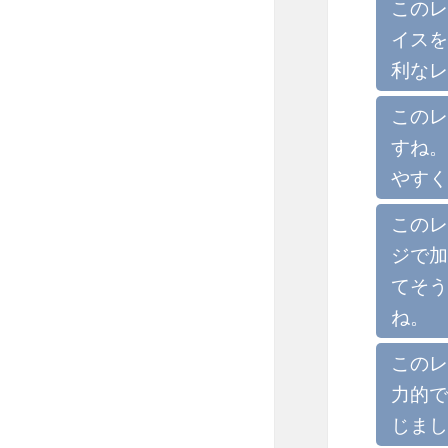
このレ
イスを
利なレ
このレ
すね。
やすく
このレ
ジで加
てそう
ね。
このレ
力的で
じまし