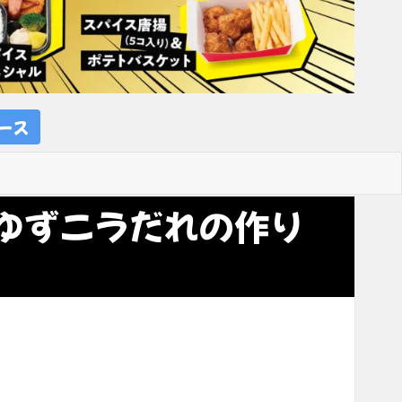
ース
ゆずニラだれの作り