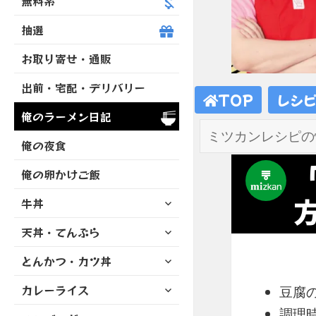
無料系
抽選
お取り寄せ・通販
出前・宅配・デリバリー
TOP
レシ
俺のラーメン日記
俺の夜食
俺の卵かけご飯
サ
牛丼
ブ
サ
天丼・てんぷら
メ
ブ
ニ
サ
とんかつ・カツ丼
メ
ュ
ブ
ニ
ー
サ
カレーライス
メ
豆腐
ュ
を
ブ
ニ
ー
展
調理
サ