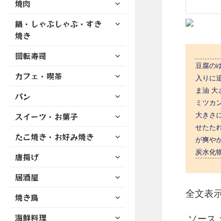
サ
焼肉
メ
ュ
を
開
ブ
ニ
ー
展
サ
鍋・しゃぶしゃぶ・すき
メ
ュ
を
開
ブ
ニ
焼き
ー
展
メ
ュ
を
開
サ
ニ
回転寿司
ー
展
ブ
ュ
豆腐のゆ
を
開
サ
カフェ・喫茶
メ
ー
入りに追
展
ブ
ニ
を
ま油 大
開
サ
パン
メ
ュ
展
ミツカン
ブ
ニ
ー
開
サ
大きさ
スイーツ・お菓子
メ
ュ
を
ブ
ニ
せたた
ー
展
サ
たこ焼き・お好み焼き
メ
ュ
が爽やか
を
開
ブ
ニ
ー
展
炭水化物 
サ
唐揚げ
メ
ュ
を
開
ブ
ニ
ー
展
サ
居酒屋
メ
ュ
を
開
ブ
ニ
ー
全文表
展
サ
焼き鳥
メ
ュ
を
開
ブ
ニ
ー
展
サ
海鮮料理
メ
ソース：ht
ュ