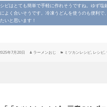
シピはとても簡単で手軽に作れそうですね。ゆず塩
によく合いそうです。冷凍うどんを使うのも便利で
たいと思います！
投
作
カ
2025年7月20日
ラーメンおじ
ミツカンレシピ
,
レシピ
,
稿
成
テ
日:
者
ゴ
リ
ー