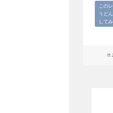
このレ
うどん
してみ