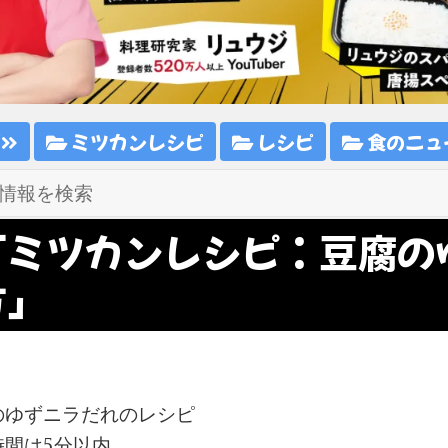
ピ
ミツカンレシピ
レシピ
食のニュ
「ミツカンレシピ：豆腐の
方」
のゆずニラだれのレシピ
時間は5分以内