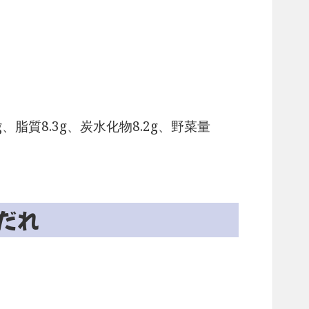
g、脂質8.3g、炭水化物8.2g、野菜量
だれ