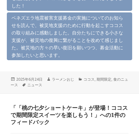
した！
ベネズエラ地震被害支援募金の実施についてのお知ら
せを読んで、被災地支援のために行動を起こすココス
の取り組みに感動しました。自分たちにできる小さな
支援が、被災地の復興に繋がることを改めて感じまし
た。被災地の方々の早い復旧を願いつつ、募金活動に
参加したいと思います。
投
作
カ
2025年6月24日
ラーメンおじ
ココス
,
期間限定
,
食のニュ
稿
タ
成
テ
ース
ニュース
日:
グ
者
ゴ
リ
ー
「「桃の七夕ショートケーキ」が登場！ココス
で期間限定スイーツを楽しもう！」への1件の
フィードバック