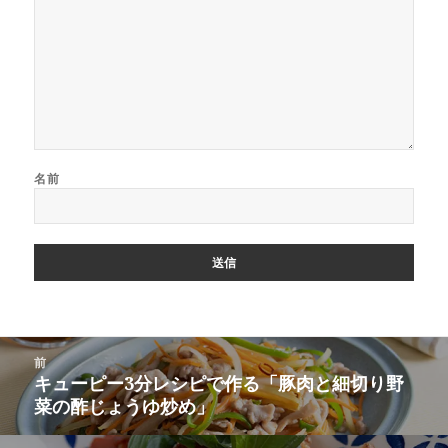
名前
投
前
稿
キューピー3分レシピで作る「豚肉と細切り野
前
ナ
菜の酢じょうゆ炒め」
の
ビ
投
ゲ