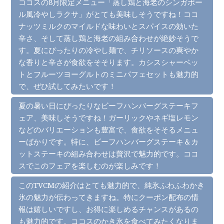
ココスの8月限定メニュー「蒸し鶏と海老のシンガポー
ル風冷やしラクサ」がとても美味しそうですね！ココ
ナッツミルクのマイルドな味わいとスパイスの効いた
辛さ、そして蒸し鶏と海老の組み合わせが絶妙そうで
す。夏にぴったりの冷やし麺で、チリソースの爽やか
な香りと辛さが食欲をそそります。カシスシャーベッ
トとフルーツヨーグルトのミニパフェセットも魅力的
で、ぜひ試してみたいです！
夏の暑い日にぴったりなビーフハンバーグステーキフ
ェア、美味しそうですね！ガーリックやネギ塩レモン
などのバリエーションも豊富で、食欲をそそるメニュ
ーばかりです。特に、ビーフハンバーグステーキ＆カ
ットステーキの組み合わせは贅沢で魅力的です。ココ
スでこのフェアを楽しむのが楽しみです！
このTVCMの紹介はとても魅力的で、純氷ふわふわかき
氷の魅力が伝わってきますね。特にクーポン配布の情
報は嬉しいですし、お得に楽しめるチャンスがあるの
も魅力的です。ココスのかき氷を食べてみたくなりま