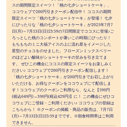
スの期間限定スイーツ！「桃の七夕ショートケーキ」、
ココウェブで200円引きクーポン配信中！ ココスの期間
限定スイーツ「桃の七夕ショートケーキ」が登場！ 七夕
にぴったりな「桃の七夕ショートケーキ」が2025年7月7
日(月)～7月13日(日)23:59の7日間限定でココスに登場♪ご
ろっとした桃のコンポートが暑いこの時期にぴったり！
もちもちのミニ大福アイスの上に流れ星をイメージした
星型のチョコをのせました。フローズンミックスベリー
のほどよい酸味がショートケーキの甘みを引き立てま
す。 ぜひこの機会にココスの限定スイーツをお楽しみく
ださい♪ ココウェブで200円引きクーポン配信します！
「桃の七夕ショートケーキ」が200円引きでお召し上がり
いただける、お得なクーポンをココウェブにて配信しま
す！ココウェブのクーポンご利用なら、なんと【590円
(税込649円)→390円(税込429円)】に！ この機会にぜひコ
コウェブにご登録・ご利用ください♪ ココウェブの登録は
こちらから！ ※クーポンの掲載・商品の販売は、7月7日
(月)～7月13日(日)23:59までです。※朝食時間帯はご利用
できません。