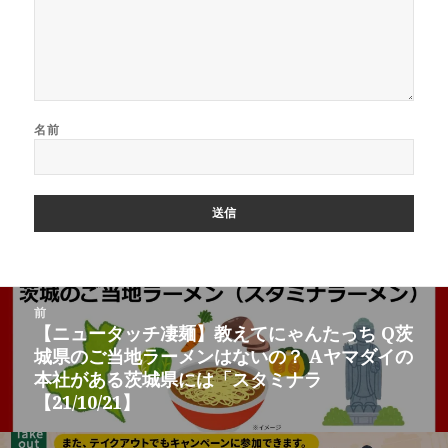
名前
投
前
稿
【ニュータッチ凄麺】教えてにゃんたっち Q茨
前
ナ
城県のご当地ラーメンはないの？ Aヤマダイの
の
ビ
本社がある茨城県には「スタミナラ
投
ゲ
【21/10/21】
稿:
ー
シ