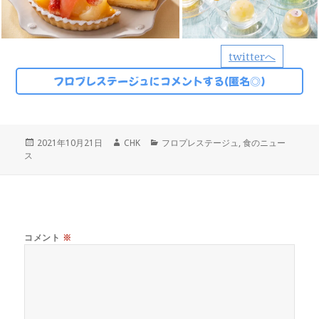
twitterへ
フロプレステージュにコメントする(匿名◎)
投
作
カ
2021年10月21日
CHK
フロプレステージュ
,
食のニュー
稿
成
テ
ス
日:
者
ゴ
リ
ー
コメント
※