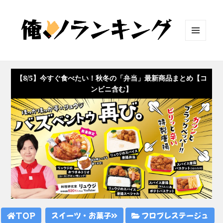
メニュ
ーとウ
ィジェ
ット
【8/5】今すぐ食べたい！秋冬の「弁当」最新商品まとめ【コ
ンビニ含む】
TOP
スイーツ・お菓子
フロプレステージュ