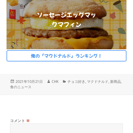
ソーセージエッグマッ
クマフィン
俺の「マクドナルド」ランキング！
投
作
カ
2021年10月21日
CHK
チョコ好き
,
マクドナルド
,
新商品
,
稿
成
テ
食のニュース
日:
者
ゴ
リ
ー
コメント
※