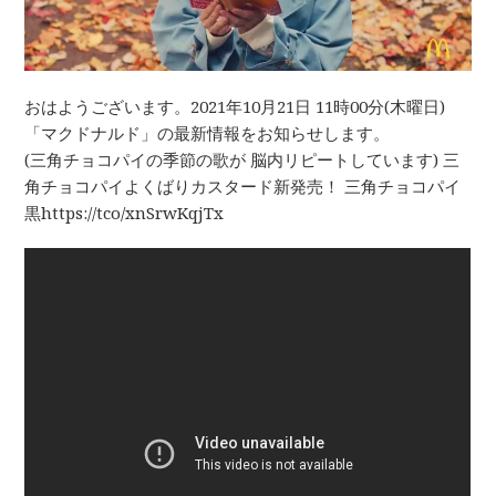
おはようございます。2021年10月21日 11時00分(木曜日)
「マクドナルド」の最新情報をお知らせします。
(三角チョコパイの季節の歌が 脳内リピートしています) 三
角チョコパイよくばりカスタード新発売！ 三角チョコパイ
黒https://tco/xnSrwKqjTx