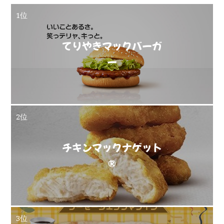
1位
てりやきマックバーガ
ー
2位
チキンマックナゲット
®
3位