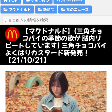
マクドナルド
新商品
食のニュース
【マクドナルド】(三角チョ
コパイの季節の歌が 脳内リ
ピートしています) 三角チョコパイ
よくばりカスタード新発売！
【21/10/21】