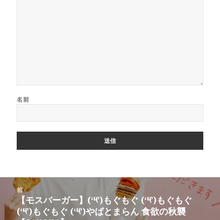
名前
投
前
稿
【モスバーガー】(‘༥’)もぐもぐ (‘༥’)もぐもぐ
前
ナ
(‘༥’)もぐもぐ (‘༥’)やばとまらん 食欲の秋襲
の
ビ