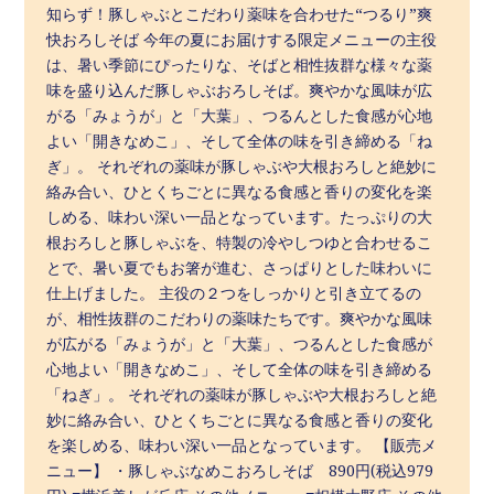
知らず！豚しゃぶとこだわり薬味を合わせた“つるり”爽
快おろしそば 今年の夏にお届けする限定メニューの主役
は、暑い季節にぴったりな、そばと相性抜群な様々な薬
味を盛り込んだ豚しゃぶおろしそば。爽やかな風味が広
がる「みょうが」と「大葉」、つるんとした食感が心地
よい「開きなめこ」、そして全体の味を引き締める「ね
ぎ」。 それぞれの薬味が豚しゃぶや大根おろしと絶妙に
絡み合い、ひとくちごとに異なる食感と香りの変化を楽
しめる、味わい深い一品となっています。たっぷりの大
根おろしと豚しゃぶを、特製の冷やしつゆと合わせるこ
とで、暑い夏でもお箸が進む、さっぱりとした味わいに
仕上げました。 主役の２つをしっかりと引き立てるの
が、相性抜群のこだわりの薬味たちです。爽やかな風味
が広がる「みょうが」と「大葉」、つるんとした食感が
心地よい「開きなめこ」、そして全体の味を引き締める
「ねぎ」。 それぞれの薬味が豚しゃぶや大根おろしと絶
妙に絡み合い、ひとくちごとに異なる食感と香りの変化
を楽しめる、味わい深い一品となっています。 【販売メ
ニュー】 ・豚しゃぶなめこおろしそば 890円(税込979