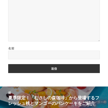
名前
投
前
稿
夏季限定！「むさしの森珈琲」から登場するフ
前
ナ
レッシュ桃とマンゴーのパンケーキをご紹介
の
ビ