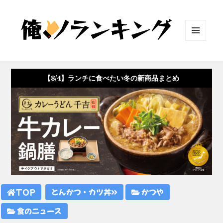
メニュ
ーとウ
ィジェ
ット
【8/4】ランチに食べたい冬の新商品まとめ
TOP
とんかつ・カツ丼
かつや
食のニュース