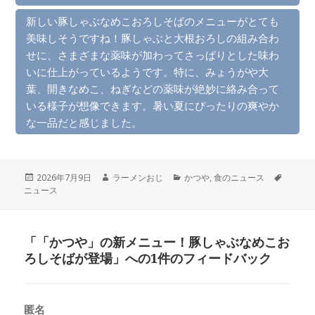
新しい豚しゃぶなめこおろしそばのメニューがとても
美味しそうですね！豚しゃぶと大根おろしの組み合わ
せに、さまざまな薬味が加わってさっぱりとした味わ
いに仕上がっているようです。特に、みょうがや大
葉、開きなめこ、ねぎなどの薬味が絶妙に絡み合って
いる様子が想像できます。暑い夏にぴったりの爽やか
な一品だと感じました。
投
作
カ
タ
2026年7月9日
ラーメンおじ
かつや
,
食のニュース
稿
成
テ
グ
ニュース
日:
者
ゴ
リ
ー
「「かつや」の新メニュー！豚しゃぶなめこお
ろしそばが登場」への1件のフィードバック
匿名
よ