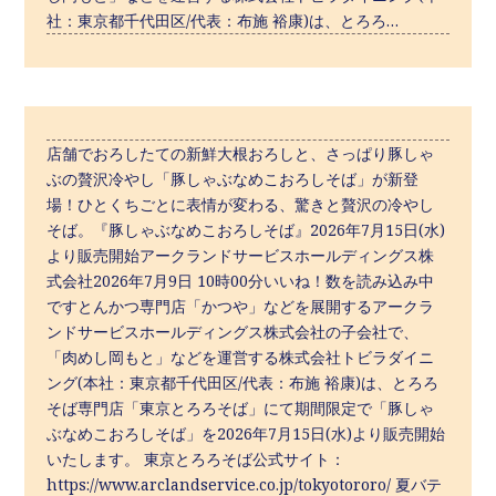
社：東京都千代田区/代表：布施 裕康)は、とろろ…
店舗でおろしたての新鮮大根おろしと、さっぱり豚しゃ
ぶの贅沢冷やし「豚しゃぶなめこおろしそば」が新登
場！ひとくちごとに表情が変わる、驚きと贅沢の冷やし
そば。『豚しゃぶなめこおろしそば』2026年7月15日(水)
より販売開始アークランドサービスホールディングス株
式会社2026年7月9日 10時00分いいね！数を読み込み中
ですとんかつ専⾨店「かつや」などを展開するアークラ
ンドサービスホールディングス株式会社の⼦会社で、
「肉めし岡もと」などを運営する株式会社トビラダイニ
ング(本社：東京都千代田区/代表：布施 裕康)は、とろろ
そば専門店「東京とろろそば」にて期間限定で「豚しゃ
ぶなめこおろしそば」を2026年7月15日(水)より販売開始
いたします。 東京とろろそば公式サイト：
https://www.arclandservice.co.jp/tokyotororo/ 夏バテ