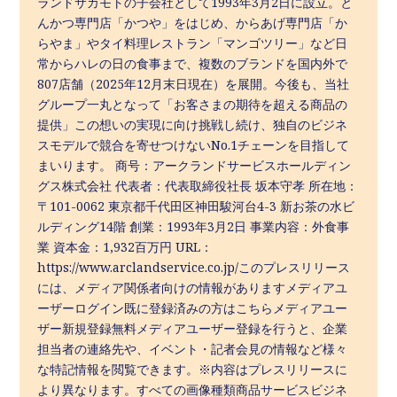
ランドサカモトの子会社として1993年3月2日に設立。と
んかつ専門店「かつや」をはじめ、からあげ専門店「か
らやま」やタイ料理レストラン「マンゴツリー」など日
常からハレの日の食事まで、複数のブランドを国内外で
807店舗（2025年12月末日現在）を展開。今後も、当社
グループ一丸となって「お客さまの期待を超える商品の
提供」この想いの実現に向け挑戦し続け、独自のビジネ
スモデルで競合を寄せつけないNo.1チェーンを目指して
まいります。 商号：アークランドサービスホールディン
グス株式会社 代表者：代表取締役社長 坂本守孝 所在地：
〒101-0062 東京都千代田区神田駿河台4-3 新お茶の水ビ
ルディング14階 創業：1993年3月2日 事業内容：外食事
業 資本金：1,932百万円 URL：
https://www.arclandservice.co.jp/このプレスリリース
には、メディア関係者向けの情報がありますメディアユ
ーザーログイン既に登録済みの方はこちらメディアユー
ザー新規登録無料メディアユーザー登録を行うと、企業
担当者の連絡先や、イベント・記者会見の情報など様々
な特記情報を閲覧できます。※内容はプレスリリースに
より異なります。すべての画像種類商品サービスビジネ