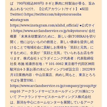
ば 790円(税込869円) ネギと豚肉に特製油が香る、旨み
あふれるつけ汁。 【公式アカウント/サイト】 ●X(旧
Twitter) https://twitter.com/tokyotororosoba
●Instagram
https://www.instagram.com/alshd_official/ ●公式サイ
トhttps://www.arclandservice.co.jp/tokyotororo/ 会社
概要 「未来永劫繁栄のために、新しい扉(TOBIRA)を切り
開く」他にはないものの創造と、新しい価値を提供し続
けることで地域社会に貢献しお客様を「笑顔と元気」に
するために、全員が「笑顔と元気」でいられるお店を作
ります。株式会社トビラダイニング代表者：代表取締役
社長 布施 裕康所在地：〒101-0062 東京都千代田区神田
駿河台4-3 新お茶の水ビルディング14F設立日：2022年9
月1日業務内容：中山豆腐店、肉めし岡もと、東京とろろ
そばを運営URL：
https://www.arclandservice.co.jp/company/group/#gr
oup16 アークランドサービスホールディングス(株)につ
いて アークランドサービスホールディングス株式会社
は、新潟を中心にホームセンターを展開しているアーク