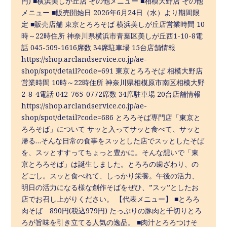
円) ■横浜美しが丘店 その他メニュー ■相模大野店 その他
メニュー ■販売開始日 2026年6月24日（水）より期間限
定 ■販売店舗 東京とろろそば 横浜美しが丘店営業時間 10
時～22時住所 神奈川県横浜市青葉区美しが丘西1-10-8電
話 045-509-1616席数 34席駐車場 15台店舗情報
https://shop.arclandservice.co.jp/ae-
shop/spot/detail?code=691 東京とろろそば 相模大野店
営業時間 10時～22時住所 神奈川県相模原市南区相模大野
2-8-4電話 042-765-0772席数 34席駐車場 20台店舗情報
https://shop.arclandservice.co.jp/ae-
shop/spot/detail?code=686 とろろそば専門店「東京と
ろろそば」について サッと入ってサッと食べて、サッと
帰る…そんな日常の食事をスッとした店でスッとしたそば
を、スッとすすってちょっと豊かに。そんな想いで「東
京とろろそば」は誕生しました。とろろの歯ざわり、の
どごし。スッと食べれて、しっかり栄養。午後の活力、
明日の活力になる様な創作そばをぜひ、”スッ”としたお
店でお召し上がりください。 【代表メニュー】 ■とろろ
肉そば 890円(税込979円) たっぷりの豚肉と千切りとろ
ろが旨味を引き立てる人気の逸品。 ■肉汁とろろつけそ