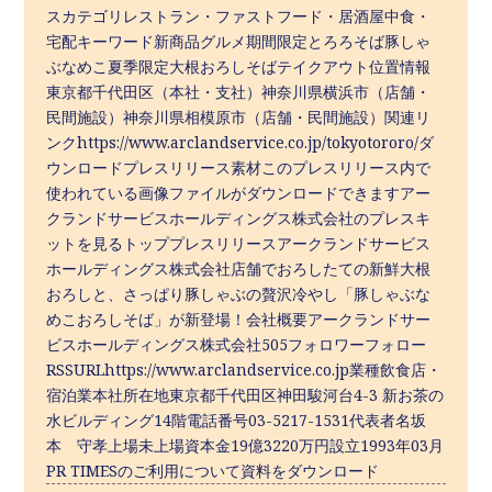
スカテゴリレストラン・ファストフード・居酒屋中食・
宅配キーワード新商品グルメ期間限定とろろそば豚しゃ
ぶなめこ夏季限定大根おろしそばテイクアウト位置情報
東京都千代田区（本社・支社）神奈川県横浜市（店舗・
民間施設）神奈川県相模原市（店舗・民間施設）関連リ
ンクhttps://www.arclandservice.co.jp/tokyotororo/ダ
ウンロードプレスリリース素材このプレスリリース内で
使われている画像ファイルがダウンロードできますアー
クランドサービスホールディングス株式会社のプレスキ
ットを見るトッププレスリリースアークランドサービス
ホールディングス株式会社店舗でおろしたての新鮮大根
おろしと、さっぱり豚しゃぶの贅沢冷やし「豚しゃぶな
めこおろしそば」が新登場！会社概要アークランドサー
ビスホールディングス株式会社505フォロワーフォロー
RSSURLhttps://www.arclandservice.co.jp業種飲食店・
宿泊業本社所在地東京都千代田区神田駿河台4-3 新お茶の
水ビルディング14階電話番号03-5217-1531代表者名坂
本 守孝上場未上場資本金19億3220万円設立1993年03月
PR TIMESのご利用について資料をダウンロード