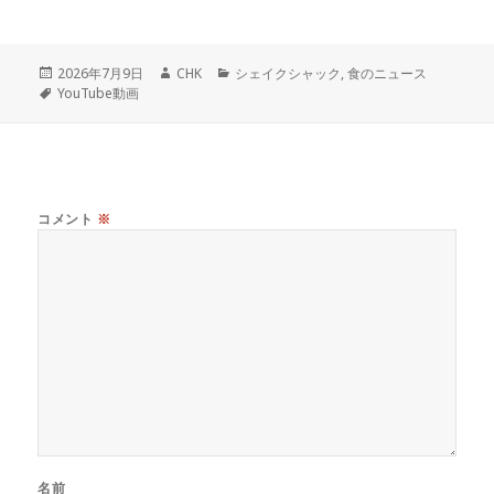
投
作
カ
2026年7月9日
CHK
シェイクシャック
,
食のニュース
稿
タ
成
テ
YouTube動画
日:
グ
者
ゴ
リ
ー
コメント
※
名前