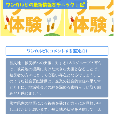
ワンカルビの最新情報をチェック！
ワンカルビにコメントする(匿名◎)
被災地・被災者への支援に対する1＆Dグループの寄付
は、被災地の復興に向けた大きな支援となることで、
被災者の方々にとって心強い存在となるでしょう。こ
のような社会貢献活動は、企業の社会的責任を果たす
とともに、地域社会との絆を深める素晴らしい取り組
みだと感じました。
熊本県内の地震による被害を受けた方々にお見舞い申
し上げたいと思います。被災地の状況を考慮して、店