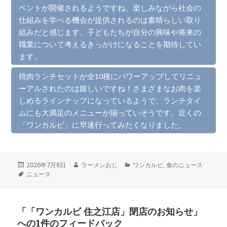
ベントが開催されるようですね。楽しみながら社会の
仕組みを学べる機会が提供されるのは素晴らしい取り
組みだと感じます。子どもたちが自分の興味や将来の
職業について考えるきっかけになることを期待してい
ます。
焼肉ランチセットが全10種にパワーアップしてリニュ
ーアルされたのは嬉しいですね！さまざまなお肉を楽
しめるラインナップになっているようで、ランチタイ
ムにも大満足のメニューが揃っていそうです。近くの
「ワンカルビ」に早速行ってみたくなりました。
投
作
カ
2026年7月8日
ラーメンおじ
ワンカルビ
,
食のニュース
稿
タ
成
テ
ニュース
日:
グ
者
ゴ
リ
ー
「「ワンカルビ 住之江店」閉店のお知らせ」
への1件のフィードバック