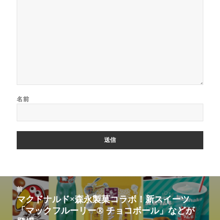
名前
投
前
稿
マクドナルド×森永製菓コラボ！新スイーツ
前
ナ
「マックフルーリー® チョコボール」などが
の
ビ