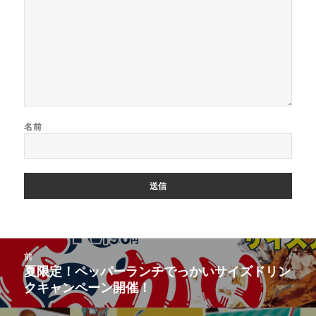
名前
投
前
稿
夏限定！ペッパーランチでっかいサイズドリン
前
ナ
クキャンペーン開催！
の
ビ
投
ゲ