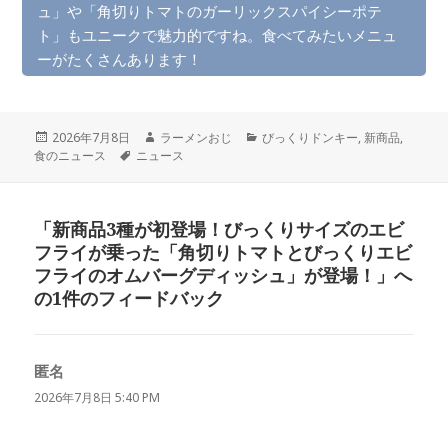
ュ」や「角切りトマトのガーリックスパイシーポテ
ト」もユニークで魅力的ですね。食べてみたいメニュ
ーがたくさんあります！
投
作
カ
2026年7月8日
ラーメンおじ
びっくりドンキー
,
新商品
,
稿
タ
成
テ
食のニュース
ニュース
日:
グ
者
ゴ
リ
ー
「新商品3種が初登場！びっくりサイズのエビ
フライが乗った「角切りトマトとびっくりエビ
フライのオムバーグディッシュ」が登場！」へ
の1件のフィードバック
匿名
よ
り:
2026年7月8日 5:40 PM