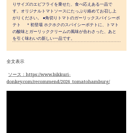
りサイズのエビフライを乗せた、食べ応えある一品で
す。オリジナルトマトソースにたっぷり絡めてお召し上
がりください。 ●角切りトマトのガーリックスパイシーポ
テト ＊初登場 ホクホクのスパイシーポテトに、トマト
の酸味とガーリッククリームの風味が合わさった、あと
を引く味わいの新しい一品です。
全文表示
ソース：https://www.bikkuri-
donkey.com/recommend/2026_tomatohamburg/