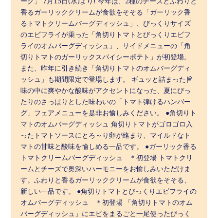
ーグ」 7月15日(水)より! 今年は、2種のチーズとふわりと
香るガーリッククリームが食欲をそそる「ガーリック香
るトマトクリームバーグディッシュ」、びっくりサイズ
のエビフライが乗った「角切りトマトとびっくりエビフ
ライのオムバーグディッシュ」、サイドメニューの「角
切りトマトのガーリックスパイシーポテト」が初登場。
また、昨年に引き続き「角切りトマトのオムバーグディ
ッシュ」も期間限定で登場します。 ギュッと詰まった旨
味の中に爽やかな酸味がアクセントになった、夏にぴっ
たりのさっぱりとした味わいの「トマト弾けるハンバー
グ」フェアメニューを是非お愉しみください。 ●角切りト
マトのオムバーグディッシュ 角切りトマトがゴロゴロ入
ったトマトソースにとろ～り卵が絡まり、マイルドなト
マトの甘味と酸味を愉しめる一品です。 ●ガーリック香る
トマトクリームバーグディッシュ ＊初登場 トマトクリ
ームとチーズで奥深いハーモニーをお愉しみいただけま
す。ふわりと香るガーリッククリームが食欲をそそる、
新しい一品です。 ●角切りトマトとびっくりエビフライの
オムバーグディッシュ ＊初登場 「角切りトマトのオム
バーグディッシュ」にエビをまるごと一尾使ったびっく