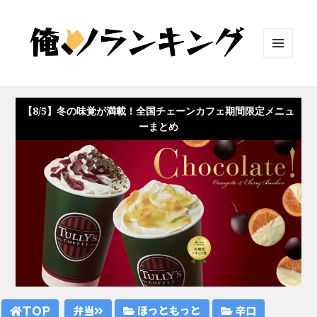
メニュ
ーとウ
ィジェ
ット
【8/5】冬の味覚が満載！全国チェーンカフェ期間限定メニュ
ーまとめ
TOP
弁当
ほっともっと
辛口