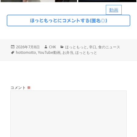
動画
ほっともっとにコメントする(匿名◎)
投
作
カ
2026年7月8日
CHK
ほっともっと
,
辛口
,
食のニュース
稿
タ
成
テ
hottomotto
,
YouTube動画
,
お弁当
,
ほっともっと
日:
グ
者
ゴ
リ
ー
コメント
※