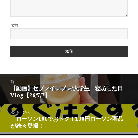
名前
投
前
稿
【動画】セブンイレブン/大学生 寝坊した日
前
ナ
Vlog【26/7/7】
の
ビ
投
ゲ
稿:
次ページへ
ー
「ローソン100でおトク！100円ローソン商品
次
シ
が続々登場！」
の
ョ
投
ン