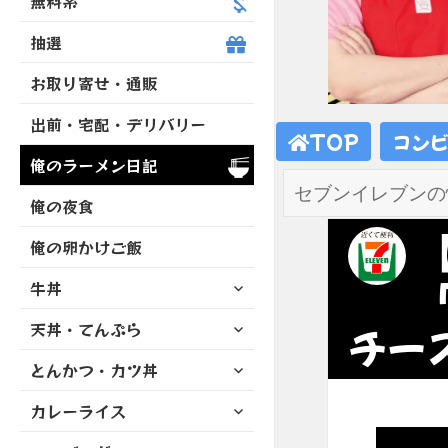
無料系
抽選
お取り寄せ・通販
出前・宅配・デリバリー
TOP
コン
俺のラーメン日記
俺の夜食
俺の卵かけご飯
サ
牛丼
ブ
サ
天丼・てんぷら
メ
チーズ
ブ
ニ
サ
とんかつ・カツ丼
メ
ュ
ブ
ニ
ー
サ
カレーライス
メ
ュ
を
ブ
ニ
ー
展
サ