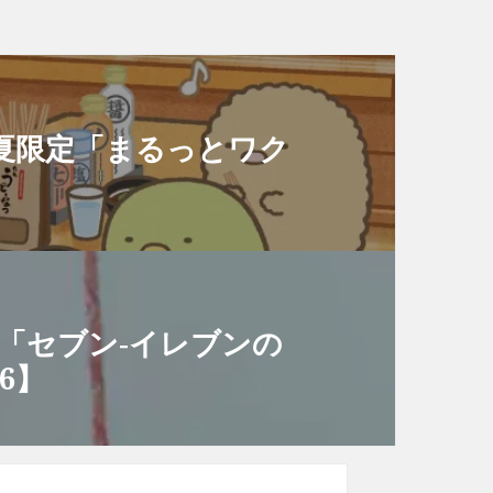
夏限定「まるっとワク
「セブン‐イレブンの
6】