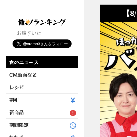
【8
お腹すいた
食のニュース
CM動画など
レシピ
割引
新商品
期間限定