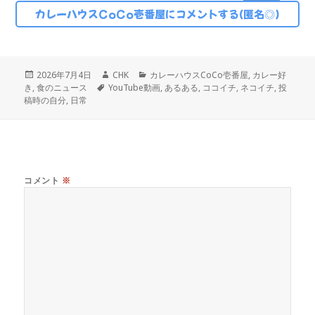
カレーハウスCoCo壱番屋にコメントする(匿名◎)
投
作
カ
2026年7月4日
CHK
カレーハウスCoCo壱番屋
,
カレー好
稿
タ
成
テ
き
,
食のニュース
YouTube動画
,
あるある
,
ココイチ
,
ネコイチ
,
投
日:
グ
者
ゴ
稿時の自分
,
日常
リ
ー
コメント
※