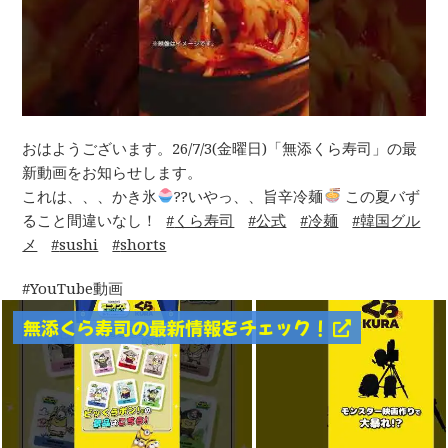
おはようございます。26/7/3(金曜日)「無添くら寿司」の最
新動画をお知らせします。
これは、、、かき氷
??いやっ、、旨辛冷麺
この夏バず
ること間違いなし！
くら寿司
公式
冷麺
韓国グル
メ
sushi
shorts
YouTube動画
無添くら寿司の最新情報をチェック！