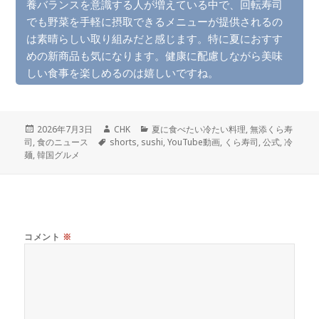
養バランスを意識する人が増えている中で、回転寿司
でも野菜を手軽に摂取できるメニューが提供されるの
は素晴らしい取り組みだと感じます。特に夏におすす
めの新商品も気になります。健康に配慮しながら美味
しい食事を楽しめるのは嬉しいですね。
投
作
カ
2026年7月3日
CHK
夏に食べたい冷たい料理
,
無添くら寿
稿
タ
成
テ
司
,
食のニュース
shorts
,
sushi
,
YouTube動画
,
くら寿司
,
公式
,
冷
日:
グ
者
ゴ
麺
,
韓国グルメ
リ
ー
コメント
※