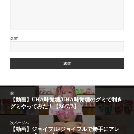
名前
投
前
稿
【動画】UHA味覚糖/UHA味覚糖のグミで利き
前
ナ
グミやってみた！【26/7/3】
の
ビ
投
ゲ
稿:
次ページへ
ー
【動画】ジョイフル/ジョイフルで勝手にアレ
次
シ