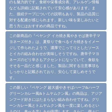
のも魅力的です。食材や栄養成分表、アレルゲン情報
なども詳細に記載されていて安心感があります。ま
た、接続テープについての説明もあり、製品の品質に
対する配慮が感じられます。新しい味を楽しみたいと
思う方にはおすすめの商品ですね。
この新商品の『ペヤング イカ焼き風やきそば唐辛子マ
ヨネーズ付き』は、夏祭りで食べるイカ焼きをイメー
ジして作られたようで、濃厚でこってりとしたソース
とイカの組み合わせが美味しそうですね。唐辛子マヨ
ネーズのピリ辛さもアクセントになっていて、食欲を
そそる一品だと感じました。製品に関する注意事項も
しっかりと記載されており、安心して楽しめそうで
す。
この新しい『ペヤング 超大盛やきそばハーフ&ハーフ
グリーンカレー風&トムヤムクン風』の商品は、アジア
ンフード好きにはたまらない組み合わせですね。グリ
ーンカレー風とトムヤムクン風を一度に楽しめるとい
うのは、食べる楽しみが倍増します。さらに、個々に