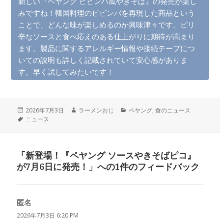
新しい『ペヤング ビビンバ風やきそば』の発売が楽し
みですね！韓国料理のビビンバを再現した商品という
ことで、どんな味が楽しめるのか興味津々です。ピリ
辛なソースと食べ応えのある仕上がりに期待が高まり
ます。製品に関するアレルギー情報や接続テープにつ
いての説明も詳しく記載されていて安心感がありま
す。早く試してみたいです！
投
作
カ
2026年7月3日
ラーメンおじ
ペヤング
,
食のニュース
稿
タ
成
テ
ニュース
日:
グ
者
ゴ
リ
ー
「新登場！『ペヤング ソースやきそばピコ』
が7月6日に発売！」への1件のフィードバック
匿名
よ
り:
2026年7月3日 6:20 PM