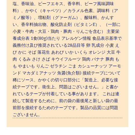
塩、香味油、ビーフエキス、香辛料、ビーフ風味調味
料）、かやく（キャベツ）／カラメル色素、調味料（ア
ミノ酸等）、増粘剤（グァーガム）、酸味料、かんす
い、香辛料抽出物、酸化防止剤（ビタミンE）、（一部に
小麦・牛肉・大豆・鶏肉・豚肉・りんごを含む） 主要栄
養成分表 1食(80g)当たり アレルゲン情報 食品表示基準で
義務付け及び推奨されている28品目等 卵 乳成分 小麦 え
び かに そば 落花生 あわび いか いくら オレンジ 大豆 牛
肉 くるみ さけ さば キウイフルーツ 鶏肉 バナナ 豚肉 も
も やまいも りんご ゼラチン ごま カシューナッツ アーモ
ンド マカダミアナッツ 魚醤(魚介類) 接続テープについて
稀にソース、かやくの切り口部分に「製造上、必要な接
続テープです。衛生上、問題はございません。」と書か
れているテープが付着している事があります。 これは連
続して製造するために、前の袋の最後尾と新しい袋の最
前部を接続するためのテープです。製品の品質には問題
ございません。