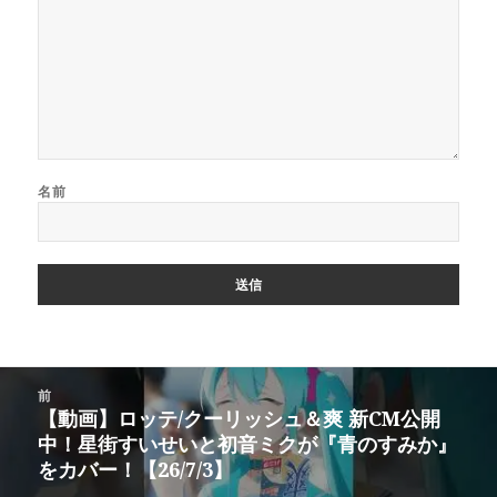
名前
投
前
稿
【動画】ロッテ/クーリッシュ＆爽 新CM公開
前
ナ
中！星街すいせいと初音ミクが『青のすみか』
の
ビ
をカバー！【26/7/3】
投
ゲ