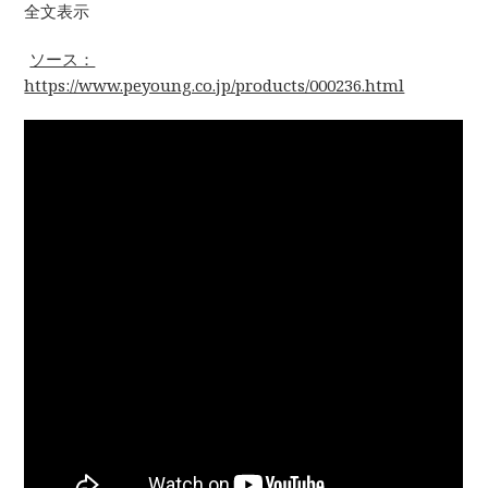
全文表示
ソース：
https://www.peyoung.co.jp/products/000236.html