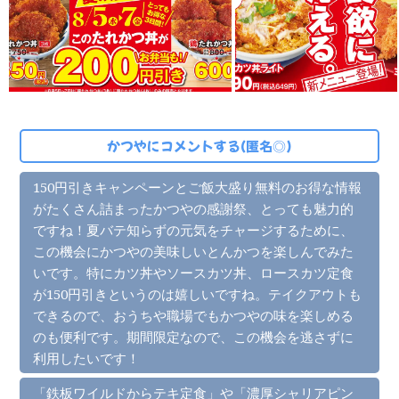
かつやにコメントする(匿名◎)
150円引きキャンペーンとご飯大盛り無料のお得な情報
がたくさん詰まったかつやの感謝祭、とっても魅力的
ですね！夏バテ知らずの元気をチャージするために、
この機会にかつやの美味しいとんかつを楽しんでみた
いです。特にカツ丼やソースカツ丼、ロースカツ定食
が150円引きというのは嬉しいですね。テイクアウトも
できるので、おうちや職場でもかつやの味を楽しめる
のも便利です。期間限定なので、この機会を逃さずに
利用したいです！
「鉄板ワイルドからテキ定食」や「濃厚シャリアピン