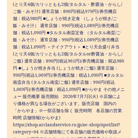
(とり天4個/カリッともも2個/タルタル・酢醤油・からし/
ご飯・みそ汁) 通常店舗：890円(税込979円)/券売機店
舗：税込980円 ■しょうが焼き定食 （しょうが焼き/ご
飯・みそ汁） 通常店舗：990円(税込1,089円)/券売機店
舗：税込1,090円 ■タルタル南蛮定食 （タルタル南蛮/ご
飯・みそ汁） 通常店舗：990円(税込1,089円)/券売機店
舗：税込1,090円 ＜テイクアウト＞ ■とり天合盛り弁当
(とり天4個/カリッともも2個/タルタルor酢醤油・からし/
ご飯) 通常店舗：890円(税込961円)/券売機店舗：税込980
円 ■しょうが焼き弁当 (しょうが焼き/ご飯) 通常店舗：
990円(税込1,069円)/券売機店舗：税込1,090円 ■タルタル
南蛮弁当 (タルタル南蛮/ご飯) 通常店舗：990円(税込
1,069円)/券売機店舗：税込1,090円 ■からやま その他メニ
ュー 販売概要 販売開始 2026年7⽉7⽇(火) ※店舗によ
り価格が異なる場合がございます。販売店舗 国内の
「からやま」※⼀部店舗を除く 販売時間 各店舗の営業
時間 店舗情報(からやま)
https://shop.arclandservice.co.jp/ae-shop/spot/list?
category=04 ※店舗情報にて各店舗の販売価格や取扱メ