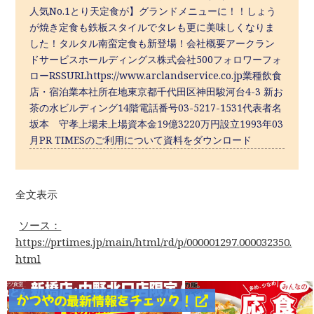
人気No.1とり天定食が】グランドメニューに！！しょう
が焼き定食も鉄板スタイルでタレも更に美味しくなりま
した！タルタル南蛮定食も新登場！会社概要アークラン
ドサービスホールディングス株式会社500フォロワーフォ
ローRSSURLhttps://www.arclandservice.co.jp業種飲食
店・宿泊業本社所在地東京都千代田区神田駿河台4-3 新お
茶の水ビルディング14階電話番号03-5217-1531代表者名
坂本 守孝上場未上場資本金19億3220万円設立1993年03
月PR TIMESのご利用について資料をダウンロード
全文表示
ソース：
https://prtimes.jp/main/html/rd/p/000001297.000032350.
html
かつやの最新情報をチェック！