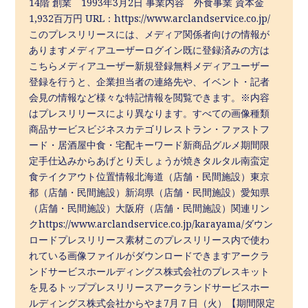
14階 創業 1993年3月2日 事業内容 外食事業 資本金
1,932百万円 URL：https://www.arclandservice.co.jp/
このプレスリリースには、メディア関係者向けの情報が
ありますメディアユーザーログイン既に登録済みの方は
こちらメディアユーザー新規登録無料メディアユーザー
登録を行うと、企業担当者の連絡先や、イベント・記者
会見の情報など様々な特記情報を閲覧できます。※内容
はプレスリリースにより異なります。すべての画像種類
商品サービスビジネスカテゴリレストラン・ファストフ
ード・居酒屋中食・宅配キーワード新商品グルメ期間限
定手仕込みからあげとり天しょうが焼きタルタル南蛮定
食テイクアウト位置情報北海道（店舗・民間施設）東京
都（店舗・民間施設）新潟県（店舗・民間施設）愛知県
（店舗・民間施設）大阪府（店舗・民間施設）関連リン
クhttps://www.arclandservice.co.jp/karayama/ダウン
ロードプレスリリース素材このプレスリリース内で使わ
れている画像ファイルがダウンロードできますアークラ
ンドサービスホールディングス株式会社のプレスキット
を見るトッププレスリリースアークランドサービスホー
ルディングス株式会社からやま7月７日（火）【期間限定