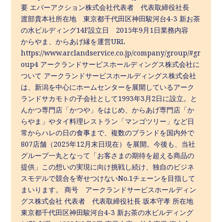
要 エバーアクション株式会社代表者 代表取締役社長
渡部貴本社所在地 東京都千代田区神田駿河台4-3 新お茶
の水ビルディング14F設立日 2015年9月1日業務内容
からやま、からあげ縁を運営URL
https://www.arclandservice.co.jp/company/group/#gr
oup4 アークランドサービスホールディングス株式会社に
ついて アークランドサービスホールディングス株式会社
は、新潟を中心にホームセンターを展開しているアーク
ランドサカモトの子会社として1993年3月2日に設立。と
んかつ専門店「かつや」をはじめ、からあげ専門店「か
らやま」やタイ料理レストラン「マンゴツリー」など日
常からハレの日の食事まで、複数のブランドを国内外で
807店舗（2025年12月末日現在）を展開。今後も、当社
グループ一丸となって「お客さまの期待を超える商品の
提供」この想いの実現に向け挑戦し続け、独自のビジネ
スモデルで競合を寄せつけないNo.1チェーンを目指して
まいります。 商号 アークランドサービスホールディン
グス株式会社 代表者 代表取締役社長 坂本守孝 所在地
東京都千代田区神田駿河台4-3 新お茶の水ビルディング