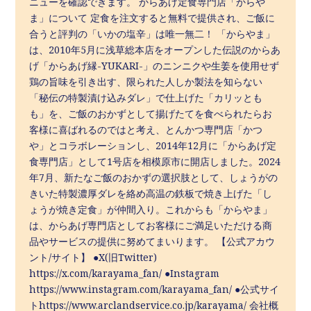
ニューを確認できます。 からあげ定食専門店「からや
ま」について 定食を注文すると無料で提供され、ご飯に
合うと評判の「いかの塩辛」は唯一無二！ ​「からやま」
は、2010年5月に浅草総本店をオープンした伝説のからあ
げ「からあげ縁-YUKARI-」のニンニクや生姜を使用せず
鶏の旨味を引き出す、限られた人しか製法を知らない
「秘伝の特製漬け込みダレ」で仕上げた「カリッとも
も」を、ご飯のおかずとして揚げたてを食べられたらお
客様に喜ばれるのではと考え、とんかつ専門店「かつ
や」とコラボレーションし、2014年12⽉に「からあげ定
食専門店」として1号店を相模原市に開店しました。2024
年7月、新たなご飯のおかずの選択肢として、しょうがの
きいた特製濃厚ダレを絡め高温の鉄板で焼き上げた「し
ょうが焼き定食」が仲間入り。これからも「からやま」
は、からあげ専門店としてお客様にご満足いただける商
品やサービスの提供に努めてまいります。 【公式アカウ
ント/サイト】 ●X(旧Twitter)
https://x.com/karayama_fan/ ●Instagram
https://www.instagram.com/karayama_fan/ ●公式サイ
トhttps://www.arclandservice.co.jp/karayama/ 会社概