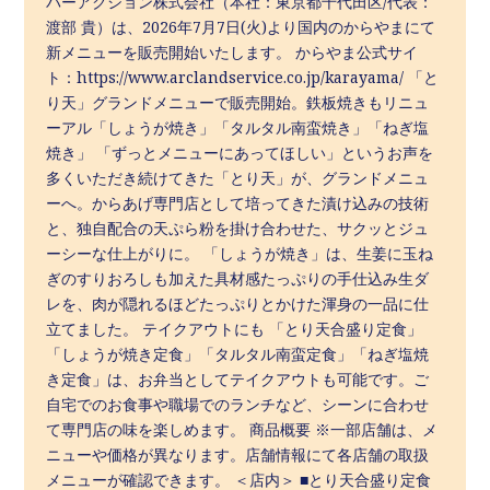
バーアクション株式会社（本社：東京都千代⽥区/代表：
渡部 貴）は、2026年7⽉7⽇(火)より国内のからやまにて
新メニューを販売開始いたします。 からやま公式サイ
ト：https://www.arclandservice.co.jp/karayama/ 「と
り天」グランドメニューで販売開始。鉄板焼きもリニュ
ーアル「しょうが焼き」「タルタル南蛮焼き」「ねぎ塩
焼き」 「ずっとメニューにあってほしい」というお声を
多くいただき続けてきた「とり天」が、グランドメニュ
ーへ。からあげ専門店として培ってきた漬け込みの技術
と、独自配合の天ぷら粉を掛け合わせた、サクッとジュ
ーシーな仕上がりに。 「しょうが焼き」は、生姜に玉ね
ぎのすりおろしも加えた具材感たっぷりの手仕込み生ダ
レを、肉が隠れるほどたっぷりとかけた渾身の一品に仕
立てました。 テイクアウトにも 「とり天合盛り定食」
「しょうが焼き定食」「タルタル南蛮定食」「ねぎ塩焼
き定食」は、お弁当としてテイクアウトも可能です。ご
自宅でのお食事や職場でのランチなど、シーンに合わせ
て専門店の味を楽しめます。 商品概要 ※⼀部店舗は、メ
ニューや価格が異なります。店舗情報にて各店舗の取扱
メニューが確認できます。 ＜店内＞ ■とり天合盛り定食