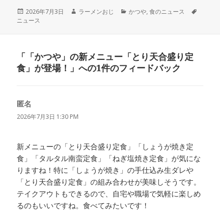
投
作
カ
タ
2026年7月3日
ラーメンおじ
かつや
,
食のニュース
稿
成
テ
グ
ニュース
日:
者
ゴ
リ
ー
「「かつや」の新メニュー「とり天合盛り定
食」が登場！」への1件のフィードバック
匿名
よ
り:
2026年7月3日 1:30 PM
新メニューの「とり天合盛り定食」「しょうが焼き定
食」「タルタル南蛮定食」「ねぎ塩焼き定食」が気にな
りますね！特に「しょうが焼き」の手仕込み生ダレや
「とり天合盛り定食」の組み合わせが美味しそうです。
テイクアウトもできるので、自宅や職場で気軽に楽しめ
るのもいいですね。食べてみたいです！