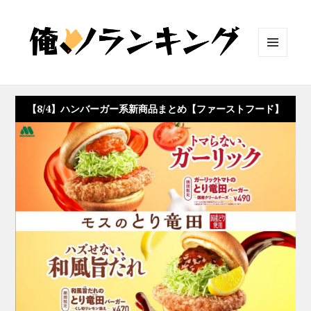
メニュ
ーとウ
ィジェ
ット
【8/4】ハンバーガー系新商品まとめ【ファーストフード】