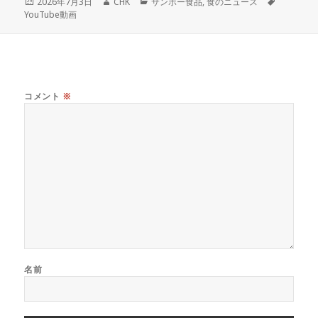
投
作
カ
タ
2026年7月3日
CHK
サンポー食品
,
食のニュース
稿
成
テ
グ
YouTube動画
日:
者
ゴ
リ
ー
コメント
※
名前