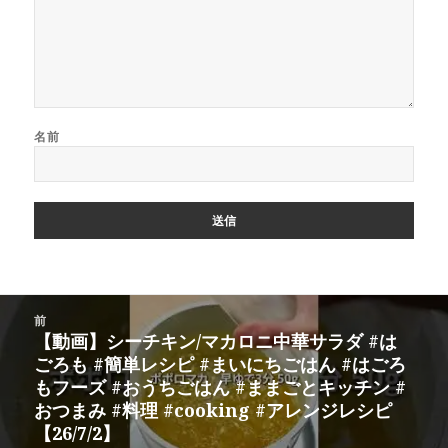
名前
投
前
稿
【動画】シーチキン/マカロニ中華サラダ #は
前
ナ
ごろも #簡単レシピ #まいにちごはん #はごろ
の
ビ
もフーズ #おうちごはん #ままごとキッチン #
投
ゲ
おつまみ #料理 #cooking #アレンジレシピ
稿:
ー
【26/7/2】