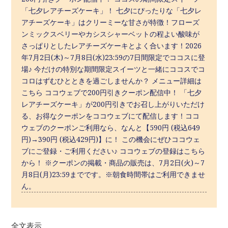
「七夕レアチーズケーキ」！ 七夕にぴったりな「七夕レ
アチーズケーキ」はクリーミーな甘さが特徴！フローズ
ンミックスベリーやカシスシャーベットの程よい酸味が
さっぱりとしたレアチーズケーキとよく合います！2026
年7月2日(木)～7月8日(水)23:59の7日間限定でココスに登
場♪ 今だけの特別な期間限定スイーツと一緒にココスでコ
コロはずむひとときを過ごしませんか？ メニュー詳細は
こちら ココウェブで200円引きクーポン配信中！ 「七夕
レアチーズケーキ」が200円引きでお召し上がりいただけ
る、お得なクーポンをココウェブにて配信します！ココ
ウェブのクーポンご利用なら、なんと【590円 (税込649
円)→390円 (税込429円)】に！ この機会にぜひココウェ
ブにご登録・ご利用ください♪ ココウェブの登録はこちら
から！ ※クーポンの掲載・商品の販売は、7月2日(火)～7
月8日(月)23:59までです。※朝食時間帯はご利用できませ
ん。
全文表示