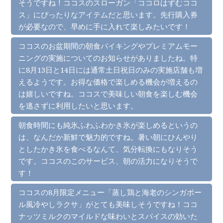
そうですね！ココスのスローガン「ココロはずむココ
ス」にぴったりなアイテムだと思います。先行購入券
が必要なので、早めに手に入れて楽しみたいです！
ココスのお盆期間の朝食バイキングやプレミアムモー
ニングの実施についてのお知らせがありましたね。特
に8月13日と14日には通常土日祝日のみの実施店舗も増
えるようです。お得な価格で楽しめる機会が増えるの
は嬉しいですね。ココスで美味しい朝食を楽しむ機会
を逃さずに利用したいと思います。
朝食時間にも純氷ふわふわかき氷が楽しめるというの
は、なんだか新鮮で魅力的ですね。暑い朝にひんやり
としたかき氷を食べるなんて、気分転換にもなりそう
です。ココスのこのサービス、朝の活力になりそうで
す！
ココスの8月限定メニュー「蒸し鶏と海老のシンガポー
ル風冷やしラクサ」がとても美味しそうですね！ココ
ナッツミルクのマイルドな味わいとスパイスの効いた