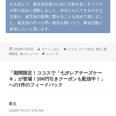
せを読んで、被災地支援のために行動を起こすココス
の取り組みに感動しました。自分たちにできる小さな
支援が、被災地の復興に繋がることを改めて感じまし
た。被災地の方々の早い復旧を願いつつ、募金活動に
参加したいと思います。
投
作
カ
2026年7月3日
ラーメンおじ
ココス
,
チーズ好き
,
割引
,
期
稿
成
タ
テ
間限定
,
食のニュース
ニュース
日:
者
グ
ゴ
リ
ー
「期間限定！ココスで「七夕レアチーズケー
キ」が登場！200円引きクーポンも配信中！」
への1件のフィードバック
匿名
よ
り:
2026年7月3日 12:50 AM