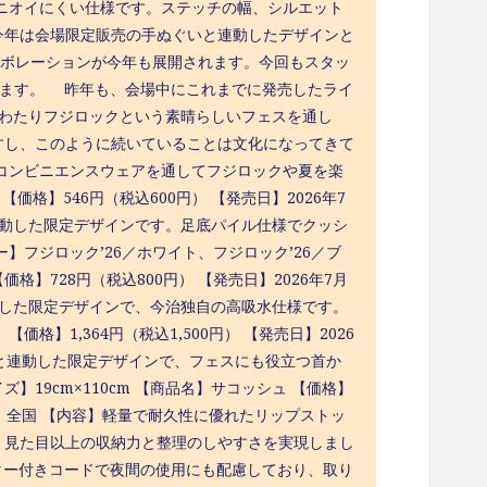
りニオイにくい仕様です。ステッチの幅、シルエット
今年は会場限定販売の手ぬぐいと連動したデザインと
ラボレーションが今年も展開されます。今回もスタッ
ります。 昨年も、会場中にこれまでに発売したライ
にわたりフジロックという素晴らしいフェスを通し
すし、このように続いていることは文化になってきて
コンビニエンスウェアを通してフジロックや夏を楽
格】546円（税込600円） 【発売日】2026年7
と連動した限定デザインです。足底パイル仕様でクッシ
フジロック’26／ホワイト、フジロック’26／ブ
【価格】728円（税込800円） 【発売日】2026年7月
連動した限定デザインで、今治独自の高吸水仕様です。
】1,364円（税込1,500円） 【発売日】2026
ーと連動した限定デザインで、フェスにも役立つ首か
】19cm×110cm 【商品名】サコッシュ 【価格】
売地域】全国 【内容】軽量で耐久性に優れたリップストッ
、見た目以上の収納力と整理のしやすさを実現しまし
クター付きコードで夜間の使用にも配慮しており、取り