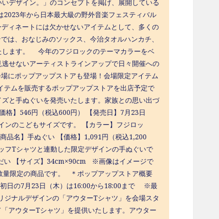
いいデザイン。」のコンセプトを掲げ、展開している
2023年から日本最大級の野外音楽フェスティバル
ックコーディネートには欠かせないアイテムとして、多くの
ンでは、おなじみのソックス、今治タオルハンカチ、
たします。 今年のフジロックのテーマカラーをベ
見逃せないアーティストラインアップで日々開催への
会場にポップアップストアも登場！会場限定アイテム
イテムを販売するポップアップストアを出店予定で
イズと手ぬぐいを発売いたします。家族との思い出づ
】546円（税込600円） 【発売日】7月23日
ザインのこどもサイズです。 【カラー】フジロッ
【商品名】手ぬぐい 【価格】1,091円（税込1,200
スタッフTシャツと連動した限定デザインの手ぬぐいで
 【サイズ】34cm×90cm ※画像はイメージで
※すべて数量限定の商品です。 ＊ポップアップストア概要
初日の7月23日（木）は16:00から18:00まで ※最
もオリジナルデザインの「アウターTシャツ」を会場スタ
て「アウターTシャツ」を提供いたします。アウター