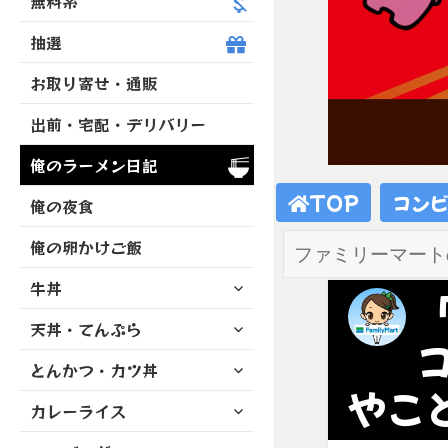
無料系
抽選
お取り寄せ・通販
出前・宅配・デリバリー
俺のラーメン日記
TOP
コン
俺の夜食
俺の卵かけご飯
サ
牛丼
「
ブ
サ
天丼・てんぷら
メ
ブ
ニ
サ
とんかつ・カツ丼
メ
ュ
ブ
やこ
ニ
ー
サ
カレーライス
メ
ュ
を
ブ
ニ
ー
展
サ