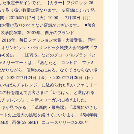
した限定デザインです。 【カラー】フジロック’26
によって取り扱い数量は異なります。 ※店舗によって発
26年7月7日（火）10:00 ～ 7月20日（月）
一部地域ではお受け取りのできない店舗がございます。 ■落合
装学院卒業。 2007年、自身のブランド
。 2016年、毎日ファッション大賞・大賞受賞。 同年
オオリンピック・パラリンピック競技大会閉会式「フ
Cola」、「LEVI’S」などのグローバルブランドと
ァミリーマートは、「あなたと、コンビに、ファミ
ながりながら、便利の先にある、なくてはならない場
日程：2026年7月24日（金）～2026年7月26日（日）
.com/ ■「いちばんチャレンジ」に込められた思い ファミリー
ンビニの枠を超えてお客さまに「いちばん」と選ばれる
ばんチャレンジ』」を新スローガンに掲げました。
テキが見つかる」「革新的・最先端」「環境にやさし
ート史上最大の挑戦を続けてまいります。 45周年特
 PDF(1.4MB) 画像(59.5MB) ニュースリリース2026年