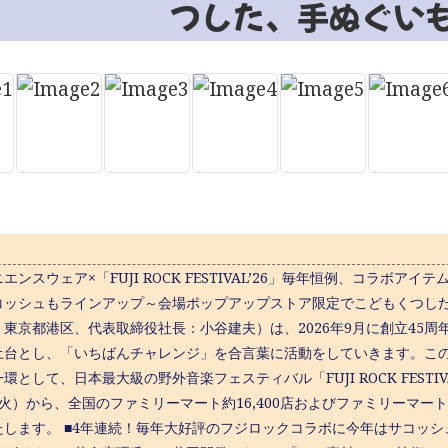
つした、手ぬぐい
エンスウェア×「FUJI ROCK FESTIVAL’26」毎年恒例、コラボ
コッシュもラインアップ～会場ポップアップストア限定でこどもくつし
：東京都港区、代表取締役社長：小谷建夫）は、2026年9月に創立45
土台とし、「いちばんチャレンジ」を合言葉に活動をしていきます。こ
環として、日本最大級の野外音楽フェスティバル「FUJI ROCK FESTIV
（火）から、全国のファミリーマート約16,400店およびファミリーマー
たします。 ■4年連続！毎年大好評のフジロックコラボに今年はサコッ