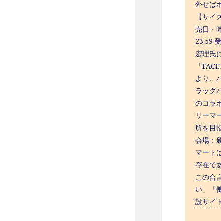
外せばポ
【サイズ
売日・時
23:5
宏理氏に
「FAC
より、
ラッグハ
のコラ
リーマ
所を目指
会場：新
マート
存在で
この合
い」「
設サイト：h