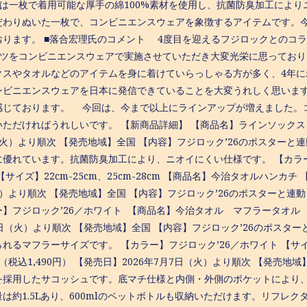
ツは一枚で着用可能な厚手の綿100%素材を使用し、抗菌防臭加工によ
だわりぬいた一枚で、コンビニエンスウェアを象徴するアイテムです。
おります。 ■落合宏理氏のコメント 4度目を迎えるフジロックとのコ
ャツをコンビニエンスウェアで実施させていただき大変光栄に思ってお
クスやタオルなどのアイテムを身に着けていらっしゃる方が多く、4年
ンビニエンスウェアを日本に発信できていることを大変うれしく思いま
感じております。 今回は、今まで以上にラインアップが増えました。
ただければうれしいです。 【新商品詳細】 【商品名】ラインソックス 【価
（火）より順次 【発売地域】全国 【内容】フジロック’26のポスター
に優れています。抗菌防臭加工により、ニオイにくい仕様です。 【カラー】
【サイズ】22cm-25cm、25cm-28cm 【商品名】今治タオルハンカチ 
火）より順次 【発売地域】全国 【内容】フジロック’26のポスターと
】フジロック’26／ホワイト 【商品名】今治タオル マフラータオル 【価格
7日（火）より順次 【発売地域】全国 【内容】フジロック’26のポスタ
れるマフラーサイズです。 【カラー】フジロック’26／ホワイト 【サイズ
5円（税込1,490円） 【発売日】2026年7月7日（火）より順次 【発
を採用したサコッシュです。底マチ仕様と内側・外側のポケットにより
量は約1.5Lあり、600mlのペットボトルも収納いただけます。リフレ