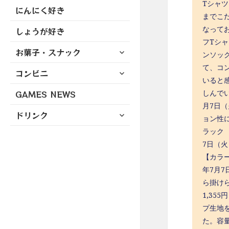
Tシャ
にんにく好き
までこ
なって
しょうが好き
フTシ
サ
お菓子・スナック
ンソッ
ブ
て、コ
サ
コンビニ
メ
いると
ブ
ニ
しんでい
GAMES NEWS
メ
ュ
ニ
月7日
ー
サ
ドリンク
ュ
ョン性
を
ブ
ー
展
ラック 
メ
を
開
7日（
ニ
展
【カラー
ュ
開
年7月
ー
を
ら掛けら
展
1,35
開
プ生地
た。容