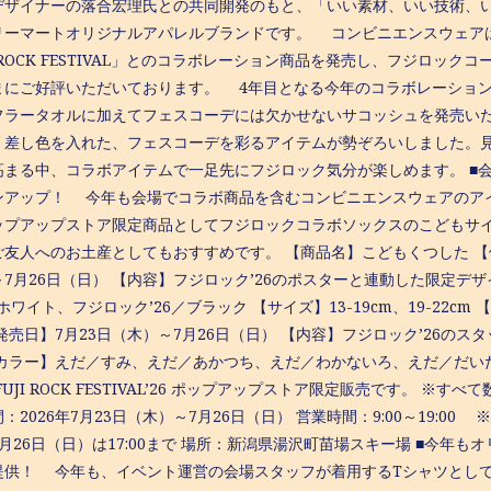
デザイナーの落合宏理氏との共同開発のもと、「いい素材、いい技術、
リーマートオリジナルアパレルブランドです。 コンビニエンスウェアは
I ROCK FESTIVAL」とのコラボレーション商品を発売し、フジロ
まにご好評いただいております。 4年目となる今年のコラボレーショ
フラータオルに加えてフェスコーデには欠かせないサコッシュを発売い
、差し色を入れた、フェスコーデを彩るアイテムが勢ぞろいしました。
高まる中、コラボアイテムで一足先にフジロック気分が楽しめます。 ■
ンアップ！ 今年も会場でコラボ商品を含むコンビニエンスウェアのア
ップアップストア限定商品としてフジロックコラボソックスのこどもサ
友人へのお土産としてもおすすめです。 【商品名】こどもくつした 【価格
7月26日（日） 【内容】フジロック’26のポスターと連動した限定デ
／ホワイト、フジロック’26／ブラック 【サイズ】13-19cm、19-22cm 
発売日】7月23日（木）～7月26日（日） 【内容】フジロック’26の
カラー】えだ／すみ、えだ／あかつち、えだ／わかないろ、えだ／だいだい
FUJI ROCK FESTIVAL’26 ポップアップストア限定販売です。 
：2026年7月23日（木）～7月26日（日） 営業時間：9:00～19:00 ※
月26日（日）は17:00まで 場所：新潟県湯沢町苗場スキー場 ■今年
提供！ 今年も、イベント運営の会場スタッフが着用するTシャツとし