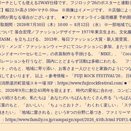
ーチとしても使える2WAY仕様です。フジロック’26のポスターと連動
】幅22.5×高さ190×マチ0-50㎜ ※画像はイメージです。 ※店舗
間が異なる場合がございます。 ■ファミマオンライン販売概要 予約期間：20
9 受取期間：2026年7月30日（木）10:00 ～ 8月12日 （水） ※
ついて 落合宏理／ファッションデザイナー 1977年東京生まれ。文化服
ETASM」を立ち上げる。 2013年、毎日ファッション大賞・新人賞受賞
パリ・メンズ・ファッションウィークにてコレクションに参加。またリ
ンドオーバーセレモニー」の衣装制作を手掛ける。 「NIKE」、「Coca-
ボレーションを行うなど、国内にとどまらず活動は多岐にわたる。 フ
ート」のもと、地域に寄り添い、お客さま一人ひとりと家族のようにつ
してまいります。 以上 ＜参考情報＞ 「FUJI ROCK FESTIVAL’26」 
潟県湯沢町苗場スキー場 HP：https://www.fujirockfestival
は、2026年9月に創立45周年を迎えます。 時代の変化に合わせ、コ
あり続けるため、私たちは「あなたのいちばんをたくさん作る『いち
言葉のもと、「おいしい」「ちょっとおトク」「わくわく楽しい」「ス
働きたい」「地域に愛される」という8つの分野に基づき、ファミリーマ
ttps://www.family.co.jp/campaign/spot/2026_45th.html