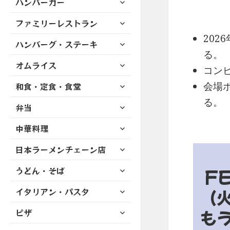
ハンバーガー
メ
ュ
を
開
ブ
ニ
ー
展
サ
ファミリーレストラン
メ
ュ
を
開
ブ
ニ
ー
202
展
サ
ハンバーグ・ステーキ
メ
ュ
を
開
ブ
る。
ニ
ー
展
サ
オムライス
メ
ュ
コン
を
開
ブ
ニ
ー
展
サ
会場
和食・定食・食堂
メ
ュ
を
開
ブ
ニ
ー
る。
展
サ
弁当
メ
ュ
を
開
ブ
ニ
ー
展
サ
中華料理
メ
ュ
を
開
ブ
ニ
ー
展
サ
日本ラーメンチェーン店
メ
ュ
を
開
ブ
ニ
ー
展
サ
うどん・そば
メ
F
ュ
を
開
ブ
ニ
ー
展
サ
（
イタリアン・パスタ
メ
ュ
を
開
ブ
ニ
ー
展
サ
も
ピザ
メ
ュ
を
開
ブ
ニ
ー
展