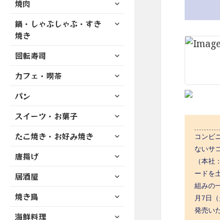
サ
焼肉
メ
ュ
を
開
ブ
ニ
ー
展
サ
鍋・しゃぶしゃぶ・すき
メ
ュ
を
開
ブ
ニ
焼き
ー
展
メ
ュ
を
開
サ
ニ
回転寿司
ー
展
ブ
ュ
を
開
サ
カフェ・喫茶
メ
ー
展
ブ
ニ
を
開
サ
パン
メ
ュ
展
ブ
ニ
ー
開
サ
スイーツ・お菓子
メ
ュ
を
ブ
ニ
ー
展
サ
たこ焼き・お好み焼き
メ
コンビニ
ュ
を
開
ブ
ニ
ないサ
ー
展
サ
唐揚げ
メ
ュ
を
（本社
開
ブ
ニ
ー
展
サ
ードを
居酒屋
メ
ュ
を
開
ブ
組みの一
ニ
ー
展
サ
焼き鳥
メ
月7日
ュ
を
開
ブ
ニ
ー
発売い
展
サ
海鮮料理
メ
ュ