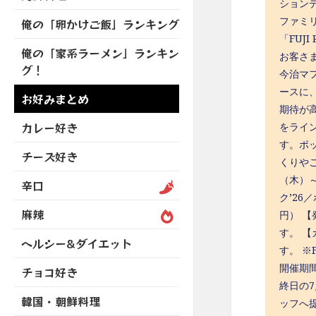
を
ション
開
ブ
ニ
ー
展
ファミ
俺の「卵かけご飯」ランキング
メ
ュ
を
開
「FUJ
ニ
ー
展
俺の「家系ラーメン」ランキン
ュ
お客さ
を
開
グ！
ー
今治マ
展
を
開
ースに
お好みまとめ
展
期待が
開
カレー好き
をライ
す。ポ
チーズ好き
くりやご
（木）～
辛口
ク’26
麻辣
円） 【
す。 【
ヘルシー&ダイエット
す。 ※
開催期間
チョコ好き
終日の7
韓国・朝鮮料理
ッフへ