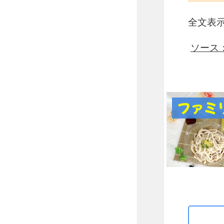
全文表
ソース：ht
ファミ