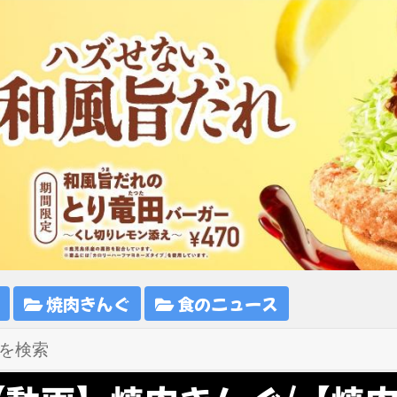
焼肉きんぐ
食のニュース