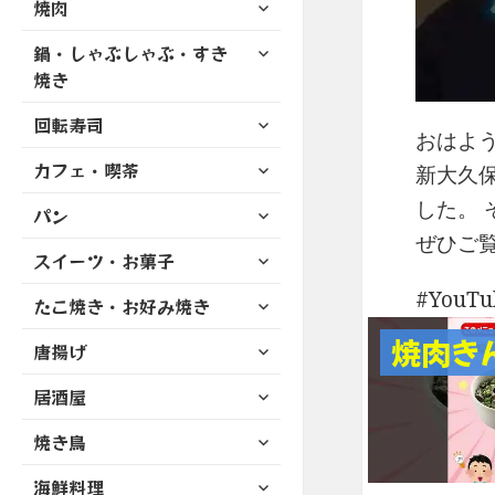
サ
焼肉
メ
ュ
を
開
ブ
ニ
ー
展
サ
鍋・しゃぶしゃぶ・すき
メ
ュ
を
開
ブ
ニ
焼き
ー
展
メ
ュ
を
開
サ
ニ
回転寿司
ー
展
おはよう
ブ
ュ
を
開
サ
カフェ・喫茶
メ
新大久
ー
展
ブ
ニ
を
開
した。
サ
パン
メ
ュ
展
ブ
ニ
ぜひご
ー
開
サ
スイーツ・お菓子
メ
ュ
を
ブ
ニ
ー
展
YouT
サ
たこ焼き・お好み焼き
メ
ュ
を
開
ブ
ニ
ー
展
焼肉き
サ
唐揚げ
メ
ュ
を
開
ブ
ニ
ー
展
サ
居酒屋
メ
ュ
を
開
ブ
ニ
ー
展
サ
焼き鳥
メ
ュ
を
開
ブ
ニ
ー
展
サ
海鮮料理
メ
ュ