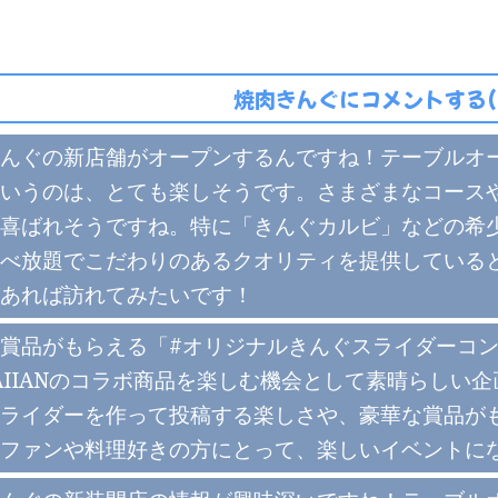
焼肉きんぐにコメントする(
んぐの新店舗がオープンするんですね！テーブルオ
いうのは、とても楽しそうです。さまざまなコース
喜ばれそうですね。特に「きんぐカルビ」などの希
べ放題でこだわりのあるクオリティを提供している
あれば訪れてみたいです！
賞品がもらえる「#オリジナルきんぐスライダーコンテ
AIIANのコラボ商品を楽しむ機会として素晴らしい
ライダーを作って投稿する楽しさや、豪華な賞品が
ファンや料理好きの方にとって、楽しいイベントに