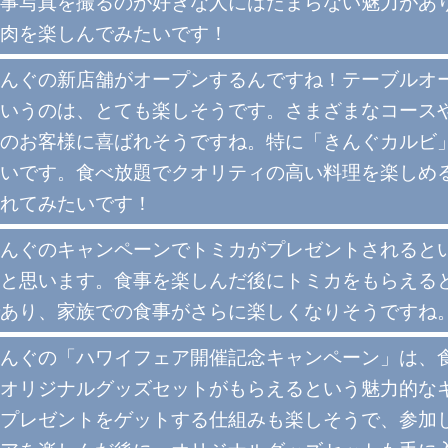
事写真を撮るのが好きな人にはたまらない魅力があ
肉を楽しんでみたいです！
んぐの新店舗がオープンするんですね！テーブルオ
いうのは、とても楽しそうです。さまざまなコース
のお客様に喜ばれそうですね。特に「きんぐカルビ
いです。食べ放題でクオリティの高い料理を楽しめ
れてみたいです！
んぐのキャンペーンでトミカがプレゼントされると
と思います。食事を楽しんだ後にトミカをもらえる
あり、家族での食事がさらに楽しくなりそうですね
んぐの「ハワイフェア開催記念キャンペーン」は、
オリジナルグッズセットがもらえるという魅力的な
プレゼントをゲットする仕組みも楽しそうで、参加