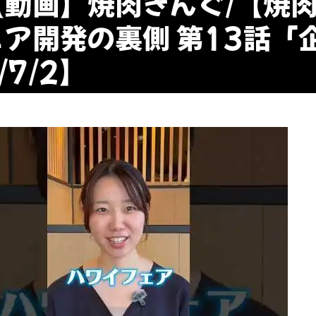
【動画】焼肉きんぐ/【焼
ェア開発の裏側 第13話「
/7/2】