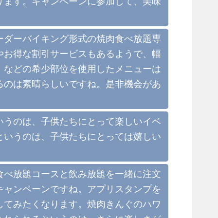
ります。キャンペーンに参加して、美味
ーダーバイキング形式の焼肉食べ放題専
やお得な割引サービスもあるようで、幅
」などの希少部位を使用したメニューは
るのは素晴らしいですね。是非機会があ
いうのは、子供たちにとって楽しいイベ
というのは、子供たちにとっては嬉しい
。
食べ放題コースと飲み放題を一緒に注文
キャンペーンですね。アプリスタンプを
してみたくなります。焼肉きんぐのハワ