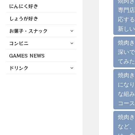
焼肉き
にんにく好き
専門店
しょうが好き
応する
新しい
サ
お菓子・スナック
ブ
サ
焼肉き
コンビニ
メ
ブ
ニ
深いで
GAMES NEWS
メ
ュ
てみた
ニ
ー
サ
ドリンク
ュ
を
ブ
焼肉き
ー
展
メ
を
になり
開
ニ
展
な組み
ュ
開
ー
コース
を
展
焼肉き
開
など、