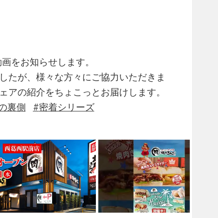
新動画をお知らせします。
ましたが、様々な方々にご協力いただきま
フェアの紹介をちょこっとお届けします。
の裏側
密着シリーズ