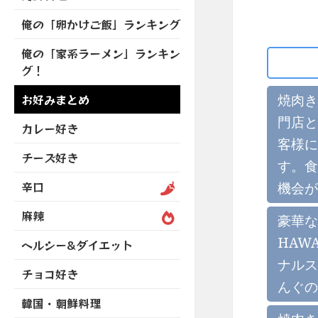
を
開
ブ
ニ
ー
展
俺の「卵かけご飯」ランキング
メ
ュ
を
開
ニ
ー
展
俺の「家系ラーメン」ランキン
ュ
を
開
グ！
ー
展
を
開
お好みまとめ
焼肉き
展
門店と
開
カレー好き
客様に
チーズ好き
す。食
辛口
機会が
麻辣
豪華な
HAW
ヘルシー&ダイエット
ナルス
チョコ好き
んぐの
韓国・朝鮮料理