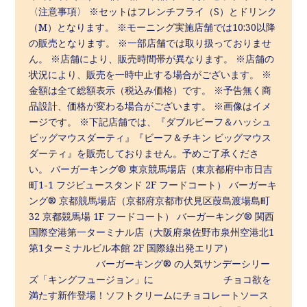
〈注意事項〉 ※セットはフレンチフライ（S）とドリンク
（M）となります。 ※モーニング実施店舗では10:30以降
の販売となります。 ※一部店舗では取り扱っておりませ
ん。 ※店舗により、販売時間帯が異なります。 ※店舗の
状況により、販売を一時中止する場合がございます。 ※
金額は全て総額表示（税込み価格）です。 ※予告無く商
品設計、価格が変わる場合がございます。 ※画像はイメ
ージです。 ※下記店舗では、『ダブルビーフ＆ハッシュ
ビッグマウスダーティ』『ビーフ＆チキン ビッグマウス
ダーティ』を販売しておりません。予めご了承くださ
い。 バーガーキング® 東京競馬場店（東京都府中市日吉
町1-1 フジビュースタンド 2F フードコート） バーガーキ
ング® 京都競馬場店（京都府京都市伏見区葭島渡場島町
32 京都競馬場 1F フードコート） バーガーキング® 関西
国際空港第一ターミナル店（大阪府泉佐野市泉州空港北1
第1ターミナルビル本館 2F 国際線出発エリア）
バーガーキング® の人気サンデーシリー
ズ「キングフュージョン」に チョコ欲を
満たす新作登場！ソフトクリームにチョコレートソース