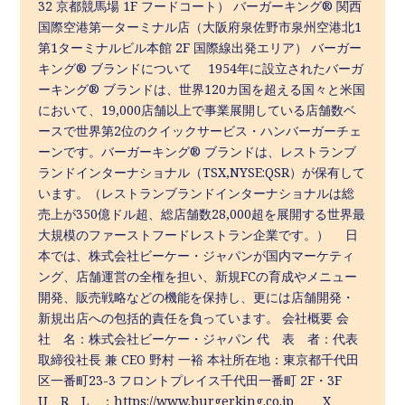
32 京都競馬場 1F フードコート） バーガーキング® 関西
国際空港第一ターミナル店（大阪府泉佐野市泉州空港北1
第1ターミナルビル本館 2F 国際線出発エリア） バーガー
キング® ブランドについて 1954年に設立されたバーガ
ーキング® ブランドは、世界120カ国を超える国々と米国
において、19,000店舗以上で事業展開している店舗数ベ
ースで世界第2位のクイックサービス・ハンバーガーチェ
ーンです。バーガーキング® ブランドは、レストランブ
ランドインターナショナル（TSX,NYSE:QSR）が保有して
います。（レストランブランドインターナショナルは総
売上が350億ドル超、総店舗数28,000超を展開する世界最
大規模のファーストフードレストラン企業です。） 日
本では、株式会社ビーケー・ジャパンが国内マーケティ
ング、店舗運営の全権を担い、新規FCの育成やメニュー
開発、販売戦略などの機能を保持し、更には店舗開発・
新規出店への包括的責任を負っています。 会社概要 会
社 名：株式会社ビーケー・ジャパン 代 表 者：代表
取締役社長 兼 CEO 野村 一裕 本社所在地：東京都千代田
区一番町23-3 フロントプレイス千代田一番町 2F・3F
U R L ：https://www.burgerking.co.jp X