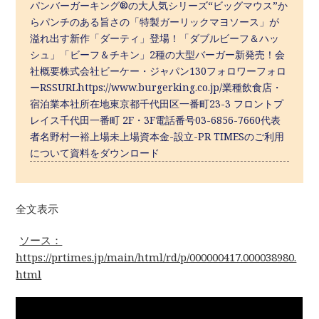
パンバーガーキング®の大人気シリーズ“ビッグマウス”か
らパンチのある旨さの「特製ガーリックマヨソース」が
溢れ出す新作「ダーティ」登場！「ダブルビーフ＆ハッ
シュ」「ビーフ＆チキン」2種の大型バーガー新発売！会
社概要株式会社ビーケー・ジャパン130フォロワーフォロ
ーRSSURLhttps://www.burgerking.co.jp/業種飲食店・
宿泊業本社所在地東京都千代田区一番町23-3 フロントプ
レイス千代田一番町 2F・3F電話番号03-6856-7660代表
者名野村一裕上場未上場資本金-設立-PR TIMESのご利用
について資料をダウンロード
全文表示
ソース：
https://prtimes.jp/main/html/rd/p/000000417.000038980.
html