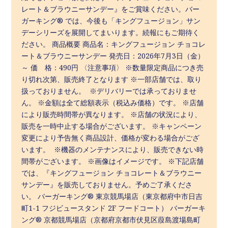
レート＆ブラウニーサンデー』をご賞味ください。バー
ガーキング® では、今後も「キングフュージョン」サン
デーシリーズを展開してまいります。続報にもご期待く
ださい。 商品概要 商品名：キングフュージョン チョコレ
ート＆ブラウニーサンデー 発売日：2026年7月3日（金）
～ 価 格：490円 〈注意事項〉 ※数量限定商品につき売
り切れ次第、販売終了となります ※一部店舗では、取り
扱っておりません。 ※デリバリーでは承っておりませ
ん。 ※金額は全て総額表示（税込み価格）です。 ※店舗
により販売時間帯が異なります。 ※店舗の状況により、
販売を一時中止する場合がございます。 ※キャンペーン
変更により予告無く商品設計、価格が変わる場合がござ
います。 ※機器のメンテナンスにより、販売できない時
間帯がございます。 ※画像はイメージです。 ※下記店舗
では、『キングフュージョン チョコレート＆ブラウニー
サンデー』を販売しておりません。予めご了承くださ
い。 バーガーキング® 東京競馬場店（東京都府中市日吉
町1-1 フジビュースタンド 2F フードコート） バーガーキ
ング® 京都競馬場店（京都府京都市伏見区葭島渡場島町