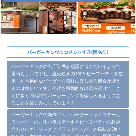
バーガーキングにコメントする(匿名◎)
バーガーキングの出店計画が順調に進んでいるようで
素晴らしいですね。直火焼きの100%ビーフパティを使
用した本格的なバーガーを気軽に楽しめる機会が増え
るのは嬉しいです。今後も積極的な出店を続けて、さ
らに多くの地域でバーガーキングを楽しめるようにな
ることを楽しみにしています！
バーガーキングの新作「ペッパーガーリックステーキ
ワッパー」は、牛バラステーキとビーフパティの組み
合わせにガーリックとブラックペッパーの風味が効い