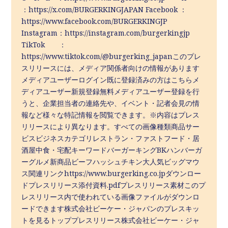
：https://x.com/BURGERKINGJAPAN Facebook ：
https://www.facebook.com/BURGERKINGJP
Instagram：https://instagram.com/burgerkingjp
TikTok ：
https://www.tiktok.com/@burgerking_japanこのプレ
スリリースには、メディア関係者向けの情報があります
メディアユーザーログイン既に登録済みの方はこちらメ
ディアユーザー新規登録無料メディアユーザー登録を行
うと、企業担当者の連絡先や、イベント・記者会見の情
報など様々な特記情報を閲覧できます。※内容はプレス
リリースにより異なります。すべての画像種類商品サー
ビスビジネスカテゴリレストラン・ファストフード・居
酒屋中食・宅配キーワードバーガーキングBKハンバーガ
ーグルメ新商品ビーフハッシュチキン大人気ビッグマウ
ス関連リンクhttps://www.burgerking.co.jpダウンロー
ドプレスリリース添付資料.pdfプレスリリース素材このプ
レスリリース内で使われている画像ファイルがダウンロ
ードできます株式会社ビーケー・ジャパンのプレスキッ
トを見るトッププレスリリース株式会社ビーケー・ジャ