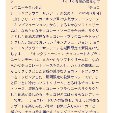
と サクサク食感の濃厚なブ
ラウニーを合わせた 『チョコ
レート＆ブラウニーサンデー』新発売！ 2026年7月3日
（金）より、バーガーキング® の人気サンデーシリーズ
「キングフュージョン」から、まろやかなソフトクリー
ムに、なめらかなチョコレートソースを合わせ、サクサ
クとした食感の濃厚なチョコレートブラウニーをトッピ
ングした、混ぜておいしい『キングフュージョン チョコ
レート＆ブラウニーサンデー』を期間限定で新発売いた
します。 『キングフュージョン チョコレート＆ブラウ
ニーサンデー』は、まろやかなソフトクリームに、なめ
らかなチョコレートソースを合わせ、カカオの風味が広
がるサクサクとした食感の濃厚なチョコレートブラウニ
ーをトッピングした、期間限定の贅沢サンデーです。ひ
と口ごとに冷たいソフトクリーム、とろけるチョコレー
トソース、濃厚なチョコレートブラウニーのサクサクと
した食感が楽しめる、チョコ好きにはたまらないデザー
トです。 チョコレート好きの皆様も、ちょっと特別な
デザートを楽しみたい時や、お気に入りのバーガーと一
緒でも、チョコ欲を満たす『キングフュージョン チョコ