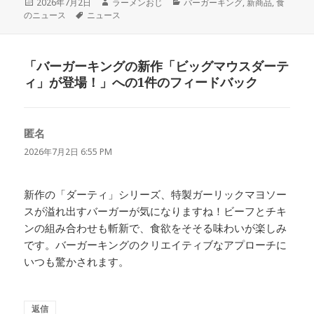
投
作
カ
2026年7月2日
ラーメンおじ
バーガーキング
,
新商品
,
食
稿
タ
成
テ
のニュース
ニュース
日:
グ
者
ゴ
リ
ー
「バーガーキングの新作「ビッグマウスダーテ
ィ」が登場！」への1件のフィードバック
匿名
よ
り:
2026年7月2日 6:55 PM
新作の「ダーティ」シリーズ、特製ガーリックマヨソー
スが溢れ出すバーガーが気になりますね！ビーフとチキ
ンの組み合わせも斬新で、食欲をそそる味わいが楽しみ
です。バーガーキングのクリエイティブなアプローチに
いつも驚かされます。
返信