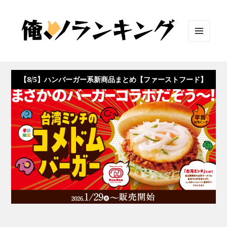
メニュ
ーとウ
ィジェ
ット
【8/5】ハンバーガー系新商品まとめ【ファーストフード】