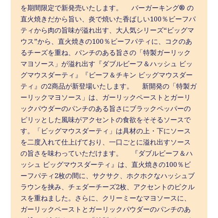
を期間限定で新発売いたします。 バーガーキング® の
直火焼きだから旨い、炎で焼いた香ばしい100％ビーフパ
ティから肉の旨味が溢れ出す、大人気シリーズ“ビッグマ
ウス”から、直火焼きの100％ビーフパティに、コクのあ
るチーズを重ね、パンチのある旨さの「特製ガーリック
マヨソース」が溢れ出す『ダブルビーフ＆ハッシュ ビッ
グマウスダーティ』『ビーフ＆チキン ビッグマウスダー
ティ』の2商品が新登場いたします。 新開発の「特製ガ
ーリックマヨソース」は、ガーリックペーストとガーリ
ックパウダーのパンチのある旨さにブラックペッパーの
ピリッとした風味がアクセントの食欲をそそるソースで
す。「ビッグマウスダーティ」は具材の上・下にソース
を二度入れて仕上げており、一口ごとに溢れ出すソース
の旨さを味わっていただけます。 『ダブルビーフ＆ハ
ッシュ ビッグマウスダーティ』は、直火焼きの100％ビ
ーフパティ2枚の間に、サクサク、ホクホクなハッシュブ
ラウンを挟み、チェダーチーズ2枚、アクセントのピクル
スを重ねました。さらに、クリーミーなマヨソースに、
ガーリックペーストとガーリックパウダーのパンチのあ