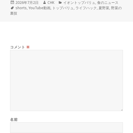
投
作
カ
2026年7月2日
CHK
イオントップバリュ
,
食のニュース
稿
タ
成
テ
shorts
,
YouTube動画
,
トップバリュ
,
ライフハック
,
夏野菜
,
野菜の
日:
グ
者
ゴ
裏技
リ
ー
コメント
※
名前