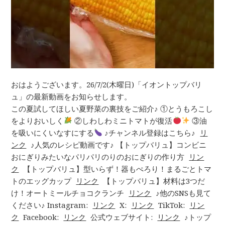
おはようございます。26/7/2(木曜日)「イオントップバリ
ュ」の最新動画をお知らせします。
この夏試してほしい夏野菜の裏技をご紹介♪ ①とうもろこし
をよりおいしく
②しわしわミニトマトが復活
③油
を吸いにくいなすにする
♪チャンネル登録はこちら♪
リ
ンク
♪人気のレシピ動画です♪ 【トップバリュ】コンビニ
おにぎりみたいなパリパリのりのおにぎりの作り方
リン
ク
【トップバリュ】型いらず！器もぺろり！まるごとトマ
トのエッグカップ
リンク
【トップバリュ】材料は3つだ
け！オートミールチョコクランチ
リンク
♪他のSNSも見て
ください♪ Instagram:
リンク
X:
リンク
TikTok:
リン
ク
Facebook:
リンク
公式ウェブサイト:
リンク
♪トップ