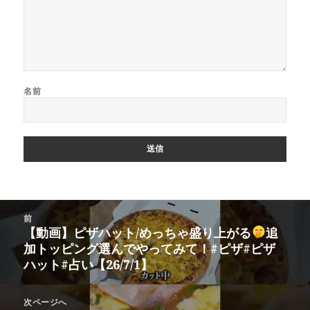
名前
投
前
稿
【動画】ピザハット/めっちゃ盛り上がる
追
前
ナ
加トッピング選んでやってみて！#ピザ#ピザ
の
ビ
ハット#占い【26/7/1】
投
ゲ
稿:
ー
次ページへ
シ