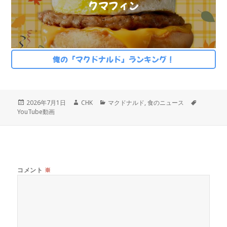
クマフィン
俺の「マクドナルド」ランキング！
投
作
カ
タ
2026年7月1日
CHK
マクドナルド
,
食のニュース
稿
成
テ
グ
YouTube動画
日:
者
ゴ
リ
ー
コメント
※