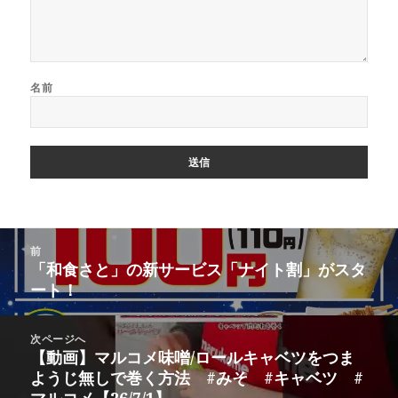
名前
投
前
稿
「和食さと」の新サービス「ナイト割」がスタ
前
ナ
ート！
の
ビ
投
ゲ
稿:
次ページへ
ー
【動画】マルコメ味噌/ロールキャベツをつま
次
シ
ようじ無しで巻く方法 #みそ #キャベツ #
の
ョ
マルコメ【26/7/1】