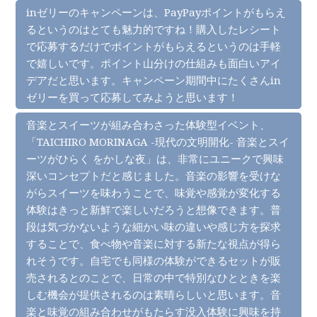
inゼリーのキャンペーンは、PayPayポイントがもらえ
るというのはとても魅力的ですね！購入したレシート
で応募するだけでポイントがもらえるというのは手軽
で嬉しいです。ポイント山分けの仕組みも面白いアイ
デアだと思います。キャンペーン期間中にたくさんin
ゼリーを買って応募してみようと思います！
音楽とスイーツが組み合わさった体験型イベント、
「TAICHIRO MORINAGA -現代の文明開化- 音楽とスイ
ーツがひらく をかしな夜」は、非常にユニークで興味
深いコンセプトだと感じました。音楽の影響を受けな
がらスイーツを味わうことで、味覚や感覚が変化する
体験はきっと新鮮で楽しいだろうと想像できます。普
段は気づかないような細かい味の違いや感じ方を探求
することで、食べ物や音楽に対する新たな視点が得ら
れそうです。自宅でも同様の体験ができるセットが販
売されるとのことで、日常の中で特別なひとときを楽
しむ機会が提供されるのは素晴らしいと思います。音
楽と味覚の組み合わせがもたらす没入体験に興味を持