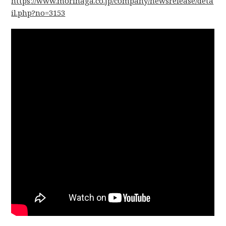
https://www.morinaga.co.jp/company/newsrelease/deta
il.php?no=3153