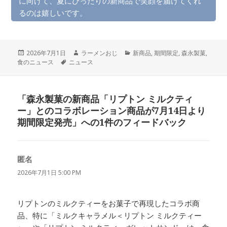
に向けて、夏にぴったりの新商品で笑顔を届けてくれ
るのは嬉しいです。
投
作
カ
2026年7月1日
ラーメンおじ
新商品
,
期間限定
,
森永製菓
,
稿
タ
成
テ
食のニュース
ニュース
日:
グ
者
ゴ
リ
ー
「森永製菓の新商品「リプトン ミルクティ
ー」とのコラボレーション商品が7月14日より
期間限定発売」への1件のフィードバック
匿名
よ
り:
2026年7月1日 5:00 PM
リプトンのミルクティーをお菓子で再現したコラボ商
品、特に「ミルクキャラメル＜リプトン ミルクティー