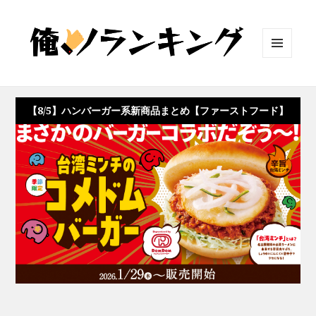
メニュ
ーとウ
ィジェ
ット
【8/5】ハンバーガー系新商品まとめ【ファーストフード】