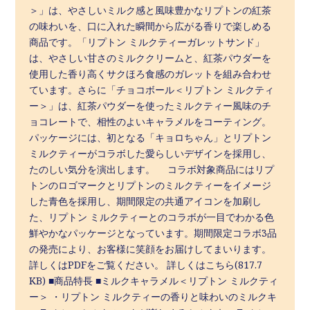
＞」は、やさしいミルク感と風味豊かなリプトンの紅茶
の味わいを、口に入れた瞬間から広がる香りで楽しめる
商品です。「リプトン ミルクティーガレットサンド」
は、やさしい甘さのミルククリームと、紅茶パウダーを
使用した香り高くサクほろ食感のガレットを組み合わせ
ています。さらに「チョコボール＜リプトン ミルクティ
ー＞」は、紅茶パウダーを使ったミルクティー風味のチ
ョコレートで、相性のよいキャラメルをコーティング。
パッケージには、初となる「キョロちゃん」とリプトン
ミルクティーがコラボした愛らしいデザインを採用し、
たのしい気分を演出します。 コラボ対象商品にはリプ
トンのロゴマークとリプトンのミルクティーをイメージ
した青色を採用し、期間限定の共通アイコンを加刷し
た、リプトン ミルクティーとのコラボが一目でわかる色
鮮やかなパッケージとなっています。期間限定コラボ3品
の発売により、お客様に笑顔をお届けしてまいります。
詳しくはPDFをご覧ください。 詳しくはこちら(817.7
KB) ■商品特長 ■ミルクキャラメル＜リプトン ミルクティ
ー＞ ・リプトン ミルクティーの香りと味わいのミルクキ