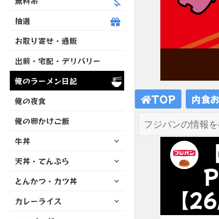
無料系
抽選
お取り寄せ・通販
出前・宅配・デリバリー
俺のラーメン日記
TOP
内食
俺の夜食
俺の卵かけご飯
サ
牛丼
ブ
サ
天丼・てんぷら
メ
ブ
ニ
サ
とんかつ・カツ丼
メ
ュ
ブ
【26
ニ
ー
サ
カレーライス
メ
ュ
を
ブ
ニ
ー
展
サ