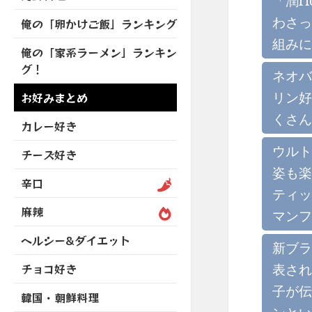
「潤r
を
開
ブ
ニ
ー
展
わさっ
俺の「卵かけご飯」ランキング
メ
ュ
を
開
ニ
組みに
ー
展
俺の「家系ラーメン」ランキン
ュ
を
開
グ！
ー
ネオバ
展
を
開
リン好
お好みまとめ
展
くさん
開
カレー好き
ウルト
チーズ好き
姿も楽
辛口
ティッ
麻辣
マンフ
ヘルシー&ダイエット
新ブラ
表され
チョコ好き
子が伝
韓国・朝鮮料理