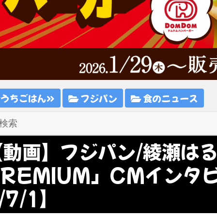
おうちごはん
フジパン
食のニュース
【動画】フジパン/綾瀬は
PREMIUM」CMインタ
/7/1】