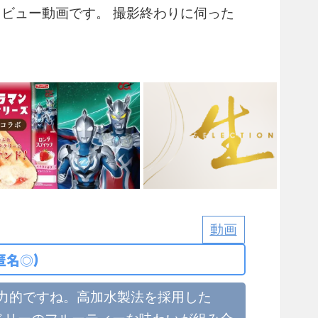
タビュー動画です。 撮影終わりに伺った
動画
匿名◎)
力的ですね。高加水製法を採用した