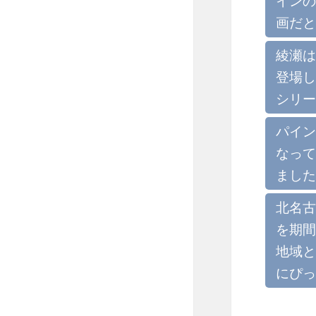
インの
画だと
綾瀬は
登場し
シリー
パイン
なって
ました
北名古
を期間
地域と
にぴっ