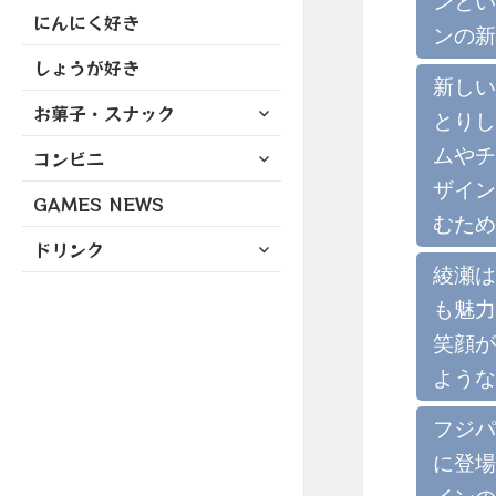
ンとい
にんにく好き
ンの新
しょうが好き
新しい
サ
お菓子・スナック
とりし
ブ
サ
ムやチ
コンビニ
メ
ブ
ニ
ザイン
GAMES NEWS
メ
ュ
むため
ニ
ー
サ
ドリンク
ュ
を
ブ
綾瀬は
ー
展
メ
を
も魅力
開
ニ
展
笑顔が
ュ
開
ー
ような
を
展
フジパ
開
に登場