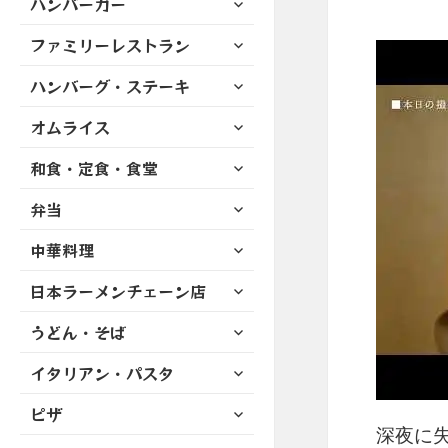
ハンバーガー
メ
ュ
を
開
ブ
ニ
ー
展
サ
ファミリーレストラン
メ
ュ
を
開
ブ
ニ
ー
展
サ
ハンバーグ・ステーキ
メ
ュ
を
開
ブ
ニ
ー
展
サ
オムライス
メ
ュ
を
開
ブ
ニ
ー
展
サ
和食・定食・食堂
メ
ュ
を
開
ブ
ニ
ー
展
サ
弁当
メ
ュ
を
開
ブ
ニ
ー
展
サ
中華料理
メ
ュ
を
開
ブ
ニ
ー
展
サ
日本ラーメンチェーン店
メ
ュ
を
開
ブ
ニ
ー
展
サ
うどん・そば
メ
ュ
を
開
ブ
ニ
ー
展
サ
イタリアン・パスタ
メ
ュ
を
開
ブ
ニ
ー
展
サ
ピザ
メ
ュ
を
開
ブ
深夜に失
ニ
ー
展