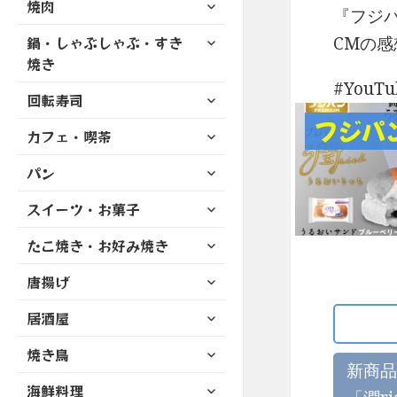
サ
焼肉
メ
ュ
『フジパ
を
開
ブ
ニ
ー
展
サ
CMの
鍋・しゃぶしゃぶ・すき
メ
ュ
を
開
ブ
ニ
焼き
ー
展
メ
ュ
YouT
を
開
サ
ニ
回転寿司
ー
展
ブ
ュ
フジパ
を
開
サ
カフェ・喫茶
メ
ー
展
ブ
ニ
を
開
サ
パン
メ
ュ
展
ブ
ニ
ー
開
サ
スイーツ・お菓子
メ
ュ
を
ブ
ニ
ー
展
サ
たこ焼き・お好み焼き
メ
ュ
を
開
ブ
ニ
ー
展
サ
唐揚げ
メ
ュ
を
開
ブ
ニ
ー
展
サ
居酒屋
メ
ュ
を
開
ブ
ニ
ー
展
サ
焼き鳥
メ
ュ
を
開
新商品
ブ
ニ
ー
展
サ
海鮮料理
メ
ュ