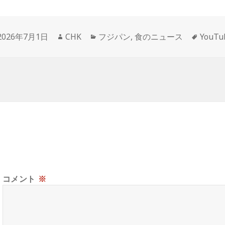
投
作
カ
タ
2026年7月1日
CHK
フジパン
,
食のニュース
YouT
稿
成
テ
グ
日:
者
ゴ
リ
ー
コメント
※